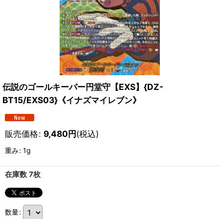
伝説のゴールキーパー円堂守【EXS】{DZ-
BT15/EXS03}《イナズマイレブン》
販売価格
:
9,480
円
(税込)
重み
:
1g
在庫数 7枚
数量
: