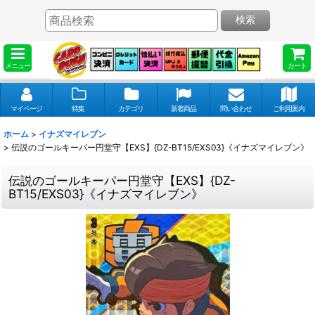
検索
メニュー
カート
マイページ
特集
カテゴリ
新着商品
問い合わせ
ご利用案内
ホーム
>
イナズマイレブン
>
伝説のゴールキーパー円堂守【EXS】{DZ-BT15/EXS03}《イナズマイレブン》
伝説のゴールキーパー円堂守【EXS】{DZ-
BT15/EXS03}《イナズマイレブン》