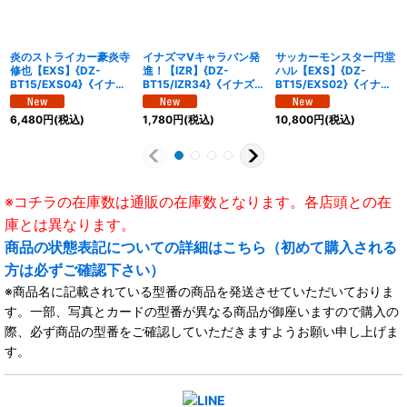
炎のストライカー豪炎寺
イナズマVキャラバン発
サッカーモンスター円堂
修也【EXS】{DZ-
進！【IZR】{DZ-
ハル【EXS】{DZ-
BT15/EXS04}《イナズ
BT15/IZR34}《イナズ
BT15/EXS02}《イナズ
マイレブン》
マイレブン》
マイレブン》
6,480
円
(税込)
1,780
円
(税込)
10,800
円
(税込)
※コチラの在庫数は通販の在庫数となります。各店頭との在
庫とは異なります。
商品の状態表記についての詳細はこちら（初めて購入される
方は必ずご確認下さい）
※商品名に記載されている型番の商品を発送させていただいておりま
す。一部、写真とカードの型番が異なる商品が御座いますので購入の
際、必ず商品の型番をご確認していただきますようお願い申し上げま
す。