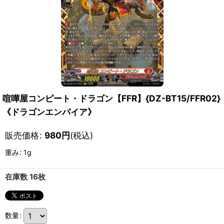
喧嘩屋コンピート・ドラゴン【FFR】{DZ-BT15/FFR02}
《ドラゴンエンパイア》
販売価格
:
980
円
(税込)
重み
:
1g
在庫数 16枚
数量
: