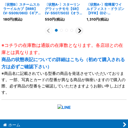
〔状態B〕スチームスカ
〔状態A-〕スターリン
〔状態A-〕喧嘩屋ワイ
ラーイルカブ【RRR】
グウィッチモモ【SR】
ルドフィスト・ドラゴン
{V-SS09/060}《ギアク
{V-SS07/S03}《オラク
【FFR】{DZ-
ロニクル》
ルシンクタンク》
BT12/FFR04}《ドラゴ
180
円
(税込)
550
円
(税込)
1,310
円
(税込)
ンエンパイア》
※コチラの在庫数は通販の在庫数となります。各店頭との在
庫とは異なります。
商品の状態表記についての詳細はこちら（初めて購入される
方は必ずご確認下さい）
※商品名に記載されている型番の商品を発送させていただいておりま
す。一部、写真とカードの型番が異なる商品が御座いますので購入の
際、必ず商品の型番をご確認していただきますようお願い申し上げま
す。
ホーム