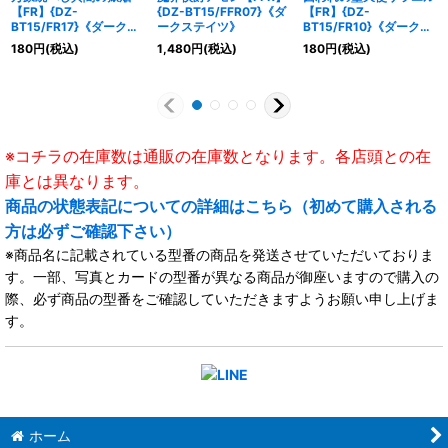
【FR】{DZ-
{DZ-BT15/FFR07}《ダ
【FR】{DZ-
BT15/FR17}《ダークス
ークステイツ》
BT15/FR10}《ダークス
テイツ》
テイツ》
180
円
(税込)
1,480
円
(税込)
180
円
(税込)
※コチラの在庫数は通販の在庫数となります。各店頭との在
庫とは異なります。
商品の状態表記についての詳細はこちら（初めて購入される
方は必ずご確認下さい）
※商品名に記載されている型番の商品を発送させていただいておりま
す。一部、写真とカードの型番が異なる商品が御座いますので購入の
際、必ず商品の型番をご確認していただきますようお願い申し上げま
す。
ホーム