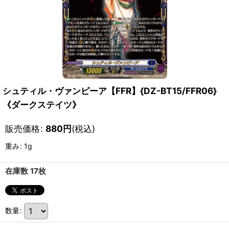
シュティル・ヴァンピーア【FFR】{DZ-BT15/FFR06}
《ダークステイツ》
販売価格
:
880
円
(税込)
重み
:
1g
在庫数 17枚
数量
: