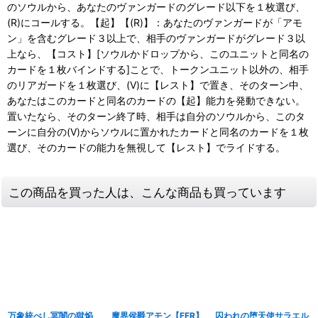
のソウルから、あなたのヴァンガードのグレード以下を１枚選び、
(R)にコールする。【起】【(R)】：あなたのヴァンガードが「アモ
ン」を含むグレード３以上で、相手のヴァンガードがグレード３以
上なら、【コスト】[ソウルかドロップから、このユニットと同名の
カードを１枚バインドする]ことで、トークンユニット以外の、相手
のリアガードを１枚選び、(V)に【レスト】で置き、そのターン中、
あなたはこのカードと同名のカードの【起】能力を発動できない。
置いたなら、そのターン終了時、相手は自分のソウルから、このタ
ーンに自分の(V)からソウルに置かれたカードと同名のカードを１枚
選び、そのカードの能力を無視して【レスト】でライドする。
この商品を買った人は、こんな商品も買っています
万象統べし冥闇の獄焔
魔界侯爵アモン【FFR】
囚われの堕天使サラエル