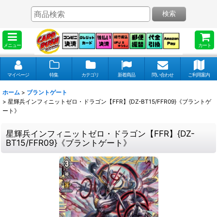
検索
メニュー
カート
マイページ
特集
カテゴリ
新着商品
問い合わせ
ご利用案内
ホーム
>
ブラントゲート
>
星輝兵インフィニットゼロ・ドラゴン【FFR】{DZ-BT15/FFR09}《ブラントゲ
ート》
星輝兵インフィニットゼロ・ドラゴン【FFR】{DZ-
BT15/FFR09}《ブラントゲート》