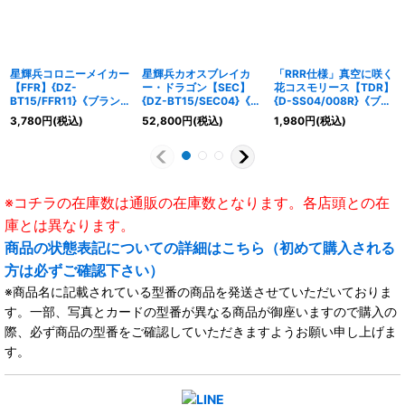
星輝兵コロニーメイカー
星輝兵カオスブレイカ
「RRR仕様」真空に咲く
【FFR】{DZ-
ー・ドラゴン【SEC】
花コスモリース【TDR】
BT15/FFR11}《ブラント
{DZ-BT15/SEC04}《ブ
{D-SS04/008R}《ブラ
ゲート》
ラントゲート》
ントゲート》
3,780
円
(税込)
52,800
円
(税込)
1,980
円
(税込)
※コチラの在庫数は通販の在庫数となります。各店頭との在
庫とは異なります。
商品の状態表記についての詳細はこちら（初めて購入される
方は必ずご確認下さい）
※商品名に記載されている型番の商品を発送させていただいておりま
す。一部、写真とカードの型番が異なる商品が御座いますので購入の
際、必ず商品の型番をご確認していただきますようお願い申し上げま
す。