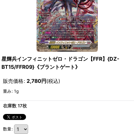
星輝兵インフィニットゼロ・ドラゴン【FFR】{DZ-
BT15/FFR09}《ブラントゲート》
販売価格
:
2,780
円
(税込)
重み
:
1g
在庫数 17枚
数量
: