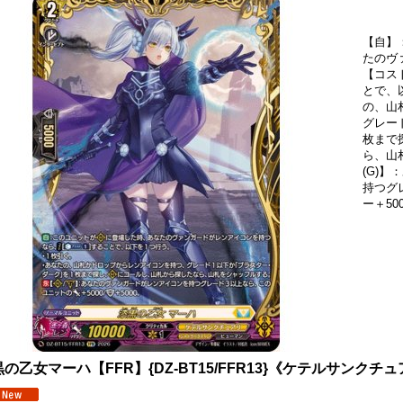
【自】
たのヴ
【コスト
とで、
の、山
グレー
枚まで
ら、山
(G)
持つグ
ー＋50
の乙女マーハ【FFR】{DZ-BT15/FFR13}《ケテルサンクチ