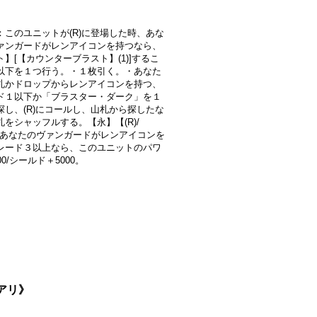
：このユニットが(R)に登場した時、あな
ァンガードがレンアイコンを持つなら、
】[【カウンターブラスト】(1)]するこ
以下を１つ行う。・１枚引く。・あなた
札かドロップからレンアイコンを持つ、
ド１以下か「ブラスター・ダーク」を１
探し、(R)にコールし、山札から探したな
札をシャッフルする。【永】【(R)/
】：あなたのヴァンガードがレンアイコンを
レード３以上なら、このユニットのパワ
00/シールド＋5000。
ュアリ》