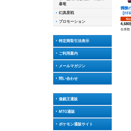
暴竜
髑髏
幻真星戦
【FFR
R14
プロモーション
ュア
4,68
在庫数 
特定商取引法表示
ご利用案内
メールマガジン
問い合わせ
遊戯王通販
MTG通販
ポケモン通販サイト