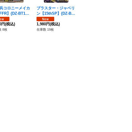
兵コロニーメイカ
ブラスター・ジャベリ
ブラスター・ダーク
愛
FR】{DZ-BT15/
ン【15thSP】{DZ-BT
【FR】{DZ-BT15/FR2
P】
R11}《ブラントゲ
15/15thSP03}《ケテ
8}《ケテルサンクチュ
《
3,
》
80円
(税込)
ルサンクチュアリ》
1,980円
(税込)
アリ》
380円
(税込)
在庫
 8枚
在庫数 19枚
在庫数 48枚