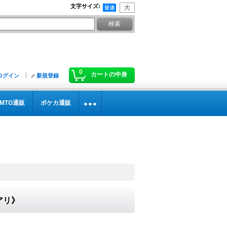
文字サイズ
:
0
カートの中身
ログイン
新規登録
MTG通販
ポケカ通販
アリ》