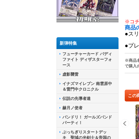
※コ
商品
●ス
新弾特集
●プ
フューチャーカード バディ
ファイト ディザスターフォ
※商品
ース
で購入
虚影襲雷
イナズマイレブン 南雲原中
＆雷門中クロニクル
この
伝説の先導者達
赫月ノ使者
バンドリ！ ガールズバンド
パーティ！
ぶっちぎりスタートデッ
キ 聖域の光剣士＆帝国の