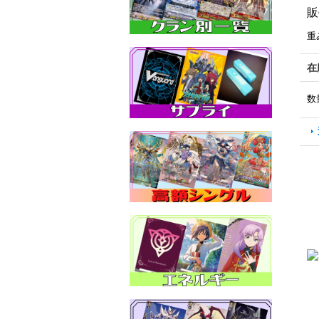
販
重
在
数