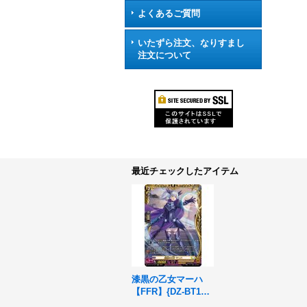
よくあるご質問
いたずら注文、なりすまし
注文について
最近チェックしたアイテム
漆黒の乙女マーハ
【FFR】{DZ-BT15/F
FR13}《ケテルサン