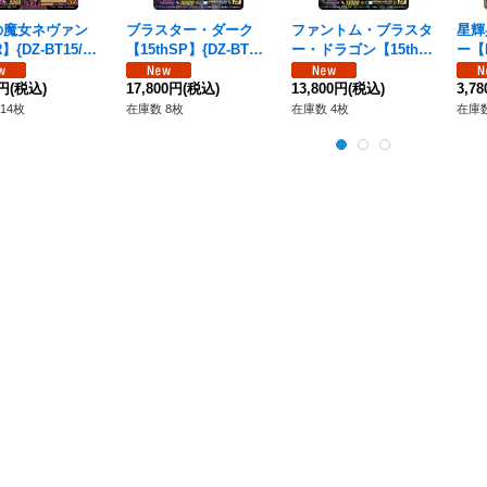
の魔女ネヴァン
ブラスター・ダーク
ファントム・ブラスタ
星輝
】{DZ-BT15/FF
【15thSP】{DZ-BT15/
ー・ドラゴン【15thS
ー【F
}《ケテルサンクチ
15thSP02}《ケテルサ
P】{DZ-BT15/15thSP
FF
リ》
0円
(税込)
ンクチュアリ》
17,800円
(税込)
01}《ケテルサンクチ
13,800円
(税込)
ート
3,7
ュアリ》
14枚
在庫数 8枚
在庫数 4枚
在庫数