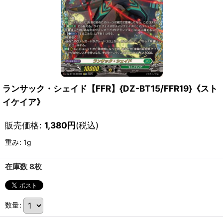
ランサック・シェイド【FFR】{DZ-BT15/FFR19}《スト
イケイア》
販売価格
:
1,380
円
(税込)
重み
:
1g
在庫数 8枚
数量
: