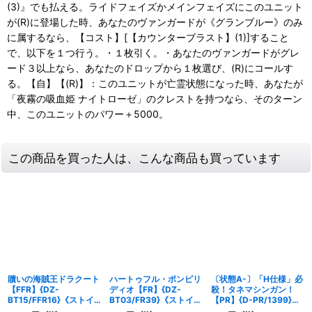
(3)』でも払える。ライドフェイズかメインフェイズにこのユニット
が(R)に登場した時、あなたのヴァンガードが《グランブルー》のみ
に属するなら、【コスト】[【カウンターブラスト】(1)]すること
で、以下を１つ行う。・１枚引く。・あなたのヴァンガードがグレ
ード３以上なら、あなたのドロップから１枚選び、(R)にコールす
る。【自】【(R)】：このユニットが亡霊状態になった時、あなたが
「夜霧の吸血姫 ナイトローゼ」のクレストを持つなら、そのターン
中、このユニットのパワー＋5000。
この商品を買った人は、こんな商品も買っています
贖いの海賊王ドラクート
ハートゥフル・ポンピリ
〔状態A-〕「H仕様」必
【FFR】{DZ-
ディオ【FR】{DZ-
殺！タネマシンガン！
BT15/FFR16}《ストイ
BT03/FR39}《ストイケ
【PR】{D-PR/1399}
ケイア》
イア》
《ストイケイア》