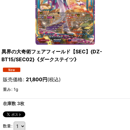
異界の大奇術フェアフィールド【SEC】{DZ-
BT15/SEC02}《ダークステイツ》
販売価格
:
21,800
円
(税込)
重み
:
1g
在庫数 3枚
数量
: