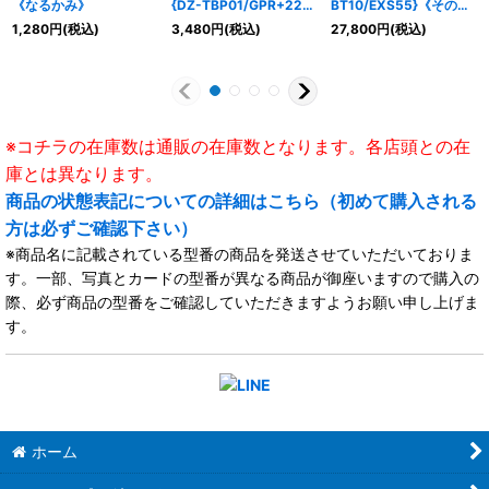
《なるかみ》
{DZ-TBP01/GPR+22}
BT10/EXS55}《その
《BanGDream!》
他》
1,280
円
(税込)
3,480
円
(税込)
27,800
円
(税込)
※コチラの在庫数は通販の在庫数となります。各店頭との在
庫とは異なります。
商品の状態表記についての詳細はこちら（初めて購入される
方は必ずご確認下さい）
※商品名に記載されている型番の商品を発送させていただいておりま
す。一部、写真とカードの型番が異なる商品が御座いますので購入の
際、必ず商品の型番をご確認していただきますようお願い申し上げま
す。
ホーム