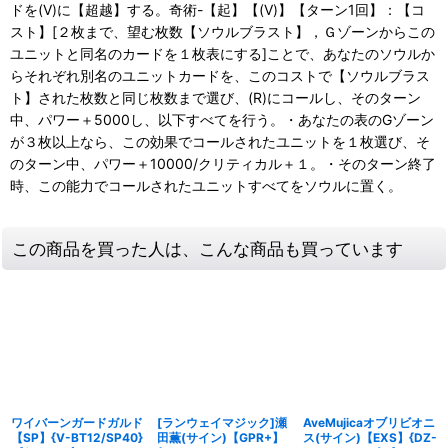
ドを(V)に【超越】する。奇術-【起】【(V)】【ターン1回】：【コ
スト】[２枚まで、望む枚数【ソウルブラスト】，Ｇゾーンからこの
ユニットと同名のカードを１枚表にする]ことで、あなたのソウルか
らそれぞれ別名のユニットカードを、このコストで【ソウルブラス
ト】された枚数と同じ枚数まで選び、(R)にコールし、そのターン
中、パワー＋5000し、以下すべてを行う。・あなたの表のGゾーン
が３枚以上なら、この効果でコールされたユニットを１枚選び、そ
のターン中、パワー＋10000/クリティカル＋１。・そのターン終了
時、この能力でコールされたユニットすべてをソウルに置く。
この商品を買った人は、こんな商品も買っています
ワイバーンガードガルド
[ランウェイマジック]瀬
AveMujicaオブリビオニ
【SP】{V-BT12/SP40}
田薫(サイン)【GPR+】
ス(サイン)【EXS】{DZ-