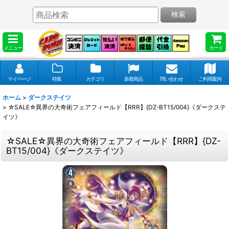
検索
メニュー
カート
マイページ
特集
カテゴリ
新着商品
問い合わせ
ご利用案内
ホーム
>
ダークステイツ
>
☆SALE☆異界の大奇術フェアフィールド【RRR】{DZ-BT15/004}《ダークステ
イツ》
☆SALE☆異界の大奇術フェアフィールド【RRR】{DZ-
BT15/004}《ダークステイツ》