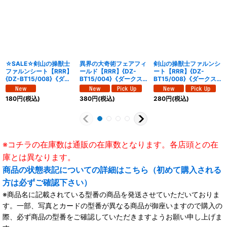
☆SALE☆剣山の操獣士
異界の大奇術フェアフィ
剣山の操獣士ファルンシ
ファルンシート【RRR】
ールド【RRR】{DZ-
ート【RRR】{DZ-
{DZ-BT15/008}《ダー
BT15/004}《ダークス
BT15/008}《ダークス
クステイツ》
テイツ》
テイツ》
180
円
(税込)
380
円
(税込)
280
円
(税込)
※コチラの在庫数は通販の在庫数となります。各店頭との在
庫とは異なります。
商品の状態表記についての詳細はこちら（初めて購入される
方は必ずご確認下さい）
※商品名に記載されている型番の商品を発送させていただいておりま
す。一部、写真とカードの型番が異なる商品が御座いますので購入の
際、必ず商品の型番をご確認していただきますようお願い申し上げま