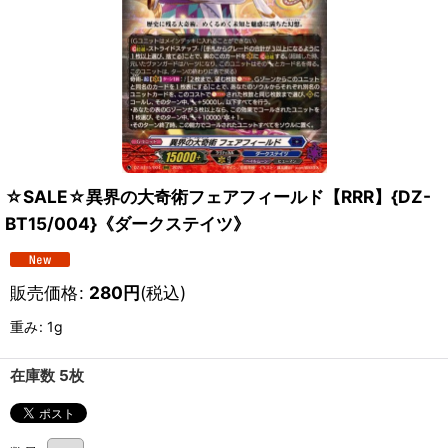
☆SALE☆異界の大奇術フェアフィールド【RRR】{DZ-
BT15/004}《ダークステイツ》
販売価格
:
280
円
(税込)
重み
:
1g
在庫数 5枚