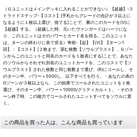
（Ｇユニットはメインデッキに入れることができない）【超越】-ス
トライドステップ-【コスト】[手札からグレードの合計が３以上に
なるように１枚以上選び、捨てる]ことで、裏のこのカードを(V)に
【超越】する。（超越した時、元いたヴァンガードはハーツにな
り、このユニットはそのパワーとカード名を得る。このユニット
は、ターンの終わりに表で戻る）奇術-【起】【(V)】【ターン1
回】：【コスト】[２枚まで、望む枚数【ソウルブラスト】，Ｇゾー
ンからこのユニットと同名のカードを１枚表にする]ことで、あなた
のソウルからそれぞれ別名のユニットカードを、このコストで【ソ
ウルブラスト】された枚数と同じ枚数まで選び、(R)にコールし、そ
のターン中、パワー＋5000し、以下すべてを行う。・あなたの表の
Gゾーンが３枚以上なら、この効果でコールされたユニットを１枚
選び、そのターン中、パワー＋10000/クリティカル＋１。・そのタ
ーン終了時、この能力でコールされたユニットすべてをソウルに置
く。
この商品を買った人は、こんな商品も買っています