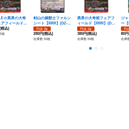
LE☆異界の大奇
剣山の操獣士ファルン
異界の大奇術フェアフ
ジャ
ェアフィールド
シート【RRR】{DZ-B
ィールド【RRR】{DZ-
ー【R
】{DZ-BT15/00
(税込)
T15/008}《ダークステ
BT15/004}《ダークス
4}
ダークステイツ》
イツ》
280円
(税込)
テイツ》
380円
(税込)
80円
5枚
在庫数 50枚
在庫数 69枚
在庫数