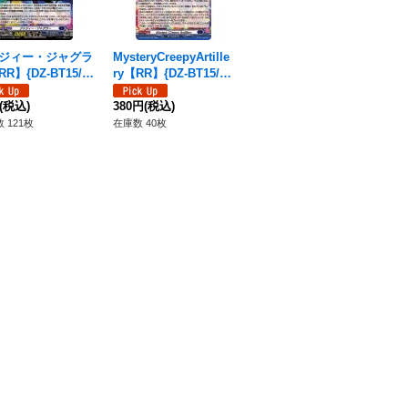
ジィー・ジャグラ
MysteryCreepyArtille
弧月煌めく大奇術【P
シ
R】{DZ-BT15/02
ry【RR】{DZ-BT15/02
R】{D-PR/1439}《ダ
ズ
《ダークステイツ》
7}《ダークステイツ》
ークステイツ》
{D
1,
(税込)
380円
(税込)
2,680円
(税込)
ク
在庫
 121枚
在庫数 40枚
在庫数 46枚