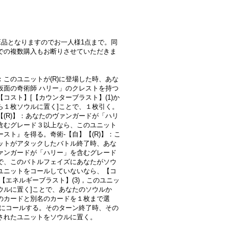
LE品となりますのでお一人様1点まで。同
での複数購入もお断りさせていただきま
：このユニットが(R)に登場した時、あな
仮面の奇術師 ハリー」のクレストを持つ
【コスト】[【カウンターブラスト】(1)か
ら１枚ソウルに置く]ことで、１枚引く。
【(R)】：あなたのヴァンガードが「ハリ
含むグレード３以上なら、このユニット
ースト』を得る。奇術-【自】【(R)】：こ
ットがアタックしたバトル終了時、あな
ァンガードが「ハリー」を含むグレード
で、このバトルフェイズにあなたがソウ
ユニットをコールしていないなら、【コ
[【エネルギーブラスト】(3)，このユニッ
ウルに置く]ことで、あなたのソウルか
のカードと別名のカードを１枚まで選
R)にコールする。そのターン終了時、その
されたユニットをソウルに置く。