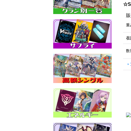
☆S
販
重
在
数