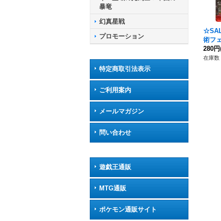
暴竜
幻真星戦
☆SA
プロモーション
術フ
【RRR
280円
4}《
在庫数 
特定商取引法表示
ご利用案内
メールマガジン
問い合わせ
遊戯王通販
MTG通販
ポケモン通販サイト