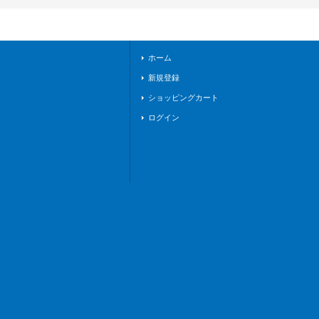
008}《ダークステイ
ツ》
ホーム
新規登録
ショッピングカート
ログイン