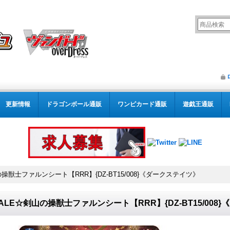
更新情報
ドラゴンボール通販
ワンピカード通販
遊戯王通販
操獣士ファルンシート【RRR】{DZ-BT15/008}《ダークステイツ》
ALE☆剣山の操獣士ファルンシート【RRR】{DZ-BT15/008