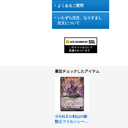
よくあるご質問
いたずら注文、なりすまし
注文について
最近チェックしたアイテム
☆SALE☆剣山の操
獣士ファルンシート
【RRR】{DZ-BT15/