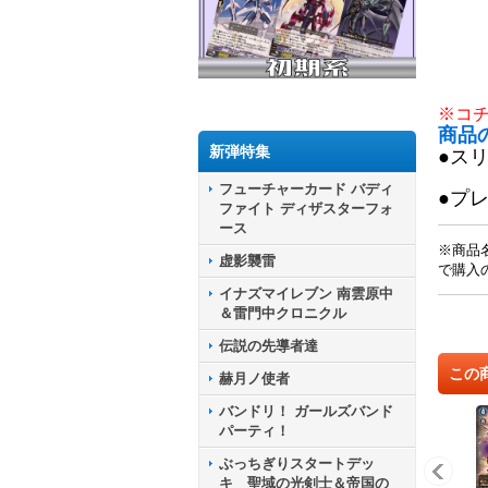
※コ
商品
新弾特集
●ス
フューチャーカード バディ
●プ
ファイト ディザスターフォ
ース
※商品
虚影襲雷
で購入
イナズマイレブン 南雲原中
＆雷門中クロニクル
伝説の先導者達
この
赫月ノ使者
バンドリ！ ガールズバンド
パーティ！
ぶっちぎりスタートデッ
キ 聖域の光剣士＆帝国の