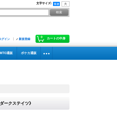
文字サイズ
:
0
カートの中身
ログイン
新規登録
MTG通販
ポケカ通販
}《ダークステイツ》