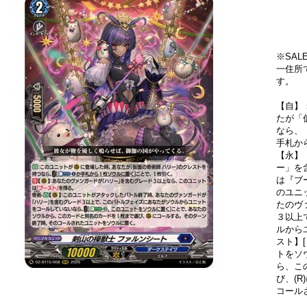
※SA
一住所
す。
【自】
たが「
なら、
手札か
【永】
ー」を
は『ブ
のユニ
たのヴ
３以上
ルから
スト】
トをソ
ら、こ
び、(
コール