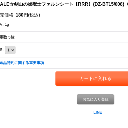
ALE☆剣山の操獣士ファルンシート【RRR】{DZ-BT15/008
売価格
:
180円
(税込)
み
:
1g
庫数 5枚
量
:
返品特約に関する重要事項
お気に入り登録