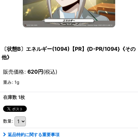
〔状態B〕エネルギー(1094)【PR】{D-PR/1094}《その
他》
販売価格
:
620
円
(税込)
重み
:
1g
在庫数 1枚
数量
:
返品特約に関する重要事項