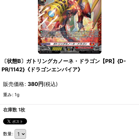
〔状態B〕ガトリングカノーネ・ドラゴン【PR】{D-
PR/1142}《ドラゴンエンパイア》
販売価格
:
380
円
(税込)
重み
:
1g
在庫数 1枚
数量
: