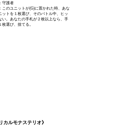
：守護者
：このユニットが(G)に置かれた時、あな
ニットを１枚選び、そのバトル中、ヒッ
ない。あなたの手札が２枚以上なら、手
１枚選び、捨てる。
《リリカルモナステリオ》