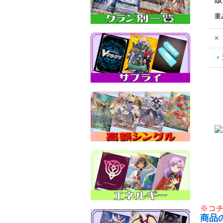
重
×
※コ
商品