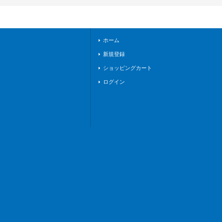
8}《リリカルモナス
テリオ》
ホーム
新規登録
ショッピングカート
ログイン