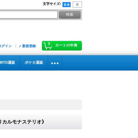
文字サイズ
:
0
カートの中身
ログイン
新規登録
MTG通販
ポケカ通販
》
リリカルモナステリオ》