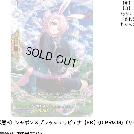
【永】
【自】
たのユ
トされ
札から
状態B〕シャボンスプラッシュリビェナ【PR】{D-PR/318}
売価格
:
280円
(税込)