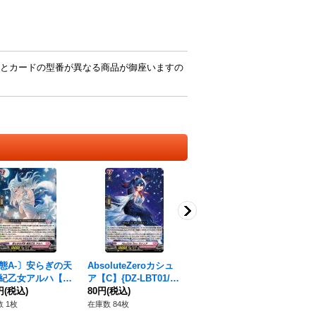
とカードの型番が異なる商品が御座いますの
態A-〕安らぎの天
AbsoluteZeroカシュ
紅灯の魔道士ラムプリ
紀乙女アルハ【R
ア【C】{DZ-LBT01/07
ート【Re】{DZ-SS16/
{DZ-LBT01/018}
円
(税込)
3}《リリカルモナステ
80円
(税込)
Re14}《ダークステイ
80円
(税込)
リカルモナステリ
リオ》
ツ》
 1枚
在庫数 84枚
在庫数 68枚