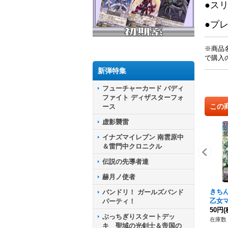
●ス
●プ
※商品
で購入
新弾特集
フューチャーカード バディ
ファイト ディザスターフォ
この
ース
虚影襲雷
イナズマイレブン 南雲原中
＆雷門中クロニクル
伝説の先導者達
赫月ノ使者
きち
バンドリ！ ガールズバンド
乙女
パーティ！
{DZ-
50円
(
ぶっちぎりスタートデッ
リカ
在庫数 
キ 聖域の光剣士＆帝国の