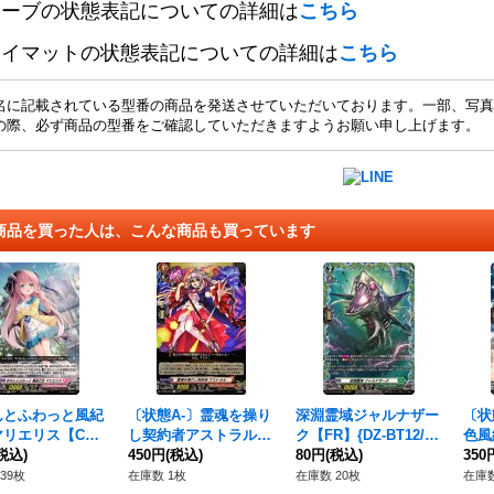
リーブの状態表記についての詳細は
こちら
レイマットの状態表記についての詳細は
こちら
名に記載されている型番の商品を発送させていただいております。一部、写真
の際、必ず商品の型番をご確認していただきますようお願い申し上げます。
商品を買った人は、こんな商品も買っています
んとふわっと風紀
〔状態A-〕霊魂を操り
深淵霊域ジャルナザー
〔状
マリエリス【C】
し契約者アストラル
ク【FR】{DZ-BT12/F
色風
LBT01/068}《リ
税込)
【C】{D-TB06/054}
450円
(税込)
R40}《ストイケイア》
80円
(税込)
RR】
350
ルモナステリオ》
《モンスターストライ
《リ
39枚
在庫数 1枚
在庫数 20枚
在庫数