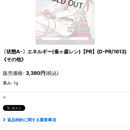
〔状態A-〕エネルギー(雀ヶ森レン)【PR】{D-PR/1613}
《その他》
販売価格
:
3,380
円
(税込)
重み
:
1g
×
返品特約に関する重要事項