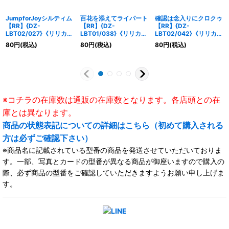
JumpforJoyシルティム
百花を添えてライパート
確認は念入りにクロクゥ
【RR】{DZ-
【RR】{DZ-
【RR】{DZ-
LBT02/027}《リリカル
LBT01/038}《リリカル
LBT02/042}《リリカル
モナステリオ》
モナステリオ》
モナステリオ》
80
円
(税込)
80
円
(税込)
80
円
(税込)
※コチラの在庫数は通販の在庫数となります。各店頭との在
庫とは異なります。
商品の状態表記についての詳細はこちら（初めて購入される
方は必ずご確認下さい）
※商品名に記載されている型番の商品を発送させていただいておりま
す。一部、写真とカードの型番が異なる商品が御座いますので購入の
際、必ず商品の型番をご確認していただきますようお願い申し上げま
す。