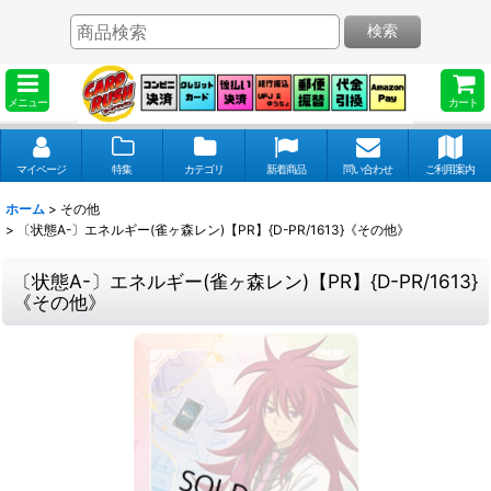
検索
メニュー
カート
マイページ
特集
カテゴリ
新着商品
問い合わせ
ご利用案内
ホーム
>
その他
>
〔状態A-〕エネルギー(雀ヶ森レン)【PR】{D-PR/1613}《その他》
〔状態A-〕エネルギー(雀ヶ森レン)【PR】{D-PR/1613}
《その他》