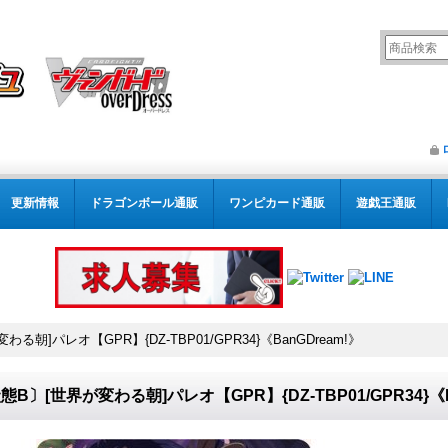
更新情報
ドラゴンボール通販
ワンピカード通販
遊戯王通販
る朝]パレオ【GPR】{DZ-TBP01/GPR34}《BanGDream!》
態B〕[世界が変わる朝]パレオ【GPR】{DZ-TBP01/GPR34}《B