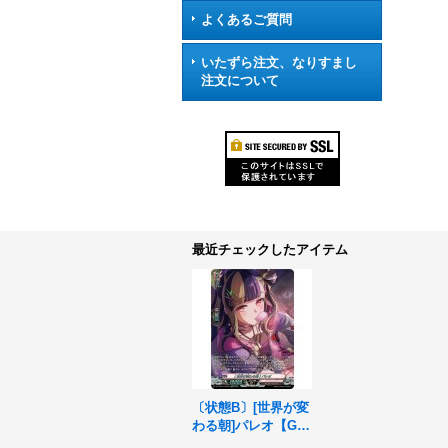
よくあるご質問
いたずら注文、なりすまし
注文について
最近チェックしたアイテム
〔状態B〕[世界が変
わる朝]パレオ【GP
R】{DZ-TBP01/GPR