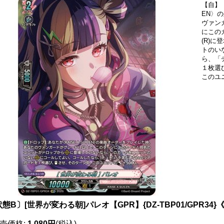
【自】【
EN〉
ヴァン
にこの
(R)
トのい
ら、「
１枚選
このユ
態B〕[世界が変わる朝]パレオ【GPR】{DZ-TBP01/GPR34}《B
売価格
:
1,080円
(税込)