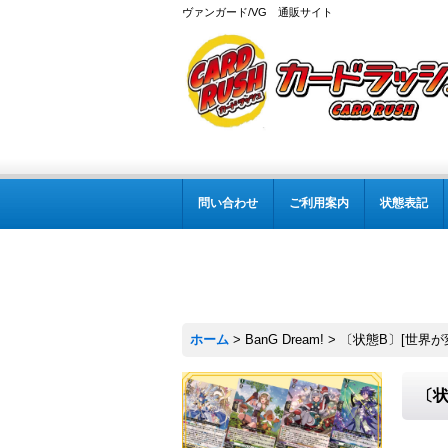
ヴァンガード/VG 通販サイト
問い合わせ
ご利用案内
状態表記
ホーム
>
BanG Dream!
>
〔状態B〕[世界が変わ
〔状