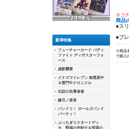
※コ
商品
●ス
●プ
新弾特集
フューチャーカード バディ
※商品
ファイト ディザスターフォ
で購入
ース
虚影襲雷
イナズマイレブン 南雲原中
＆雷門中クロニクル
伝説の先導者達
赫月ノ使者
バンドリ！ ガールズバンド
パーティ！
ぶっちぎりスタートデッ
キ 聖域の光剣士＆帝国の