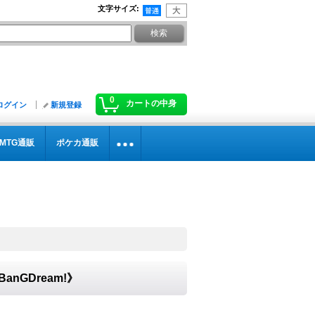
文字サイズ
:
0
カートの中身
ログイン
新規登録
MTG通販
ポケカ通販
anGDream!》