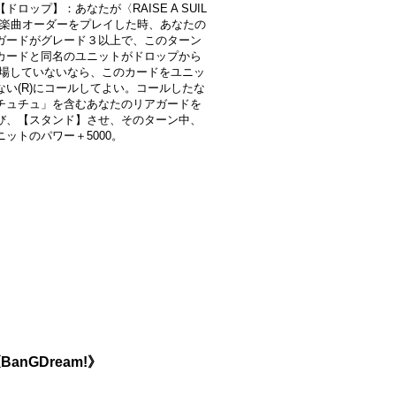
ドロップ】：あなたが〈RAISE A SUIL
の楽曲オーダーをプレイした時、あなたの
ガードがグレード３以上で、このターン
カードと同名のユニットがドロップから
に登場していないなら、このカードをユニッ
ない(R)にコールしてよい。コールしたな
チュチュ」を含むあなたのリアガードを
び、【スタンド】させ、そのターン中、
ニットのパワー＋5000。
anGDream!》