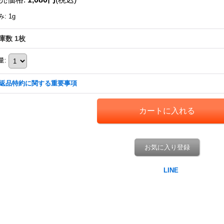
み
:
1g
庫数 1枚
量
:
返品特約に関する重要事項
お気に入り登録