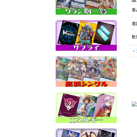
重
在
数