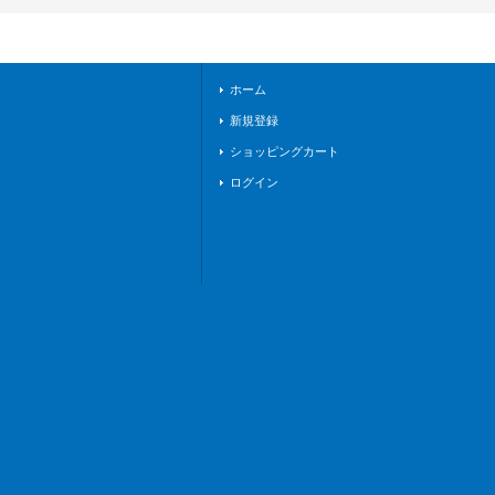
34}《BanGDrea
m!》
ホーム
新規登録
ショッピングカート
ログイン