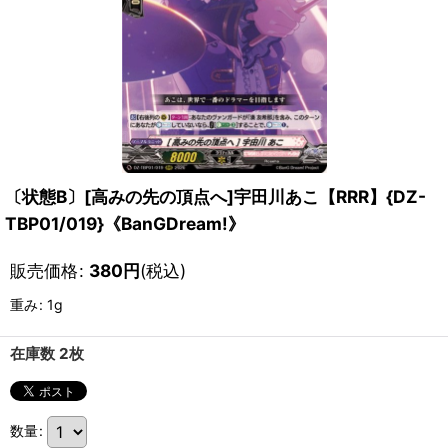
〔状態B〕[高みの先の頂点へ]宇田川あこ【RRR】{DZ-
TBP01/019}《BanGDream!》
販売価格
:
380
円
(税込)
重み
:
1g
在庫数 2枚
数量
: