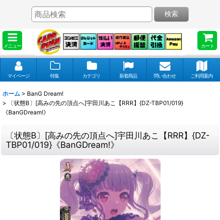
検索
メニュー
カート
マイページ
特集
カテゴリ
新着商品
問い合わせ
ご利用案内
ホーム
>
BanG Dream!
>
〔状態B〕[高みの先の頂点へ]宇田川あこ【RRR】{DZ-TBP01/019}
《BanGDream!》
〔状態B〕[高みの先の頂点へ]宇田川あこ【RRR】{DZ-
TBP01/019}《BanGDream!》