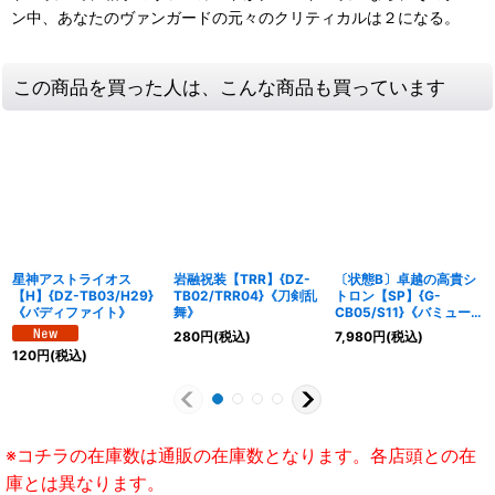
ン中、あなたのヴァンガードの元々のクリティカルは２になる。
この商品を買った人は、こんな商品も買っています
星神アストライオス
岩融祝装【TRR】{DZ-
〔状態B〕卓越の高貴シ
【H】{DZ-TB03/H29}
TB02/TRR04}《刀剣乱
トロン【SP】{G-
《バディファイト》
舞》
CB05/S11}《バミュー
ダ△》
280
円
(税込)
7,980
円
(税込)
120
円
(税込)
※コチラの在庫数は通販の在庫数となります。各店頭との在
庫とは異なります。