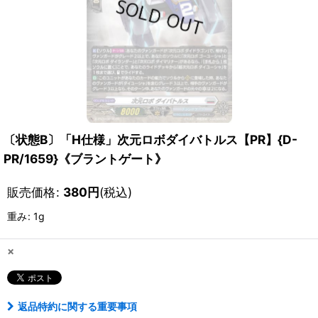
〔状態B〕「H仕様」次元ロボダイバトルス【PR】{D-
PR/1659}《ブラントゲート》
販売価格
:
380
円
(税込)
重み
:
1g
×
返品特約に関する重要事項