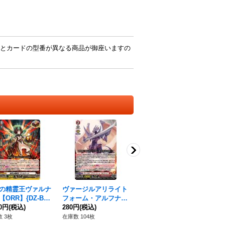
とカードの型番が異なる商品が御座いますの
の精霊王ヴァルナ
ヴァージルアリライト
「RRR仕様」シューテ
髑
ORR】{DZ-BT0
フォーム・アルフナイ
ィングスター・ヴァー
【S
25}《その他》
80円
(税込)
ツ【RRR】{DZ-SS11/
280円
(税込)
ジルア【TDR】{DZ-S
280円
(税込)
6
007}《ドラゴンエンパ
S07/002R}《ドラゴン
ア
1,
 3枚
在庫数 104枚
在庫数 40枚