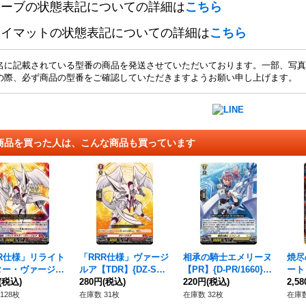
リーブの状態表記についての詳細は
こちら
レイマットの状態表記についての詳細は
こちら
名に記載されている型番の商品を発送させていただいております。一部、写真
の際、必ず商品の型番をご確認していただきますようお願い申し上げます。
商品を買った人は、こんな商品も買っています
R仕様」リライト
「RRR仕様」ヴァージ
相承の騎士エメリーヌ
焼尽
ター・ヴァージル
ルア【TDR】{DZ-SS0
【PR】{D-PR/1660}
ート【
R】{DZ-SS07/
(税込)
7/004R}《ドラゴンエ
280円
(税込)
《ケテルサンクチュア
220円
(税込)
1/0
2,5
R}《ドラゴンエン
ンパイア》
リ》
128枚
在庫数 31枚
在庫数 32枚
在庫数