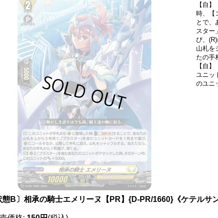
【自】
時、【コ
とで、
スター
び、(
山札を
たの手
【自】
ユニッ
のユニ
状態B〕相承の騎士エメリーヌ【PR】{D-PR/1660}《ケテル
売価格
:
150円
(税込)