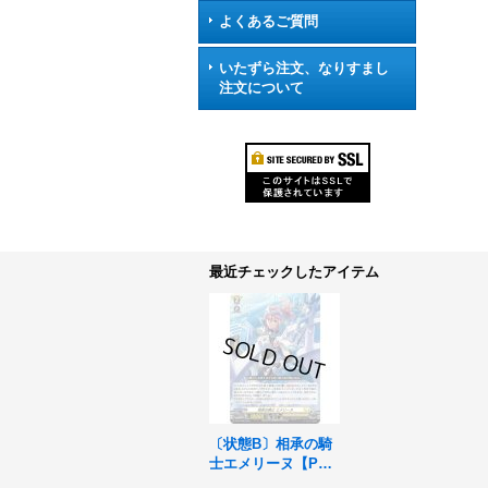
よくあるご質問
いたずら注文、なりすまし
注文について
最近チェックしたアイテム
〔状態B〕相承の騎
士エメリーヌ【P
R】{D-PR/1660}