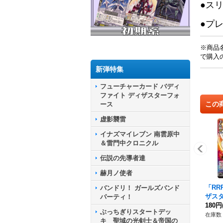
●ス
●プ
※商品
で購入
新弾特集
フューチャーカード バディ
ファイト ディザスターフォ
この
ース
虚影襲雷
イナズマイレブン 南雲原中
＆雷門中クロニクル
伝説の先導者達
赫月ノ使者
「RR
バンドリ！ ガールズバンド
ザス
パーティ！
ア【TD
180円
ぶっちぎりスタートデッ
001
在庫数 
キ 聖域の光剣士＆帝国の