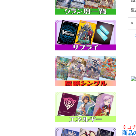
重
×
※コ
商品