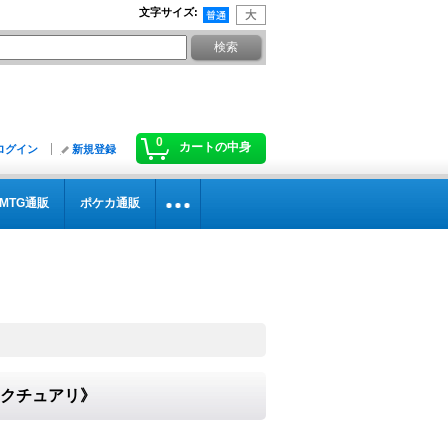
文字サイズ
:
0
カートの中身
ログイン
新規登録
MTG通販
ポケカ通販
サンクチュアリ》