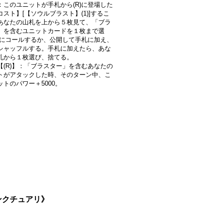
：このユニットが手札から(R)に登場した
スト】[【ソウルブラスト】(1)]するこ
あなたの山札を上から５枚見て、「ブラ
」を含むユニットカードを１枚まで選
R)にコールするか、公開して手札に加え、
シャッフルする。手札に加えたら、あな
札から１枚選び、捨てる。
【(R)】：「ブラスター」を含むあなたの
トがアタックした時、そのターン中、こ
ットのパワー＋5000。
サンクチュアリ》