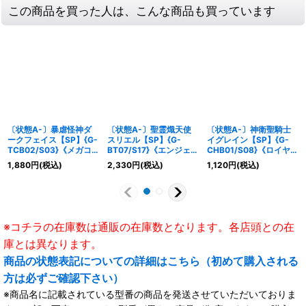
この商品を買った人は、こんな商品も買っています
〔状態A-〕暴虐怪神ダ
〔状態A-〕聖霊熾天使
〔状態A-〕神衛聖騎士
ークフェイス【SP】{G-
スリエル【SP】{G-
イグレイン【SP】{G-
TCB02/S03}《メガコ
BT07/S17}《エンジェル
CHB01/S08}《ロイヤル
ロニー》
フェザー》
パラディン》
1,880
円
(税込)
2,330
円
(税込)
1,120
円
(税込)
※コチラの在庫数は通販の在庫数となります。各店頭との在
庫とは異なります。
商品の状態表記についての詳細はこちら（初めて購入される
方は必ずご確認下さい）
※商品名に記載されている型番の商品を発送させていただいておりま