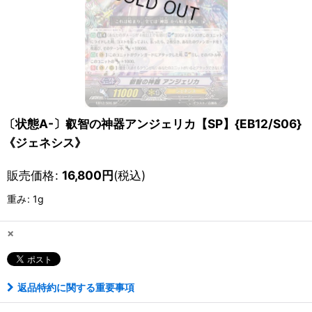
〔状態A-〕叡智の神器アンジェリカ【SP】{EB12/S06}
《ジェネシス》
販売価格
:
16,800
円
(税込)
重み
:
1g
×
返品特約に関する重要事項