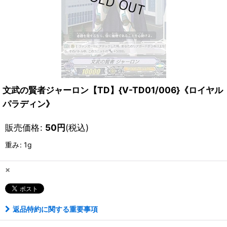
文武の賢者ジャーロン【TD】{V-TD01/006}《ロイヤル
パラディン》
販売価格
:
50
円
(税込)
重み
:
1g
×
返品特約に関する重要事項