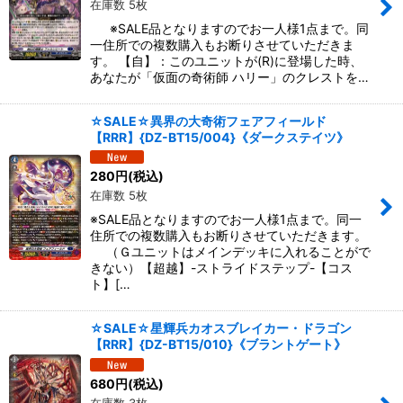
在庫数 5枚
絞り込む
※SALE品となりますのでお一人様1点まで。同
一住所での複数購入もお断りさせていただきま
す。 【自】：このユニットが(R)に登場した時、
あなたが「仮面の奇術師 ハリー」のクレストを…
☆SALE☆異界の大奇術フェアフィールド
【RRR】{DZ-BT15/004}《ダークステイツ》
280
円
(税込)
在庫数 5枚
※SALE品となりますのでお一人様1点まで。同一
住所での複数購入もお断りさせていただきます。
（Ｇユニットはメインデッキに入れることがで
きない）【超越】-ストライドステップ-【コス
ト】[…
☆SALE☆星輝兵カオスブレイカー・ドラゴン
【RRR】{DZ-BT15/010}《ブラントゲート》
680
円
(税込)