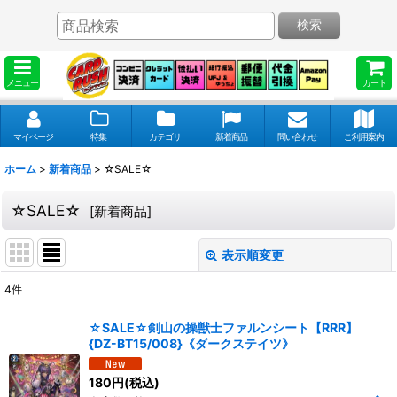
検索
メニュー
カート
マイページ
特集
カテゴリ
新着商品
問い合わせ
ご利用案内
ホーム
>
新着商品
>
☆SALE☆
☆SALE☆
[
新着商品
]
表示順変更
閉じる
4
件
表示数
:
☆SALE☆剣山の操獣士ファルンシート【RRR】
{DZ-BT15/008}《ダークステイツ》
並び順
:
180
円
(税込)