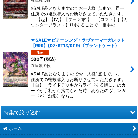
在庫数 3枚
※SALE品となりますのでお一人様1点まで。同一
住所での複数購入もお断りさせていただきます。
【起】【(V)】【ターン1回】：【コスト】[【カ
ウンターブラスト】(1)]することで、相手の…
☆SALE☆ピアーシング・ラヴァーマーガレット
【RRR】{DZ-BT13/009}《ブラントゲート》
380
円
(税込)
在庫数 9枚
※SALE品となりますのでお一人様1点まで。同一
住所での複数購入もお断りさせていただきます。
【自】：ライドデッキからライドする際にこのカ
ードが手札から捨てられた時、あなたのヴァンガ
ードが〈幻影〉なら…
特集で絞り込む
ホーム
幻真覚醒