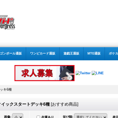
ゴンボール通販
ワンピカード通販
遊戯王通販
MTG通販
ポケ
デッキ6種
6】クイックスタートデッキ6種
[
おすすめ商品
]
画像
:
並び順
:
在庫あり
表