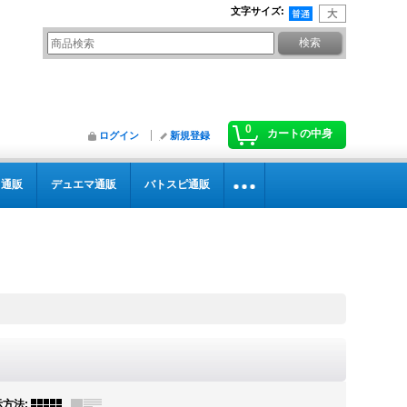
文字サイズ
:
0
カートの中身
ログイン
新規登録
カ通販
デュエマ通販
バトスピ通販
示方法
: