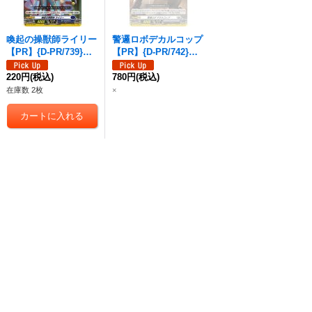
喚起の操獣師ライリー
警邏ロボデカルコップ
【PR】{D-PR/739}
【PR】{D-PR/742}
《ダークステイツ》
《ブラントゲート》
220円
(税込)
780円
(税込)
在庫数 2枚
×