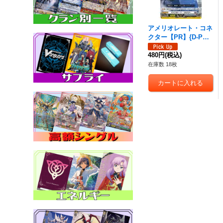
アメリオレート・コネ
クター【PR】{D-PR/7
43}《ブラントゲー
ト》
480円
(税込)
在庫数 18枚