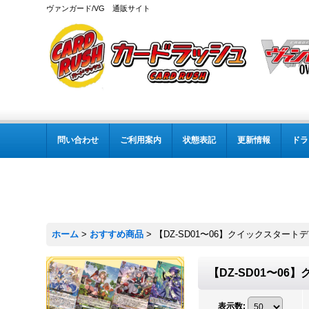
ヴァンガード/VG 通販サイト
問い合わせ
ご利用案内
状態表記
更新情報
ドラ
ホーム
>
おすすめ商品
>
【DZ-SD01〜06】クイックスタート
【DZ-SD01〜0
表示数
: