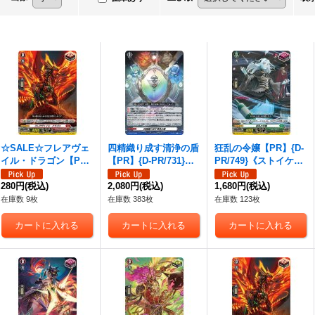
☆SALE☆フレアヴェ
四精織り成す清浄の盾
狂乱の令嬢【PR】{D-
イル・ドラゴン【P
【PR】{D-PR/731}
PR/749}《ストイケイ
R】{D-PR/735}《ドラ
《その他》
ア》
ゴンエンパイア》
280円
(税込)
2,080円
(税込)
1,680円
(税込)
在庫数 9枚
在庫数 383枚
在庫数 123枚