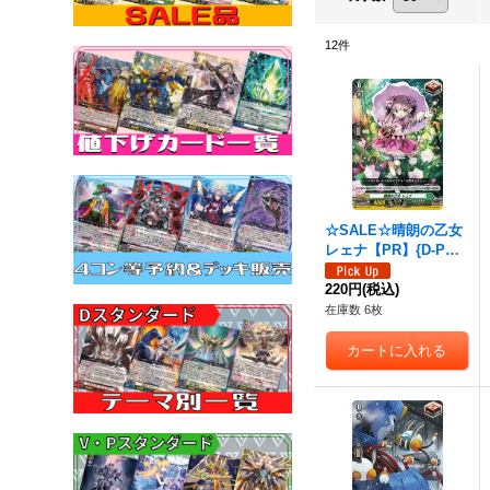
12
件
☆SALE☆晴朗の乙女
レェナ【PR】{D-PR/7
51}《ストイケイア》
220円
(税込)
在庫数 6枚