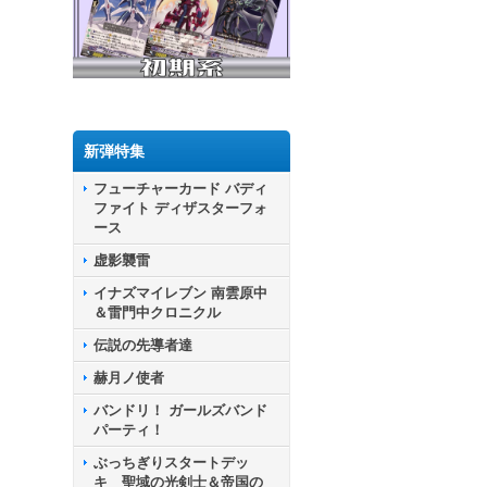
新弾特集
フューチャーカード バディ
ファイト ディザスターフォ
ース
虚影襲雷
イナズマイレブン 南雲原中
＆雷門中クロニクル
伝説の先導者達
赫月ノ使者
バンドリ！ ガールズバンド
パーティ！
ぶっちぎりスタートデッ
キ 聖域の光剣士＆帝国の