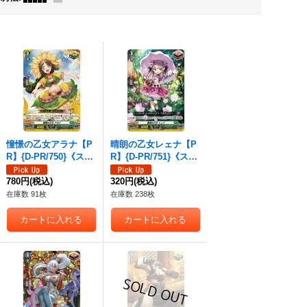
憧憬の乙女アラナ【P
晴朗の乙女レェナ【P
R】{D-PR/750}《スト
R】{D-PR/751}《スト
イケイア》
イケイア》
780円
(税込)
320円
(税込)
在庫数 91枚
在庫数 238枚