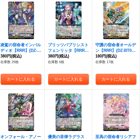
凌駕の宿命者インバル
ブリッツパブリシスト
守護の宿命者オールデ
ディオ【RRR】{DZ-B
フェンリッタ【RRR】
ン【RRR】{DZ-BT04/
T04/008}《ブラントゲ
380円
(税込)
{DZ-BT04/009}《ブラ
380円
(税込)
010}《ケテルサンクチ
180円
(税込)
ート》
ントゲート》
ュアリ》
在庫数 29枚
在庫数 6枚
在庫数 17枚
オンフォール・アノー
優美の音律ラグラス
至高の宿命者リシアフ