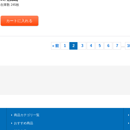
クチュアリ》
在庫数 245枚
«
前
1
2
3
4
5
6
7
...
1
商品カテゴリ一覧
おすすめ商品