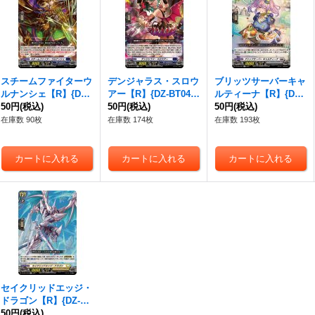
スチームファイターウ
デンジャラス・スロウ
ブリッツサーバーキャ
ルナンシェ【R】{DZ-
アー【R】{DZ-BT04/0
ルティーナ【R】{DZ-
BT04/048}《ダークス
50円
(税込)
49}《ダークステイ
50円
(税込)
BT04/051}《ブラント
50円
(税込)
テイツ》
ツ》
ゲート》
在庫数 90枚
在庫数 174枚
在庫数 193枚
セイクリッドエッジ・
ドラゴン【R】{DZ-BT
04/055}《ケテルサン
50円
(税込)