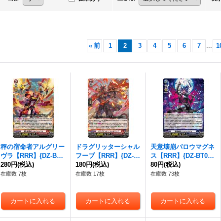
«
前
1
2
3
4
5
6
7
...
1
秤の宿命者アルグリー
ドラグリッターシャル
天意壊崩バロウマグネ
ヴラ【RRR】{DZ-BT0
フーブ【RRR】{DZ-B
ス【RRR】{DZ-BT04/
4/002}《ドラゴンエン
280円
(税込)
T04/003}《ドラゴンエ
180円
(税込)
004}《ダークステイ
80円
(税込)
パイア》
ンパイア》
ツ》
在庫数 7枚
在庫数 17枚
在庫数 73枚