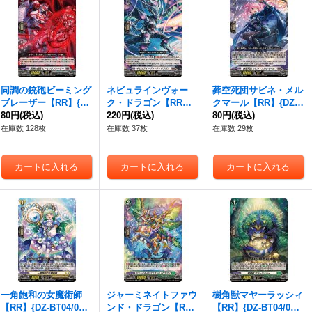
同調の銃砲ビーミング
ネビュラインヴォー
葬空死団サビネ・メル
ブレーザー【RR】{DZ
ク・ドラゴン【RR】
クマール【RR】{DZ-B
-BT04/028}《ブラント
80円
(税込)
{DZ-BT04/029}《ブラ
220円
(税込)
T04/030}《ブラントゲ
80円
(税込)
ゲート》
ントゲート》
ート》
在庫数 128枚
在庫数 37枚
在庫数 29枚
一角飽和の女魔術師
ジャーミネイトファウ
樹角獣マヤーラッシィ
【RR】{DZ-BT04/034}
ンド・ドラゴン【R
【RR】{DZ-BT04/036}