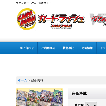
ヴァンガード/VG 通販サイト
問い合わせ
ご利用案内
状態表記
更新情報
ドラ
ホーム
>
宿命決戦
宿命決戦
表示数
: