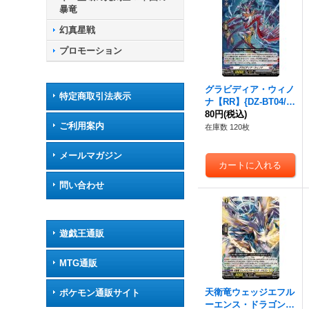
暴竜
幻真星戦
プロモーション
グラビディア・ウィノ
特定商取引法表示
ナ【RR】{DZ-BT04/0
27}《ブラントゲー
80円
(税込)
ご利用案内
ト》
在庫数 120枚
メールマガジン
問い合わせ
遊戯王通販
MTG通販
天衛竜ウェッジエフル
ポケモン通販サイト
ーエンス・ドラゴン