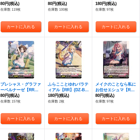
《ケテルサンクチュア
80円
(税込)
R】{DZ-BT04/035}
80円
(税込)
《ストイケイア》
180円
(税込)
リ》
《ストイケイア》
在庫数 119枚
在庫数 100枚
在庫数 97枚
プレシャス・グラファ
ふらこことゆれバラテ
メイクのことなら私に
ーベルナーゼ【RR】
ィアル【RR】{DZ-BT
お任せエシュマ【R
{DZ-BT04/040}《リリ
80円
(税込)
04/041}《リリカルモ
180円
(税込)
R】{DZ-BT04/042}
80円
(税込)
カルモナステリオ》
ナステリオ》
《リリカルモナステリ
在庫数 157枚
在庫数 2枚
在庫数 97枚
オ》