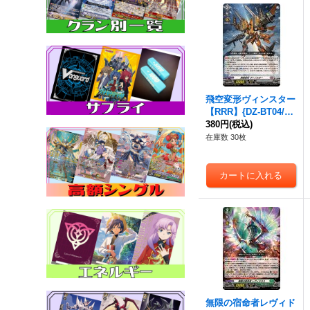
飛空変形ヴィンスター
【RRR】{DZ-BT04/00
7}《ブラントゲート》
380円
(税込)
在庫数 30枚
無限の宿命者レヴィド