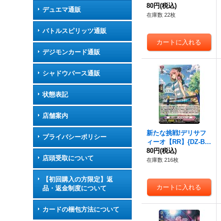
【RR】{DZ-BT04/033}
80円
(税込)
デュエマ通販
《ケテルサンクチュア
在庫数 22枚
リ》
バトルスピリッツ通販
デジモンカード通販
シャドウバース通販
状態表記
店舗案内
新たな挑戦!デリサフ
プライバシーポリシー
ィーオ【RR】{DZ-BT
04/039}《リリカルモ
80円
(税込)
店頭受取について
ナステリオ》
在庫数 216枚
【初回購入の方限定】返
品・返金制度について
カードの梱包方法について