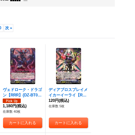
0
次
»
ヴェドローク・ドラゴ
ディアブロスプレイメ
ン【RRR】{DZ-BT04/
イカーイーライ【RR
005}《ダークステイ
R】{DZ-BT04/006}
120円
(税込)
ツ》
1,180円
(税込)
《ダークステイツ》
在庫数 5枚
在庫数 40枚