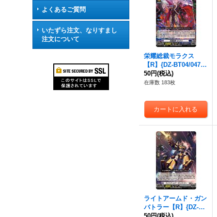
よくあるご質問
いたずら注文、なりすまし
注文について
栄耀総裁モラクス
【R】{DZ-BT04/047}
《ダークステイツ》
50円
(税込)
在庫数 183枚
ライトアームド・ガン
バトラー【R】{DZ-BT
04/054}《ブラントゲ
50円
(税込)