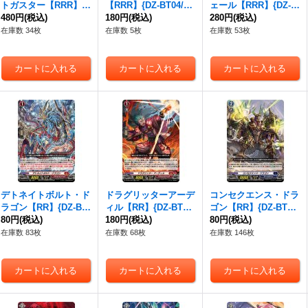
トガスター【RRR】
【RRR】{DZ-BT04/01
ェール【RRR】{DZ-B
{DZ-BT04/014}《スト
480円
(税込)
5}《ストイケイア》
180円
(税込)
T04/016}《リリカルモ
280円
(税込)
イケイア》
ナステリオ》
在庫数 34枚
在庫数 5枚
在庫数 53枚
デトネイトボルト・ド
ドラグリッターアーデ
コンセクエンス・ドラ
ラゴン【RR】{DZ-BT
ィル【RR】{DZ-BT04/
ゴン【RR】{DZ-BT04/
04/021}《ドラゴンエ
80円
(税込)
022}《ドラゴンエンパ
180円
(税込)
023}《ダークステイ
80円
(税込)
ンパイア》
イア》
ツ》
在庫数 83枚
在庫数 68枚
在庫数 146枚