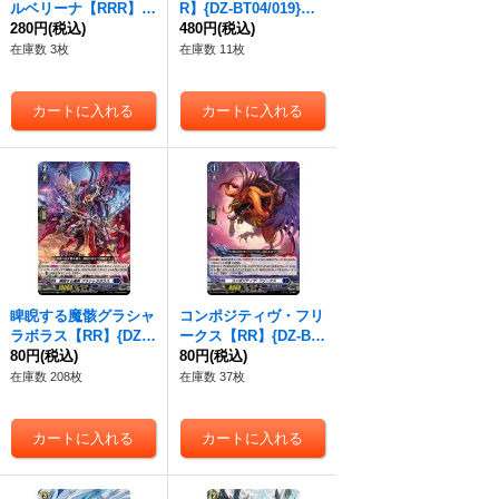
ルベリーナ【RRR】
R】{DZ-BT04/019}
{DZ-BT04/017}《リリ
280円
(税込)
《ドラゴンエンパイ
480円
(税込)
カルモナステリオ》
ア》
在庫数 3枚
在庫数 11枚
睥睨する魔骸グラシャ
コンポジティヴ・フリ
ラボラス【RR】{DZ-B
ークス【RR】{DZ-BT
T04/025}《ダークステ
80円
(税込)
04/026}《ダークステ
80円
(税込)
イツ》
イツ》
在庫数 208枚
在庫数 37枚