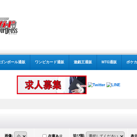
ゴンボール通販
ワンピカード通販
遊戯王通販
MTG通販
ポケ
画像
:
並び順
:
在庫あり
表