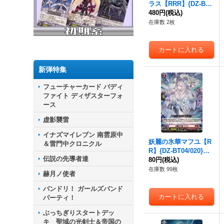
ラス【RRR】{DZ-BT0
4/013}《ストイケイ
480円
(税込)
ア》
在庫数 2枚
新弾特集
フューチャーカード バディ
ファイト ディザスターフォ
ース
虚影襲雷
イナズマイレブン 南雲原中
妖麗の氷華マフユ【R
＆雷門中クロニクル
R】{DZ-BT04/020}
伝説の先導者達
《ドラゴンエンパイ
80円
(税込)
ア》
在庫数 99枚
赫月ノ使者
バンドリ！ ガールズバンド
パーティ！
ぶっちぎりスタートデッ
キ 聖域の光剣士＆帝国の