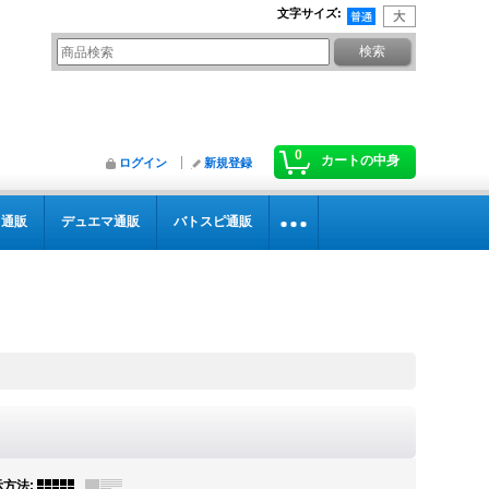
文字サイズ
:
0
カートの中身
ログイン
新規登録
カ通販
デュエマ通販
バトスピ通販
示方法
: