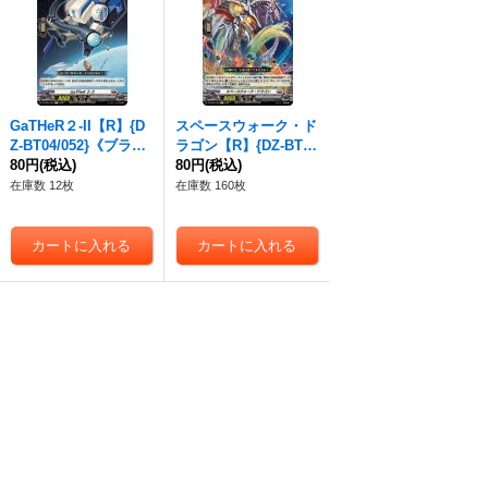
GaTHeR２-II【R】{D
スペースウォーク・ド
Z-BT04/052}《ブラン
ラゴン【R】{DZ-BT0
トゲート》
80円
(税込)
4/053}《ブラントゲー
80円
(税込)
ト》
在庫数 12枚
在庫数 160枚