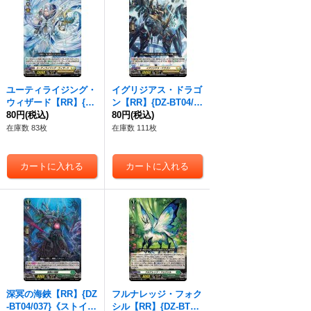
ユーティライジング・
イグリジアス・ドラゴ
ウィザード【RR】{DZ
ン【RR】{DZ-BT04/0
-BT04/031}《ケテルサ
80円
(税込)
32}《ケテルサンクチ
80円
(税込)
ンクチュアリ》
ュアリ》
在庫数 83枚
在庫数 111枚
深冥の海鋏【RR】{DZ
フルナレッジ・フォク
-BT04/037}《ストイケ
シル【RR】{DZ-BT04/