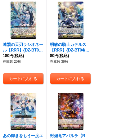
連繋の天刃ラシオネー
明敏の騎士カテルス
ル【RRR】{DZ-BT04/
【RRR】{DZ-BT04/01
011}《ケテルサンクチ
180円
(税込)
2}《ケテルサンクチュ
80円
(税込)
ュアリ》
アリ》
在庫数 20枚
在庫数 39枚
あの輝きをもう一度エ
封焔竜アパルラ【R