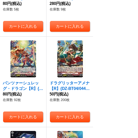
イア》
80円
(税込)
038}《ストイケイア》
280円
(税込)
在庫数 5枚
在庫数 9枚
パンツァーシュレッ
ドラグリッターアメナ
グ・ドラゴン【R】{D
【R】{DZ-BT04/044}
Z-BT04/043}《ドラゴ
80円
(税込)
《ドラゴンエンパイ
50円
(税込)
ンエンパイア》
ア》
在庫数 92枚
在庫数 200枚