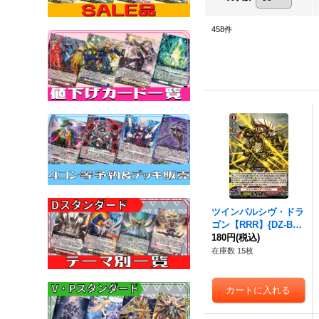
458
件
ツインパルシヴ・ドラ
ゴン【RRR】{DZ-BT0
4/001}《ドラゴンエン
180円
(税込)
パイア》
在庫数 15枚