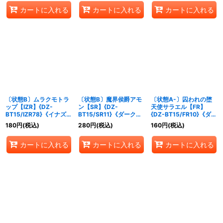
カートに入れる
カートに入れる
カートに入れる
〔状態B〕ムラクモトラ
〔状態B〕魔界侯爵アモ
〔状態A-〕囚われの堕
ップ【IZR】{DZ-
ン【SR】{DZ-
天使サラエル【FR】
BT15/IZR78}《イナズマ
BT15/SR11}《ダークス
{DZ-BT15/FR10}《ダー
イレブン》
テイツ》
クステイツ》
180
円
(税込)
280
円
(税込)
160
円
(税込)
カートに入れる
カートに入れる
カートに入れる