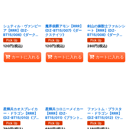
シュティル・ヴァンピー
魔界侯爵アモン【RRR】
剣山の操獣士ファルンシ
ア【RRR】{DZ-
{DZ-BT15/007}《ダー
ート【RRR】{DZ-
BT15/006}《ダークス
クステイツ》
BT15/008}《ダークス
テイツ》
テイツ》
120
円
(税込)
120
円
(税込)
280
円
(税込)
カートに入れる
カートに入れる
カートに入れる
星輝兵カオスブレイカ
星輝兵コロニーメイカー
ファントム・ブラスタ
ー・ドラゴン【RRR】
【RRR】{DZ-
ー・ドラゴン【RRR】
{DZ-BT15/010}《ブラ
BT15/011}《ブラントゲ
{DZ-BT15/012}《ケテ
ントゲート》
ート》
ルサンクチュアリ》
780
円
(税込)
680
円
(税込)
1,180
円
(税込)