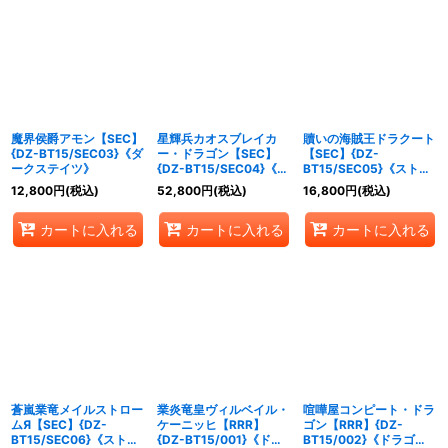
魔界侯爵アモン【SEC】
星輝兵カオスブレイカ
贖いの海賊王ドラクート
{DZ-BT15/SEC03}《ダ
ー・ドラゴン【SEC】
【SEC】{DZ-
ークステイツ》
{DZ-BT15/SEC04}《ブ
BT15/SEC05}《ストイ
ラントゲート》
ケイア》
12,800
円
(税込)
52,800
円
(税込)
16,800
円
(税込)
カートに入れる
カートに入れる
カートに入れる
蒼嵐業竜メイルストロー
業炎竜皇ヴィルベイル・
喧嘩屋コンピート・ドラ
ムЯ【SEC】{DZ-
ケーニッヒ【RRR】
ゴン【RRR】{DZ-
BT15/SEC06}《ストイ
{DZ-BT15/001}《ドラ
BT15/002}《ドラゴン