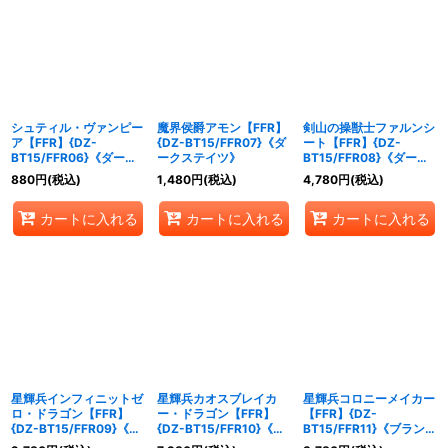
シュティル・ヴァンピー
魔界侯爵アモン【FFR】
剣山の操獣士ファルンシ
ア【FFR】{DZ-
{DZ-BT15/FFR07}《ダ
ート【FFR】{DZ-
BT15/FFR06}《ダーク
ークステイツ》
BT15/FFR08}《ダーク
ステイツ》
ステイツ》
880
円
(税込)
1,480
円
(税込)
4,780
円
(税込)
カートに入れる
カートに入れる
カートに入れる
星輝兵インフィニットゼ
星輝兵カオスブレイカ
星輝兵コロニーメイカー
ロ・ドラゴン【FFR】
ー・ドラゴン【FFR】
【FFR】{DZ-
{DZ-BT15/FFR09}《ブ
{DZ-BT15/FFR10}《ブ
BT15/FFR11}《ブラント
ラントゲート》
ラントゲート》
ゲート》