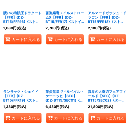
贖いの海賊王ドラクート
蒼嵐業竜メイルストロー
アルマードガッシュ・ド
【FFR】{DZ-
ムЯ【FFR】{DZ-
ラゴン【FFR】{DZ-
BT15/FFR16}《ストイ
BT15/FFR17}《ストイ
BT15/FFR18}《ストイ
ケイア》
ケイア》
ケイア》
1,680
円
(税込)
2,780
円
(税込)
2,180
円
(税込)
カートに入れる
カートに入れる
カートに入れる
ランサック・シェイド
業炎竜皇ヴィルベイル・
異界の大奇術フェアフィ
【FFR】{DZ-
ケーニッヒ【SEC】
ールド【SEC】{DZ-
BT15/FFR19}《ストイ
{DZ-BT15/SEC01}《ド
BT15/SEC02}《ダーク
ケイア》
ラゴンエンパイア》
ステイツ》
1,380
円
(税込)
6,480
円
(税込)
21,800
円
(税込)
カートに入れる
カートに入れる
カートに入れる