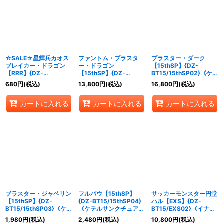
☆SALE☆星輝兵カオス
ファントム・ブラスタ
ブラスター・ダーク
ブレイカー・ドラゴン
ー・ドラゴン
【15thSP】{DZ-
【RRR】{DZ-
【15thSP】{DZ-
BT15/15thSP02}《ケテ
BT15/010}《ブラントゲ
BT15/15thSP01}《ケテ
ルサンクチュアリ》
680
円
(税込)
13,800
円
(税込)
16,800
円
(税込)
ート》
ルサンクチュアリ》
カートに入れる
カートに入れる
カートに入れる
ブラスター・ジャベリン
フルバウ【15thSP】
サッカーモンスター円堂
【15thSP】{DZ-
{DZ-BT15/15thSP04}
ハル【EXS】{DZ-
BT15/15thSP03}《ケテ
《ケテルサンクチュア
BT15/EXS02}《イナズ
ルサンクチュアリ》
リ》
マイレブン》
1,980
円
(税込)
2,480
円
(税込)
10,800
円
(税込)