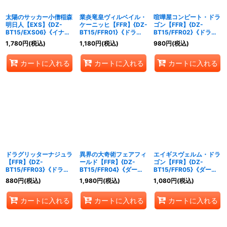
太陽のサッカー小僧稲森
業炎竜皇ヴィルベイル・
喧嘩屋コンピート・ドラ
明日人【EXS】{DZ-
ケーニッヒ【FFR】{DZ-
ゴン【FFR】{DZ-
BT15/EXS06}《イナズ
BT15/FFR01}《ドラゴ
BT15/FFR02}《ドラゴ
マイレブン》
ンエンパイア》
ンエンパイア》
1,780
円
(税込)
1,180
円
(税込)
980
円
(税込)
カートに入れる
カートに入れる
カートに入れる
ドラグリッターナジュラ
異界の大奇術フェアフィ
エイギスヴェルム・ドラ
【FFR】{DZ-
ールド【FFR】{DZ-
ゴン【FFR】{DZ-
BT15/FFR03}《ドラゴ
BT15/FFR04}《ダーク
BT15/FFR05}《ダーク
ンエンパイア》
ステイツ》
ステイツ》
880
円
(税込)
1,980
円
(税込)
1,080
円
(税込)
カートに入れる
カートに入れる
カートに入れる