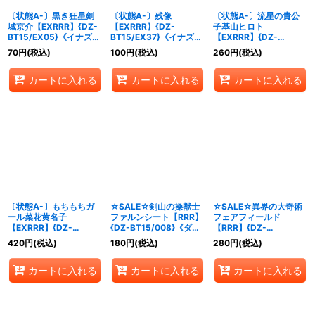
〔状態A-〕黒き狂星剣
〔状態A-〕残像
〔状態A-〕流星の貴公
城京介【EXRRR】{DZ-
【EXRRR】{DZ-
子基山ヒロト
BT15/EX05}《イナズマ
BT15/EX37}《イナズマ
【EXRRR】{DZ-
イレブン》
イレブン》
BT15/EX04}《イナズマ
70
円
(税込)
100
円
(税込)
260
円
(税込)
イレブン》
カートに入れる
カートに入れる
カートに入れる
〔状態A-〕もちもちガ
☆SALE☆剣山の操獣士
☆SALE☆異界の大奇術
ール菜花黄名子
ファルンシート【RRR】
フェアフィールド
【EXRRR】{DZ-
{DZ-BT15/008}《ダー
【RRR】{DZ-
BT15/EX06}《イナズマ
クステイツ》
BT15/004}《ダークス
420
円
(税込)
180
円
(税込)
280
円
(税込)
イレブン》
テイツ》
カートに入れる
カートに入れる
カートに入れる