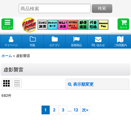
検索
メニュー
カート
マイページ
特集
カテゴリ
新着商品
問い合わせ
ご利用案内
ホーム
>
虚影襲雷
虚影襲雷
表示順変更
閉じる
682
件
表示数
:
1
2
3
...
12
次
»
並び順
: