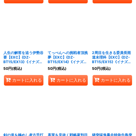
人生の解答を追う伊勢谷
てっぺんへの挑戦者頂挑
2周目を生きる委員長雨
要【EXC】{DZ-
夢【EXC】{DZ-
道未理科【EXC】{DZ-
BT15/EX13}《イナズマ
BT15/EX14}《イナズマ
BT15/EX15}《イナズマ
イレブン》
イレブン》
イレブン》
50
円
(税込)
50
円
(税込)
50
円
(税込)
カートに入れる
カートに入れる
カートに入れる
剣の道を極めし者古手打
真実を見抜く戦略家判目
猪突猛進暴走特急牛島突