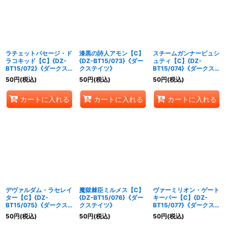
絞り込む
ラチェットパセージ・ド
漆黒の詩人アモン【C】
スチームガンナーピュシ
ラコキッド【C】{DZ-
{DZ-BT15/073}《ダー
ュティ【C】{DZ-
BT15/072}《ダークス
クステイツ》
BT15/074}《ダークステ
テイツ》
イツ》
50
円
(税込)
50
円
(税込)
50
円
(税込)
カートに入れる
カートに入れる
カートに入れる
デヴァルダム・ラセレイ
魔獄棘臣ミルメス【C】
ヴァーミリオン・ゲート
ター【C】{DZ-
{DZ-BT15/076}《ダー
キーパー【C】{DZ-
BT15/075}《ダークス
クステイツ》
BT15/077}《ダークステ
テイツ》
イツ》
50
円
(税込)
50
円
(税込)
50
円
(税込)