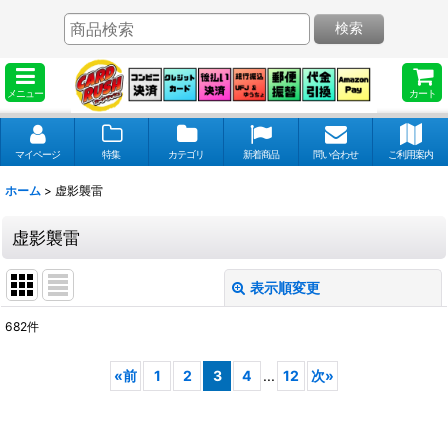
検索
メニュー
カート
マイページ
特集
カテゴリ
新着商品
問い合わせ
ご利用案内
ホーム
>
虚影襲雷
虚影襲雷
表示順変更
閉じる
682
件
表示数
:
«
前
1
2
3
4
...
12
次
»
並び順
: