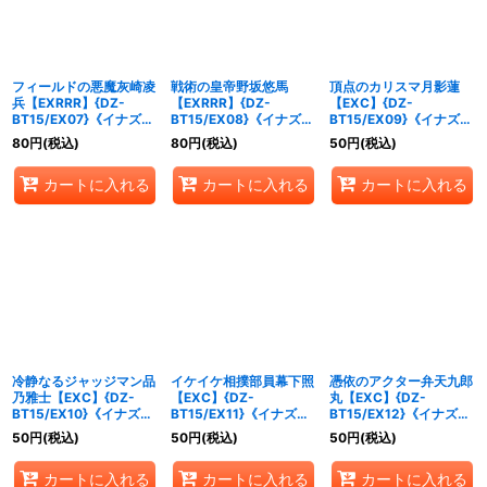
フィールドの悪魔灰崎凌
戦術の皇帝野坂悠馬
頂点のカリスマ月影蓮
兵【EXRRR】{DZ-
【EXRRR】{DZ-
【EXC】{DZ-
BT15/EX07}《イナズマ
BT15/EX08}《イナズマ
BT15/EX09}《イナズマ
イレブン》
イレブン》
イレブン》
80
円
(税込)
80
円
(税込)
50
円
(税込)
カートに入れる
カートに入れる
カートに入れる
冷静なるジャッジマン品
イケイケ相撲部員幕下照
憑依のアクター弁天九郎
乃雅士【EXC】{DZ-
【EXC】{DZ-
丸【EXC】{DZ-
BT15/EX10}《イナズマ
BT15/EX11}《イナズマ
BT15/EX12}《イナズマ
イレブン》
イレブン》
イレブン》
50
円
(税込)
50
円
(税込)
50
円
(税込)
カートに入れる
カートに入れる
カートに入れる