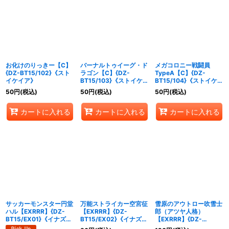
お化けのりっきー【C】
バーナルトゥイーグ・ド
メガコロニー戦闘員
{DZ-BT15/102}《スト
ラゴン【C】{DZ-
TypeA【C】{DZ-
イケイア》
BT15/103}《ストイケイ
BT15/104}《ストイケイ
ア》
ア》
50
円
(税込)
50
円
(税込)
50
円
(税込)
カートに入れる
カートに入れる
カートに入れる
サッカーモンスター円堂
万能ストライカー空宮征
雪原のアウトロー吹雪士
ハル【EXRRR】{DZ-
【EXRRR】{DZ-
郎（アツヤ人格）
BT15/EX01}《イナズマ
BT15/EX02}《イナズマ
【EXRRR】{DZ-
イレブン》
イレブン》
BT15/EX03}《イナズマ