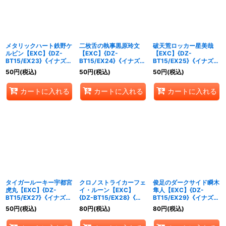
メタリックハート鉄野ケ
二枚舌の執事黒原玲文
破天荒ロッカー星美哉
ルビン【EXC】{DZ-
【EXC】{DZ-
【EXC】{DZ-
BT15/EX23}《イナズマ
BT15/EX24}《イナズマ
BT15/EX25}《イナズマ
イレブン》
イレブン》
イレブン》
50
円
(税込)
50
円
(税込)
50
円
(税込)
カートに入れる
カートに入れる
カートに入れる
タイガールーキー宇都宮
クロノストライカーフェ
俊足のダークサイド瞬木
虎丸【EXC】{DZ-
イ・ルーン【EXC】
隼人【EXC】{DZ-
BT15/EX27}《イナズマ
{DZ-BT15/EX28}《イ
BT15/EX29}《イナズマ
イレブン》
ナズマイレブン》
イレブン》
50
円
(税込)
80
円
(税込)
80
円
(税込)