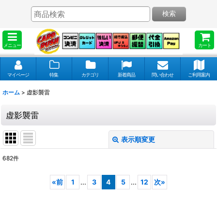
検索
メニュー
カート
マイページ
特集
カテゴリ
新着商品
問い合わせ
ご利用案内
ホーム
>
虚影襲雷
虚影襲雷
表示順変更
閉じる
682
件
表示数
:
«
前
1
...
3
4
5
...
12
次
»
並び順
: