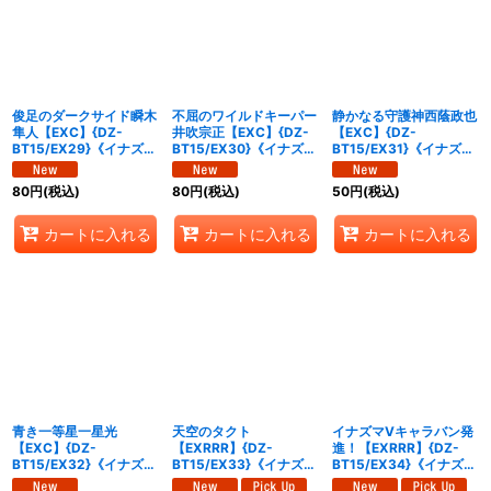
絞り込む
俊足のダークサイド瞬木
不屈のワイルドキーパー
静かなる守護神西蔭政也
隼人【EXC】{DZ-
井吹宗正【EXC】{DZ-
【EXC】{DZ-
BT15/EX29}《イナズマ
BT15/EX30}《イナズマ
BT15/EX31}《イナズマ
イレブン》
イレブン》
イレブン》
80
円
(税込)
80
円
(税込)
50
円
(税込)
カートに入れる
カートに入れる
カートに入れる
青き一等星一星光
天空のタクト
イナズマVキャラバン発
【EXC】{DZ-
【EXRRR】{DZ-
進！【EXRRR】{DZ-
BT15/EX32}《イナズマ
BT15/EX33}《イナズマ
BT15/EX34}《イナズマ
イレブン》
イレブン》
イレブン》