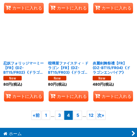
カートに入れる
カートに入れる
カートに入れる
忍妖フォリッジマーミー
喧嘩屋ファイスティ・ド
炎麗剣舞祭禮【FR】
【FR】{DZ-
ラゴン【FR】{DZ-
{DZ-BT15/FR04}《ド
BT15/FR02}《ドラゴン
BT15/FR03}《ドラゴン
ラゴンエンパイア》
エンパイア》
エンパイア》
80
円
(税込)
80
円
(税込)
480
円
(税込)
カートに入れる
カートに入れる
カートに入れる
«
前
1
...
3
4
5
...
12
次
»
ホーム