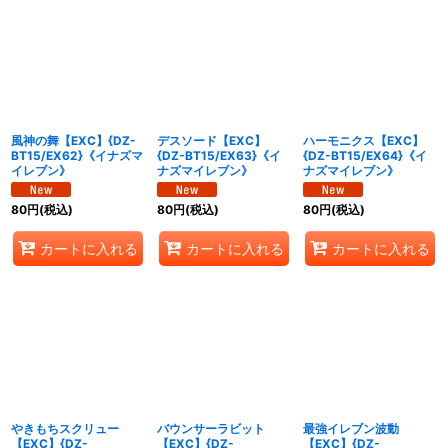
風神の舞【EXC】{DZ-
デスソード【EXC】
ハーモニクス【EXC】
BT15/EX62}《イナズマ
{DZ-BT15/EX63}《イ
{DZ-BT15/EX64}《イ
イレブン》
ナズマイレブン》
ナズマイレブン》
80
円
(税込)
80
円
(税込)
80
円
(税込)
カートに入れる
カートに入れる
カートに入れる
やきもちスクリュー
バウンサーラビット
最強イレブン波動
【EXC】{DZ-
【EXC】{DZ-
【EXC】{DZ-