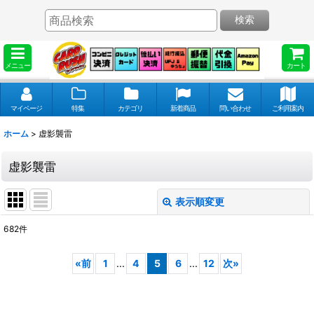
検索
メニュー
カート
マイページ
特集
カテゴリ
新着商品
問い合わせ
ご利用案内
ホーム
>
虚影襲雷
虚影襲雷
表示順変更
閉じる
682
件
表示数
:
«
前
1
...
4
5
6
...
12
次
»
並び順
: