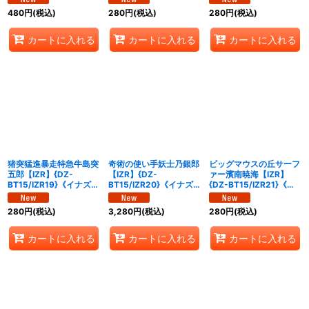
480
円
(税込)
280
円
(税込)
280
円
(税込)
カートに入れる
カートに入れる
カートに入れる
猪突猛進暴走特急牛島突
奇術の使い手妖士乃銀郎
ビッグマウスの丘サーフ
五郎【IZR】{DZ-
【IZR】{DZ-
ァー濱南暁海【IZR】
BT15/IZR19}《イナズマ
BT15/IZR20}《イナズ
{DZ-BT15/IZR21}《イ
イレブン》
マイレブン》
ナズマイレブン》
280
円
(税込)
3,280
円
(税込)
280
円
(税込)
カートに入れる
カートに入れる
カートに入れる