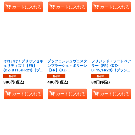
カートに入れる
カートに入れる
カートに入れる
それいけ！ブリッツセキ
プッツェンシュヴェスタ
フリジッド・ソードベア
ュリティズ！【FR】
ンブラーシュ・ポリーレ
ラー【FR】{DZ-
{DZ-BT15/FR21}《ブラ
【FR】{DZ-
BT15/FR23}《ブラント
ントゲート》
BT15/FR22}《ブラント
ゲート》
ゲート》
380
円
(税込)
480
円
(税込)
80
円
(税込)
カートに入れる
カートに入れる
カートに入れる