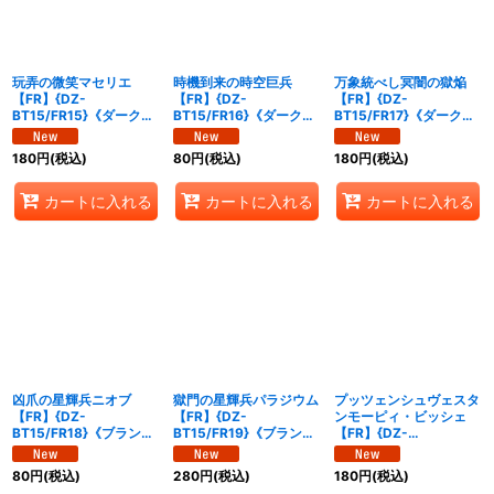
玩弄の微笑マセリエ
時機到来の時空巨兵
万象統べし冥闇の獄焔
【FR】{DZ-
【FR】{DZ-
【FR】{DZ-
BT15/FR15}《ダークス
BT15/FR16}《ダークス
BT15/FR17}《ダークス
テイツ》
テイツ》
テイツ》
180
円
(税込)
80
円
(税込)
180
円
(税込)
カートに入れる
カートに入れる
カートに入れる
凶爪の星輝兵ニオブ
獄門の星輝兵パラジウム
プッツェンシュヴェスタ
【FR】{DZ-
【FR】{DZ-
ンモーピィ・ビッシェ
BT15/FR18}《ブラント
BT15/FR19}《ブラント
【FR】{DZ-
ゲート》
ゲート》
BT15/FR20}《ブラント
ゲート》
80
円
(税込)
280
円
(税込)
180
円
(税込)