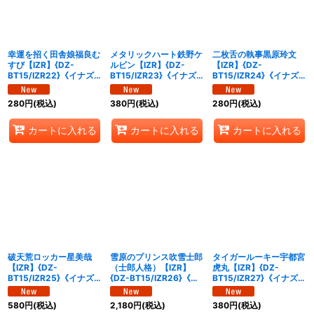
幸運を招く田舎娘福良む
メタリックハート鉄野ケ
二枚舌の執事黒原玲文
すび【IZR】{DZ-
ルビン【IZR】{DZ-
【IZR】{DZ-
BT15/IZR22}《イナズ
BT15/IZR23}《イナズ
BT15/IZR24}《イナズ
マイレブン》
マイレブン》
マイレブン》
280
円
(税込)
380
円
(税込)
280
円
(税込)
カートに入れる
カートに入れる
カートに入れる
破天荒ロッカー星美哉
雪原のプリンス吹雪士郎
タイガールーキー宇都宮
【IZR】{DZ-
（士郎人格）【IZR】
虎丸【IZR】{DZ-
BT15/IZR25}《イナズ
{DZ-BT15/IZR26}《イ
BT15/IZR27}《イナズマ
マイレブン》
ナズマイレブン》
イレブン》
580
円
(税込)
2,180
円
(税込)
380
円
(税込)