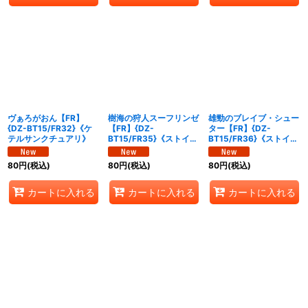
ヴぁろがおん【FR】
樹海の狩人スーフリンゼ
雄勁のブレイブ・シュー
{DZ-BT15/FR32}《ケ
【FR】{DZ-
ター【FR】{DZ-
テルサンクチュアリ》
BT15/FR35}《ストイケ
BT15/FR36}《ストイケ
イア》
イア》
80
円
(税込)
80
円
(税込)
80
円
(税込)
カートに入れる
カートに入れる
カートに入れる