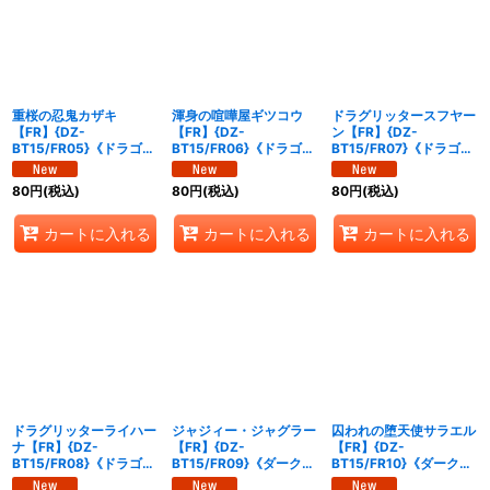
絞り込む
重桜の忍鬼カザキ
渾身の喧嘩屋ギツコウ
ドラグリッタースフヤー
【FR】{DZ-
【FR】{DZ-
ン【FR】{DZ-
BT15/FR05}《ドラゴン
BT15/FR06}《ドラゴン
BT15/FR07}《ドラゴン
エンパイア》
エンパイア》
エンパイア》
80
円
(税込)
80
円
(税込)
80
円
(税込)
カートに入れる
カートに入れる
カートに入れる
ドラグリッターライハー
ジャジィー・ジャグラー
囚われの堕天使サラエル
ナ【FR】{DZ-
【FR】{DZ-
【FR】{DZ-
BT15/FR08}《ドラゴン
BT15/FR09}《ダークス
BT15/FR10}《ダークス
エンパイア》
テイツ》
テイツ》