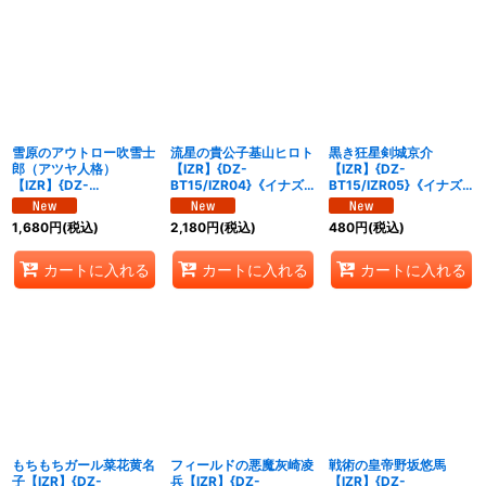
雪原のアウトロー吹雪士
流星の貴公子基山ヒロト
黒き狂星剣城京介
郎（アツヤ人格）
【IZR】{DZ-
【IZR】{DZ-
【IZR】{DZ-
BT15/IZR04}《イナズ
BT15/IZR05}《イナズ
BT15/IZR03}《イナズ
マイレブン》
マイレブン》
マイレブン》
1,680
円
(税込)
2,180
円
(税込)
480
円
(税込)
カートに入れる
カートに入れる
カートに入れる
もちもちガール菜花黄名
フィールドの悪魔灰崎凌
戦術の皇帝野坂悠馬
子【IZR】{DZ-
兵【IZR】{DZ-
【IZR】{DZ-