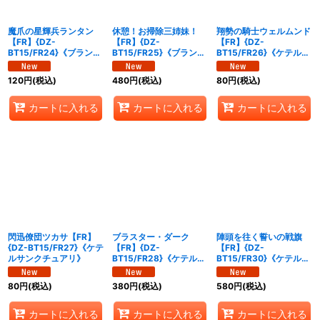
魔爪の星輝兵ランタン
休憩！お掃除三姉妹！
翔勢の騎士ウェルムンド
【FR】{DZ-
【FR】{DZ-
【FR】{DZ-
BT15/FR24}《ブラント
BT15/FR25}《ブラント
BT15/FR26}《ケテルサ
ゲート》
ゲート》
ンクチュアリ》
120
円
(税込)
480
円
(税込)
80
円
(税込)
カートに入れる
カートに入れる
カートに入れる
閃迅僚団ツカサ【FR】
ブラスター・ダーク
陣頭を往く誓いの戦旗
{DZ-BT15/FR27}《ケテ
【FR】{DZ-
【FR】{DZ-
ルサンクチュアリ》
BT15/FR28}《ケテルサ
BT15/FR30}《ケテルサ
ンクチュアリ》
ンクチュアリ》
80
円
(税込)
380
円
(税込)
580
円
(税込)
カートに入れる
カートに入れる
カートに入れる