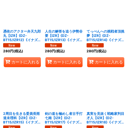
憑依のアクター弁天九郎
人生の解答を追う伊勢谷
てっぺんへの挑戦者頂挑
丸【IZR】{DZ-
要【IZR】{DZ-
夢【IZR】{DZ-
BT15/IZR12}《イナズマ
BT15/IZR13}《イナズマ
BT15/IZR14}《イナズマ
イレブン》
イレブン》
イレブン》
280
円
(税込)
280
円
(税込)
280
円
(税込)
カートに入れる
カートに入れる
カートに入れる
2周目を生きる委員長雨
剣の道を極めし者古手打
真実を見抜く戦略家判目
道未理科【IZR】{DZ-
七南【IZR】{DZ-
才人【IZR】{DZ-
BT15/IZR15}《イナズマ
BT15/IZR17}《イナズマ
BT15/IZR18}《イナズマ
イレブン》
イレブン》
イレブン》