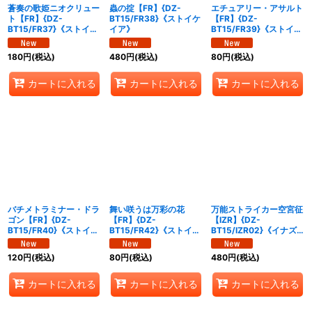
蒼奏の歌姫ニオクリュー
蟲の掟【FR】{DZ-
エチュアリー・アサルト
ト【FR】{DZ-
BT15/FR38}《ストイケ
【FR】{DZ-
BT15/FR37}《ストイケ
イア》
BT15/FR39}《ストイケ
イア》
イア》
180
円
(税込)
480
円
(税込)
80
円
(税込)
カートに入れる
カートに入れる
カートに入れる
バチメトラミナー・ドラ
舞い咲うは万彩の花
万能ストライカー空宮征
ゴン【FR】{DZ-
【FR】{DZ-
【IZR】{DZ-
BT15/FR40}《ストイケ
BT15/FR42}《ストイケ
BT15/IZR02}《イナズ
イア》
イア》
マイレブン》
120
円
(税込)
80
円
(税込)
480
円
(税込)
カートに入れる
カートに入れる
カートに入れる