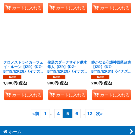
カートに入れる
カートに入れる
カートに入れる
クロノストライカーフェ
俊足のダークサイド瞬木
静かなる守護神西蔭政也
イ・ルーン【IZR】{DZ-
隼人【IZR】{DZ-
【IZR】{DZ-
BT15/IZR28}《イナズ
BT15/IZR29}《イナズ
BT15/IZR31}《イナズマ
マイレブン》
マイレブン》
イレブン》
1,380
円
(税込)
980
円
(税込)
280
円
(税込)
カートに入れる
カートに入れる
カートに入れる
«
前
1
...
4
5
6
...
12
次
»
ホーム