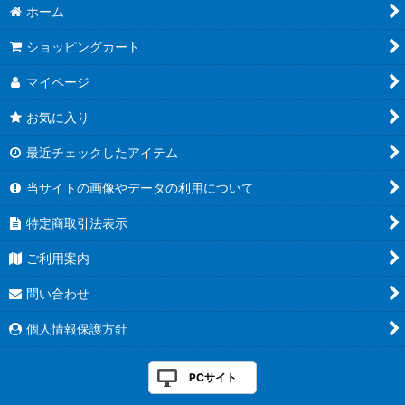
絞り込む
ホーム
幻真覚醒
ショッピングカート
フューチャーカード バディファイト ディザスターフォース
マイページ
虚影襲雷
お気に入り
イナズマイレブン 南雲原中＆雷門中クロニクル
最近チェックしたアイテム
伝説の先導者達
当サイトの画像やデータの利用について
赫月ノ使者
特定商取引法表示
バンドリ！ ガールズバンドパーティ！
ご利用案内
ぶっちぎりスタートデッキ 聖域の光剣士＆帝国の暴竜
問い合わせ
幻真星戦
個人情報保護方針
☆SALE☆
PCサイト
サプライ