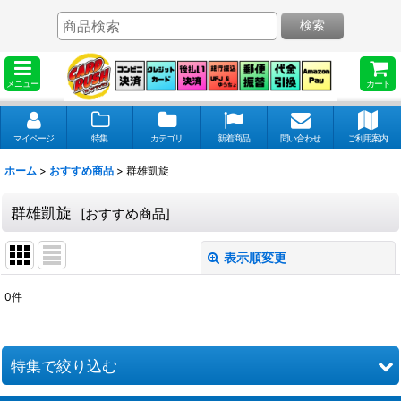
検索
メニュー
カート
マイページ
特集
カテゴリ
新着商品
問い合わせ
ご利用案内
ホーム
>
おすすめ商品
>
群雄凱旋
群雄凱旋
[
おすすめ商品
]
表示順変更
閉じる
0
件
表示数
:
並び順
:
特集で絞り込む