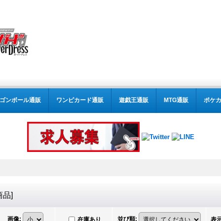
ゴンボール通販
ワンピカード通販
遊戯王通販
MTG通販
ポケ
商品
]
画像
:
並び順
:
在庫あり
表