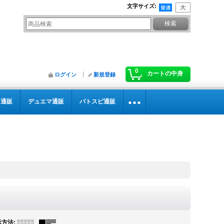
文字サイズ
:
0
カートの中身
ログイン
新規登録
カ通販
デュエマ通販
バトスピ通販
示方法
: