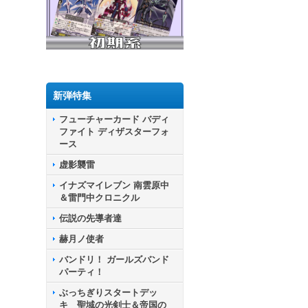
新弾特集
フューチャーカード バディ
ファイト ディザスターフォ
ース
虚影襲雷
イナズマイレブン 南雲原中
＆雷門中クロニクル
伝説の先導者達
赫月ノ使者
バンドリ！ ガールズバンド
パーティ！
ぶっちぎりスタートデッ
キ 聖域の光剣士＆帝国の