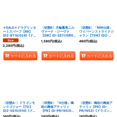
絞り込む
☆SALE☆ドラグリッタ
〔状態B〕天輪鳳竜ニル
〔状態B〕「RRR仕様」
ーミスバーフ【RR】
ヴァーナ・ジーヴァ
ワイバーンストライクジ
{DZ-BT16/024}《ドラ
【SIR】{D-SS11/SIR01}
ャラン【TDR】{DZ-
ゴンエンパイア》
《ドラゴンエンパイア》
SS15/011R}《ドラゴン
1,580
円
(税込)
480
円
(税込)
エンパイア》
2,280
円
(税込)
カートに入れる
カートに入れる
カートに入れる
〔状態A-〕ドラゴンモ
〔状態B〕「H仕様」鳴
〔状態B〕鳴岩の舞姫ア
ンクゴジョー【TD】
岩の舞姫アティリィ
ティリィ【PR】{D-
{DZ-SS15/010}《ドラ
【PR】{D-PR/1653}
PR/1652}《ドラゴンエ
ゴンエンパイア》
《ドラゴンエンパイア》
ンパイア》
160
円
(税込)
280
円
(税込)
180
円
(税込)