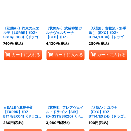
〔状態A-〕約束の火エ
〔状態A-〕武装神撃ガ
〔状態B〕古牧流・無手
ルモ【LGRRR】{DZ-
ルナヴェルリーナ
返し【EXC】{DZ-
SS16/LG03}《ドラゴン
【SEC】{DZ-
BT14/EX36}《ドラゴン
エンパイア》
SS16/SEC02}《ドラゴ
エンパイア》
740
円
(税込)
4,130
円
(税込)
280
円
(税込)
ンエンパイア》
カートに入れる
カートに入れる
カートに入れる
☆SALE☆真島吾朗
〔状態B〕フレアヴェイ
〔状態A-〕ユウヤ
【EXRRR】{DZ-
ル・ドラゴン【SIR】
【EXC】{DZ-
BT14/EX04}《ドラゴン
{D-SS11/SIR20}《ドラ
BT14/EX24}《ドラゴン
エンパイア》
ゴンエンパイア》
エンパイア》
280
円
(税込)
3,980
円
(税込)
100
円
(税込)