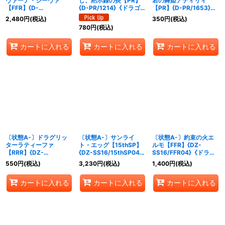
ヴァーナ・ジーヴァ
し、黙示録の炎【PR】
岩の舞姫アティリィ
【FFR】{D-
{D-PR/1214}《ドラゴン
【PR】{D-PR/1653}
BT06/FFR01}《ドラゴ
エンパイア》
《ドラゴンエンパイア》
2,480
円
(税込)
350
円
(税込)
ンエンパイア》
780
円
(税込)
カートに入れる
カートに入れる
カートに入れる
〔状態A-〕ドラグリッ
〔状態A-〕サンライ
〔状態A-〕約束の火エ
ターラティーファ
ト・エッグ【15thSP】
ルモ【FFR】{DZ-
【RRR】{DZ-
{DZ-SS16/15thSP04}
SS16/FFR04}《ドラゴ
SS16/001}《ドラゴンエ
《ドラゴンエンパイア》
ンエンパイア》
550
円
(税込)
3,230
円
(税込)
1,400
円
(税込)
ンパイア》
カートに入れる
カートに入れる
カートに入れる