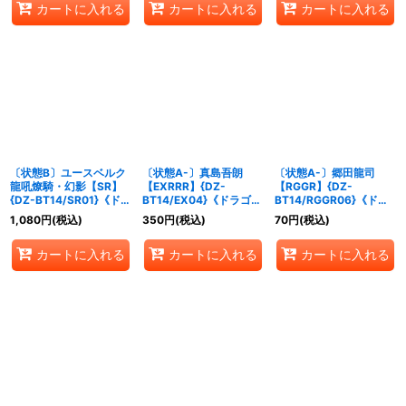
カートに入れる
カートに入れる
カートに入れる
〔状態B〕ユースベルク
〔状態A-〕真島吾朗
〔状態A-〕郷田龍司
龍吼燎騎・幻影【SR】
【EXRRR】{DZ-
【RGGR】{DZ-
{DZ-BT14/SR01}《ドラ
BT14/EX04}《ドラゴン
BT14/RGGR06}《ドラ
ゴンエンパイア》
エンパイア》
ゴンエンパイア》
1,080
円
(税込)
350
円
(税込)
70
円
(税込)
カートに入れる
カートに入れる
カートに入れる