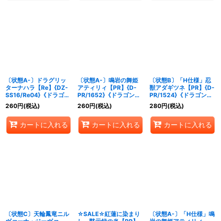
〔状態A-〕ドラグリッ
〔状態A-〕鳴岩の舞姫
〔状態B〕「H仕様」忍
ターナハラ【Re】{DZ-
アティリィ【PR】{D-
獣アダギツネ【PR】{D-
SS16/Re04}《ドラゴン
PR/1652}《ドラゴンエ
PR/1524}《ドラゴンエ
エンパイア》
ンパイア》
ンパイア》
260
円
(税込)
260
円
(税込)
280
円
(税込)
カートに入れる
カートに入れる
カートに入れる
〔状態C〕天輪鳳竜ニル
☆SALE☆紅蓮に染まり
〔状態A-〕「H仕様」鳴