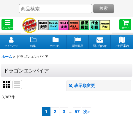
検索
メニュー
カート
マイページ
特集
カテゴリ
新着商品
問い合わせ
ご利用案内
ホーム
>
ドラゴンエンパイア
ドラゴンエンパイア
表示順変更
閉じる
3,387
件
表示数
:
1
2
3
...
57
次
»
並び順
: