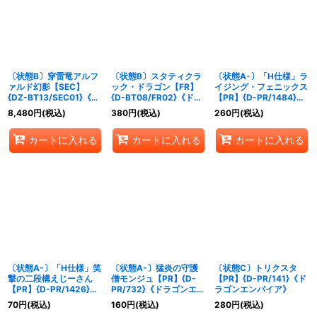
〔状態B〕穿雷竜アルフ
〔状態B〕スタティクラ
〔状態A-〕「H仕様」ラ
ァルド幻影【SEC】
ック・ドラゴン【FR】
イジング・フェニックス
{DZ-BT13/SEC01}《ド
{D-BT08/FR02}《ドラ
【PR】{D-PR/1484}
ラゴンエンパイア》
ゴンエンパイア》
《ドラゴンエンパイア》
8,480
円
(税込)
380
円
(税込)
260
円
(税込)
カートに入れる
カートに入れる
カートに入れる
〔状態A-〕「H仕様」笑
〔状態A-〕猛炎の守護
〔状態C〕トリクスタ
撃の二段構えじーさん
僧モンジュ【PR】{D-
【PR】{D-PR/141}《ド
【PR】{D-PR/1426}
PR/732}《ドラゴンエン
ラゴンエンパイア》
《ドラゴンエンパイア》
パイア》
70
円
(税込)
160
円
(税込)
280
円
(税込)