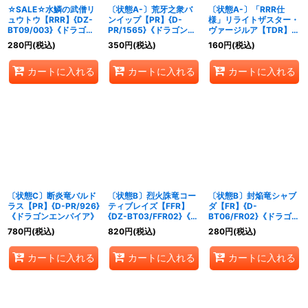
☆SALE☆水鱗の武僧リ
〔状態A-〕荒牙之衆バ
〔状態A-〕「RRR仕
ュウトウ【RRR】{DZ-
ンイップ【PR】{D-
様」リライトザスター・
BT09/003}《ドラゴン
PR/1565}《ドラゴンエ
ヴァージルア【TDR】
エンパイア》
ンパイア》
{DZ-SS07/001R}《ド
280
円
(税込)
350
円
(税込)
160
円
(税込)
ラゴンエンパイア》
カートに入れる
カートに入れる
カートに入れる
〔状態C〕断炎竜バルド
〔状態B〕烈火誅竜コー
〔状態B〕封焔竜シャブ
ラス【PR】{D-PR/926}
ティブレイズ【FFR】
ダ【FR】{D-
《ドラゴンエンパイア》
{DZ-BT03/FFR02}《ド
BT06/FR02}《ドラゴン
ラゴンエンパイア》
エンパイア》
780
円
(税込)
820
円
(税込)
280
円
(税込)
カートに入れる
カートに入れる
カートに入れる