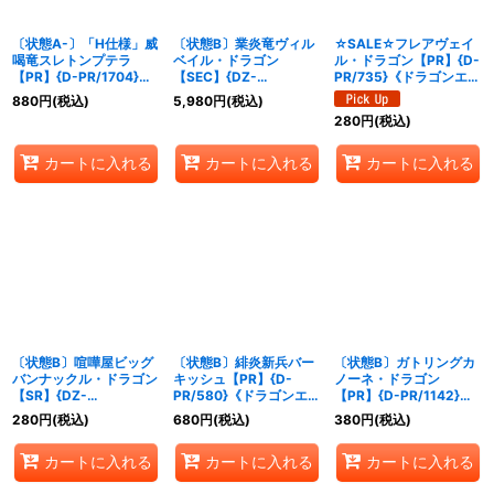
〔状態A-〕「H仕様」威
〔状態B〕業炎竜ヴィル
☆SALE☆フレアヴェイ
喝竜スレトンプテラ
ベイル・ドラゴン
ル・ドラゴン【PR】{D-
【PR】{D-PR/1704}
【SEC】{DZ-
PR/735}《ドラゴンエン
《ドラゴンエンパイア》
BT08/SEC01}《ドラゴ
パイア》
880
円
(税込)
5,980
円
(税込)
ンエンパイア》
280
円
(税込)
カートに入れる
カートに入れる
カートに入れる
〔状態B〕喧嘩屋ビッグ
〔状態B〕緋炎新兵バー
〔状態B〕ガトリングカ
バンナックル・ドラゴン
キッシュ【PR】{D-
ノーネ・ドラゴン
【SR】{DZ-
PR/580}《ドラゴンエン
【PR】{D-PR/1142}
BT12/SR02}《ドラゴン
パイア》
《ドラゴンエンパイア》
280
円
(税込)
680
円
(税込)
380
円
(税込)
エンパイア》
カートに入れる
カートに入れる
カートに入れる