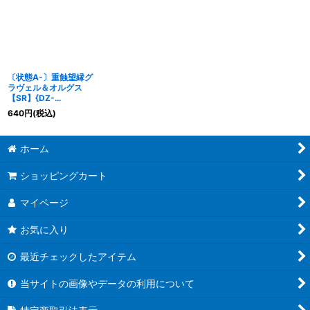
〔状態A-〕重蝕望縁グ
ラヴェル＆オルグス
【SR】{DZ-
SS16/SR56}《ブラント
640
円
(税込)
ゲート/ストイケイア》
ホーム
ショッピングカート
マイページ
お気に入り
最近チェックしたアイテム
当サイトの画像やデータの利用について