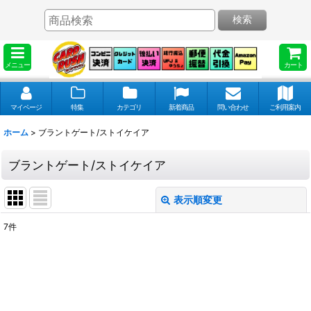
検索
メニュー
カート
マイページ
特集
カテゴリ
新着商品
問い合わせ
ご利用案内
ホーム
>
ブラントゲート/ストイケイア
ブラントゲート/ストイケイア
表示順変更
閉じる
7
件
表示数
:
並び順
: