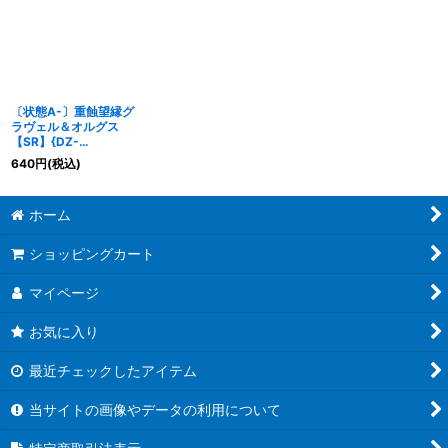
〔状態A-〕重蝕望縁グ
ラヴェル＆オルグス
【SR】{DZ-
SS16/SR56}《ブラント
640
円
(税込)
ゲート/ストイケイア》
ホーム
ショッピングカート
マイページ
お気に入り
最近チェックしたアイテム
当サイトの画像やデータの利用について