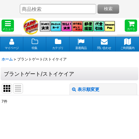
検索
メニュー
カート
マイページ
特集
カテゴリ
新着商品
問い合わせ
ご利用案内
ホーム
>
ブラントゲート/ストイケイア
ブラントゲート/ストイケイア
表示順変更
閉じる
7
件
表示数
:
並び順
: