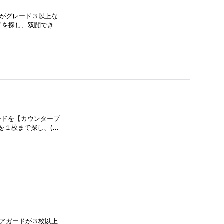
ドがグレード３以上な
ドを探し、双闘でき
ードを【カウンターブ
を１枚まで探し、(…
リアガードが３枚以上