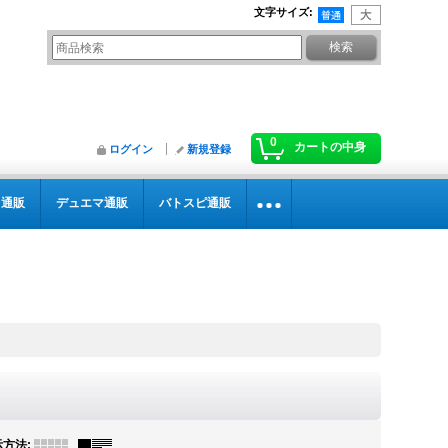
文字サイズ
:
0
カートの中身
ログイン
新規登録
カ通販
デュエマ通販
バトスピ通販
示方法
: