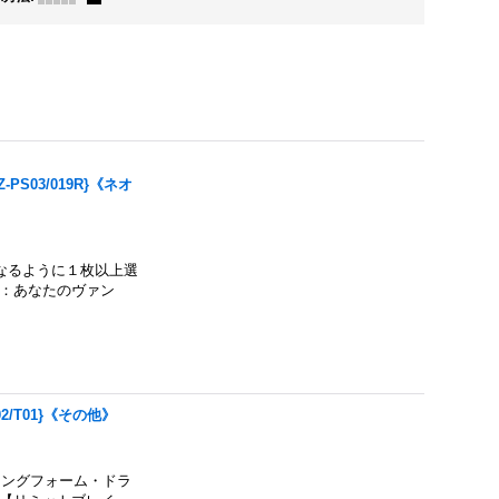
03/019R}《ネオ
なるように１枚以上選
】：あなたのヴァン
/T01}《その他》
ジングフォーム・ドラ