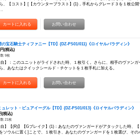
ら、【コスト】[【カウンターブラスト】(1)，手札からグレード３を１枚公開
…
望の宝石騎士ティファニー【TD】{DZ-PS01/011}《ロイヤルパラディン》
0円
(税込)
数 9枚
自】：このユニットがライドされた時、１枚引く。さらに、相手のヴァンガ
ら、あなたはクイックシールド・チケットを１枚手札に加える。
ミュレット・ピュアイーグル【TD】{DZ-PS01/013}《ロイヤルパラディン》
円
(税込)
数 21枚
自】【(R)】【Gブレイク】(1)：あなたのヴァンガードがアタックした時、
をソウルに置く]ことで、１枚引き、あなたのヴァンガードを１枚選び、その