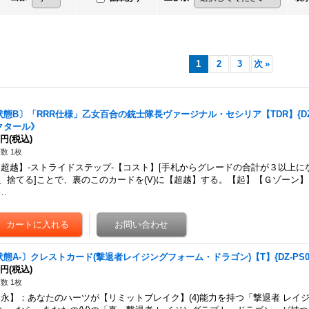
1
2
3
次
»
状態B〕「RRR仕様」乙女百合の銃士隊長ヴァージナル・セシリア【TDR】{DZ-PS
クタール》
0円
(税込)
数 1枚
超越】-ストライドステップ-【コスト】[手札からグレードの合計が３以上に
、捨てる]ことで、裏のこのカードを(V)に【超越】する。【起】【Ｇゾーン
…
状態A-〕クレストカード(撃退者レイジングフォーム・ドラゴン)【T】{DZ-PS02
0円
(税込)
数 1枚
永】：あなたのハーツが【リミットブレイク】(4)能力を持つ「撃退者 レイ