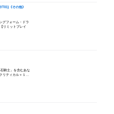
/T01}《その他》
ジングフォーム・ドラ
つ【リミットブレイ
宝石騎士」を含むあな
/クリティカル＋１…