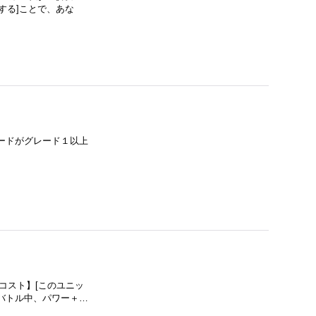
する]ことで、あな
ードがグレード１以上
【コスト】[このユニッ
バトル中、パワー＋…