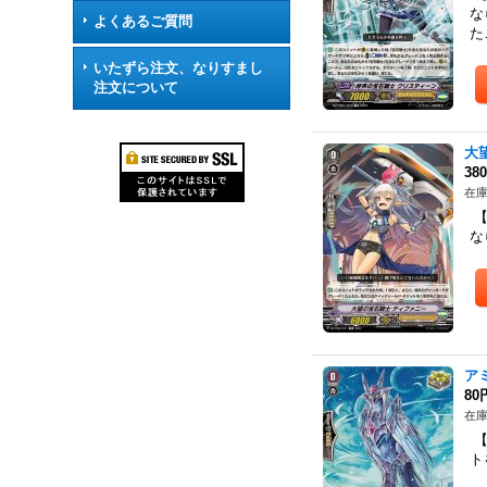
な
よくあるご質問
た
いたずら注文、なりすまし
注文について
大
38
在庫
【
な
ア
80
在庫
【
ト