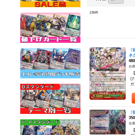
136
件
〔
ネ
48
在庫
【
び
ガ
〔
35
在庫
【