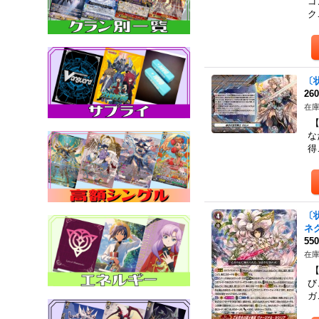
ゴ
ク
〔
26
在庫
【
な
得
〔
ネ
55
在庫
【
び
ガ