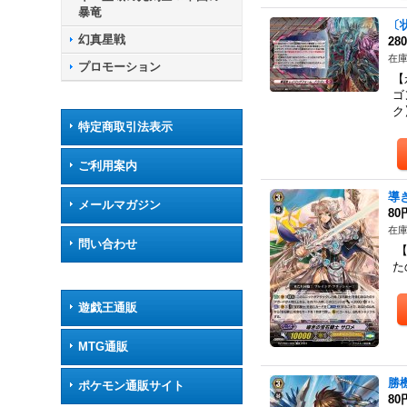
暴竜
〔
幻真星戦
28
在庫
プロモーション
【
ゴ
ク
特定商取引法表示
ご利用案内
導
メールマガジン
80
在庫
問い合わせ
【
た
遊戯王通販
MTG通販
勝
ポケモン通販サイト
80