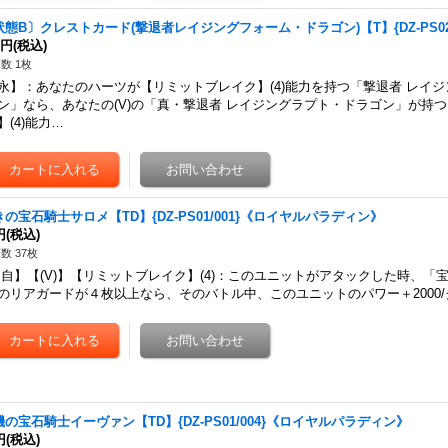
状態B〕クレストカード(撃退者レイジングフォーム・ドラゴン)【T】{DZ-PS02
0円
(税込)
数 1枚
永】：あなたのハーツが【リミットブレイク】(4)能力を持つ「撃退者 レイ
ン」なら、あなたの(V)の「真・撃退者 レイジングラプト・ドラゴン」が持
】(4)能力…
きの宝石騎士サロメ【TD】{DZ-PS01/001}《ロイヤルパラディン》
円
(税込)
数 37枚
自】【(V)】【リミットブレイク】(4)：このユニットがアタックした時、「
のリアガードが４枚以上なら、そのバトル中、このユニットのパワー＋2000
機の宝石騎士イーヴァン【TD】{DZ-PS01/004}《ロイヤルパラディン》
円
(税込)