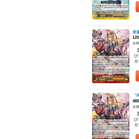
全
12
在庫
【
び
ガ
「
48
在庫
【
び
ガ