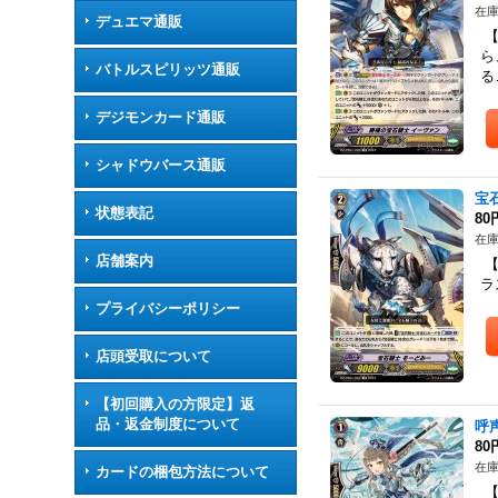
在庫
デュエマ通販
【
ら
バトルスピリッツ通販
る
デジモンカード通販
シャドウバース通販
宝
状態表記
80
在庫
店舗案内
【
ラ
プライバシーポリシー
店頭受取について
【初回購入の方限定】返
品・返金制度について
呼
80
在庫
カードの梱包方法について
【