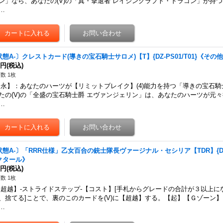
ン」なら、あなたの(V)の「真・撃退者 レイジングラプト・ドラゴン」が持
…
状態A-〕クレストカード(導きの宝石騎士サロメ)【T】{DZ-PS01/T01}《その
0円
(税込)
数 1枚
永】：あなたのハーツが【リミットブレイク】(4)能力を持つ「導きの宝石騎
たの(V)の「全盛の宝石騎士爵 エヴァンジェリン」は、あなたのハーツが元
…
状態A-〕「RRR仕様」乙女百合の銃士隊長ヴァージナル・セシリア【TDR】{DZ-P
クタール》
0円
(税込)
数 1枚
超越】-ストライドステップ-【コスト】[手札からグレードの合計が３以上に
、捨てる]ことで、裏のこのカードを(V)に【超越】する。【起】【Ｇゾーン
…