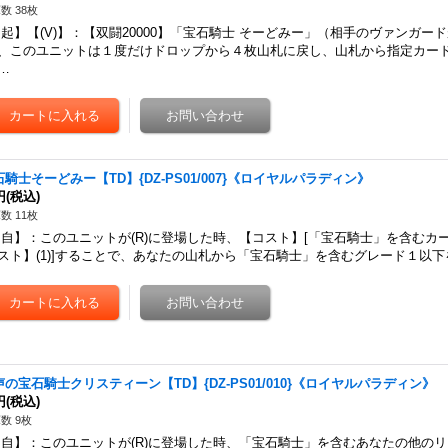
数 38枚
起】【(V)】：【双闘20000】「宝石騎士 そーどみー」（相手のヴァンガー
、このユニットは１度だけドロップから４枚山札に戻し、山札から指定カー
…
石騎士そーどみー【TD】{DZ-PS01/007}《ロイヤルパラディン》
円
(税込)
数 11枚
自】：このユニットが(R)に登場した時、【コスト】[「宝石騎士」を含むカ
スト】(1)]することで、あなたの山札から「宝石騎士」を含むグレード１以下
声の宝石騎士クリスティーン【TD】{DZ-PS01/010}《ロイヤルパラディン》
円
(税込)
数 9枚
自】：このユニットが(R)に登場した時、「宝石騎士」を含むあなたの他の