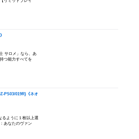
つ【リミットブレイ
他》
士 サロメ」なら、あ
々持つ能力すべてを
S03/019R}《ネオ
なるように１枚以上選
】：あなたのヴァン