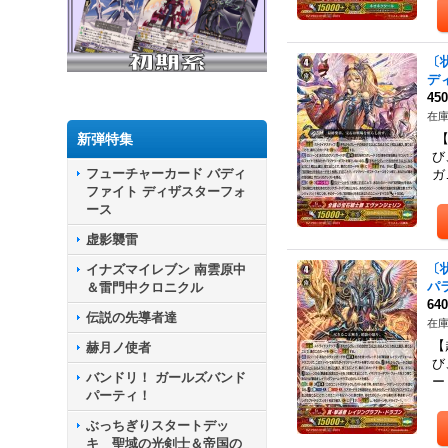
〔
デ
45
在庫
新弾特集
【
び
フューチャーカード バディ
ガ
ファイト ディザスターフォ
ース
虚影襲雷
〔
イナズマイレブン 南雲原中
パ
＆雷門中クロニクル
64
伝説の先導者達
在庫
【
赫月ノ使者
び
バンドリ！ ガールズバンド
ー
パーティ！
ぶっちぎりスタートデッ
キ 聖域の光剣士＆帝国の