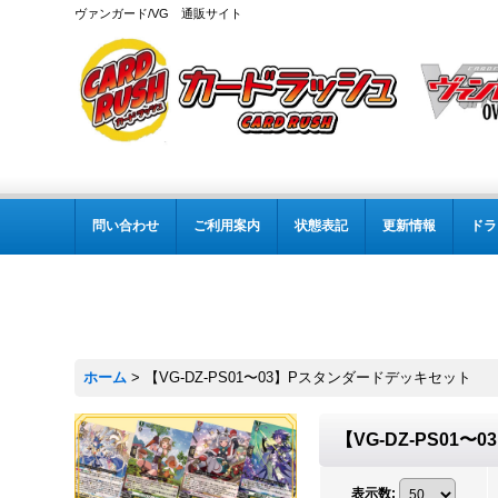
ヴァンガード/VG 通販サイト
問い合わせ
ご利用案内
状態表記
更新情報
ドラ
ホーム
>
【VG-DZ-PS01〜03】Pスタンダードデッキセット
【VG-DZ-PS01
表示数
: