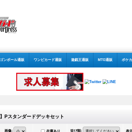
ゴンボール通販
ワンピカード通販
遊戯王通販
MTG通販
ポケ
〜03】Pスタンダードデッキセット
画像
:
並び順
:
在庫あり
表