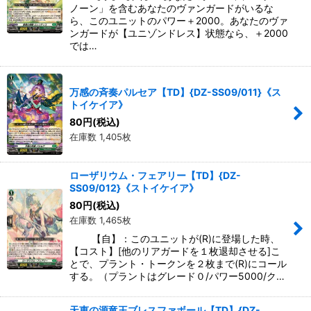
ノーン」を含むあなたのヴァンガードがいるな
ら、このユニットのパワー＋2000。あなたのヴァ
ンガードが【ユニゾンドレス】状態なら、＋2000
では…
万感の斉奏パルセア【TD】{DZ-SS09/011}《ス
トイケイア》
80
円
(税込)
在庫数 1,405枚
ローザリウム・フェアリー【TD】{DZ-
SS09/012}《ストイケイア》
80
円
(税込)
在庫数 1,465枚
【自】：このユニットが(R)に登場した時、
【コスト】[他のリアガードを１枚退却させる]こ
とで、プラント・トークンを２枚まで(R)にコール
する。（プラントはグレード０/パワー5000/ク…
天恵の源竜王ブレスファボール【TD】{DZ-