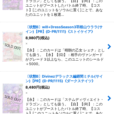
ドラゴン」としても扱う。 【自】【(R)】：この
ユニットがブーストしたバトル終了時、【コス
ト】[このユニットをソウルに置く]ことで、あな
たのユニットを１枚選…
〔状態B〕will+DressSeason3羽根山ウララ(サ
イン)【PR】{D-PR/1111}《ストイケイア》
8,980
円
(税込)
×
【永】：このカードは「晴朗の乙女 レェナ」とし
ても扱う。 【永】【(G)】：相手のヴァンガード
がグレード３以上なら、このユニットのシールド
＋5000。
〔状態B〕Divinezデラックス編廻間ミチル(サイ
ン)【PR】{D-PR/1115}《ダークステイツ》
8,480
円
(税込)
×
【永】：このカードは「ステムディヴィエイト・
ドラゴン」としても扱う。 【自】【(R)】：この
ユニットがブーストしたバトル終了時、【コス
ト】[このユニットをソウルに置く]ことで、あな