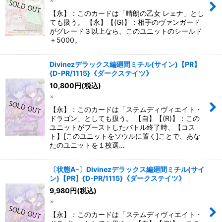
×
【永】：このカードは「晴朗の乙女 レェナ」とし
ても扱う。 【永】【(G)】：相手のヴァンガード
がグレード３以上なら、このユニットのシールド
＋5000。
Divinezデラックス編廻間ミチル(サイン)【PR】
{D-PR/1115}《ダークステイツ》
10,800
円
(税込)
×
【永】：このカードは「ステムディヴィエイト・
ドラゴン」としても扱う。 【自】【(R)】：この
ユニットがブーストしたバトル終了時、【コス
ト】[このユニットをソウルに置く]ことで、あな
たのユニットを１枚選…
〔状態A-〕Divinezデラックス編廻間ミチル(サイ
ン)【PR】{D-PR/1115}《ダークステイツ》
9,980
円
(税込)
×
【永】：このカードは「ステムディヴィエイト・