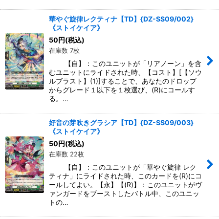
華やぐ旋律レクティナ【TD】{DZ-SS09/002}
《ストイケイア》
50
円
(税込)
在庫数 7枚
【自】：このユニットが「リアノーン」を含
むユニットにライドされた時、【コスト】[【ソウ
ルブラスト】(1)]することで、あなたのドロップ
からグレード１以下を１枚選び、(R)にコールす
る。…
好音の芽吹きグラシア【TD】{DZ-SS09/003}
《ストイケイア》
50
円
(税込)
在庫数 22枚
【自】：このユニットが「華やぐ旋律 レク
ティナ」にライドされた時、このカードを(R)にコ
ールしてよい。【永】【(R)】：このユニットがヴ
ァンガードをブーストしたバトル中、このユニッ
トの…