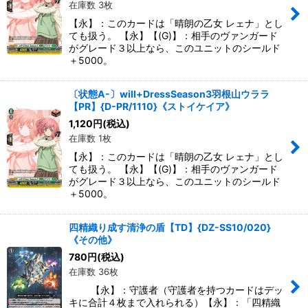
在庫数 3枚
【永】：このカードは「晴朗の乙女 レェナ」とし
ても扱う。 【永】【(G)】：相手のヴァンガード
がグレード３以上なら、このユニットのシールド
＋5000。
〔状態A-〕will+DressSeason3羽根山ウララ
【PR】{D-PR/1110}《ストイケイア》
1,120
円
(税込)
在庫数 1枚
【永】：このカードは「晴朗の乙女 レェナ」とし
ても扱う。 【永】【(G)】：相手のヴァンガード
がグレード３以上なら、このユニットのシールド
＋5000。
四精織り成す清浄の盾【TD】{DZ-SS10/020}
《その他》
780
円
(税込)
在庫数 36枚
【永】：守護者（守護者を持つカードはデッ
キに合計４枚まで入れられる）【永】：「四精織