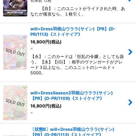
在庫数 12枚
【自】：このユニットがライドされた時、あ
なたが後攻なら、１枚引く。
will+Dress羽根山ウララ(サイン)【PR】{D-
PR/1113}《ストイケイア》
16,800
円
(税込)
×
【永】：このカードは「狂乱の令嬢」としても扱
う。 【永】【(G)】：相手のヴァンガードがグレ
ード３以上なら、このユニットのシールド＋
5000。
will+DressSeason2羽根山ウララ(サイン)
【PR】{D-PR/1109}《ストイケイア》
16,800
円
(税込)
×
〔状態B〕will+Dress羽根山ウララ(サイン)
【PR】{D-PR/1113}《ストイケイア》