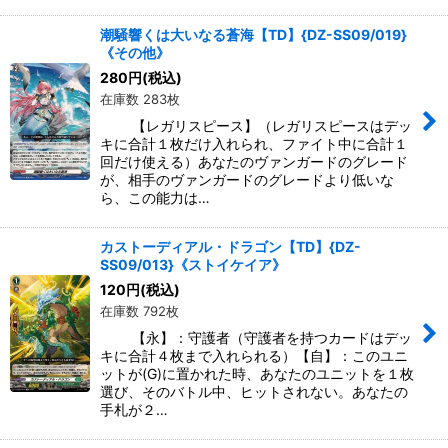
潮騒響くは大いなる蒼海【TD】{DZ-SS09/019}
《その他》
280
円
(税込)
在庫数 283枚
【レガリスピース】（レガリスピースはデッ
キに合計１枚だけ入れられ、ファイト中に合計１
回だけ使える）あなたのヴァンガードのグレード
が、相手のヴァンガードのグレードより低いな
ら、この能力は…
カストーディアル・ドラゴン【TD】{DZ-
SS09/013}《ストイケイア》
120
円
(税込)
在庫数 792枚
【永】：守護者（守護者を持つカードはデッ
キに合計４枚まで入れられる）【自】：このユニ
ットが(G)に置かれた時、あなたのユニットを１枚
選び、そのバトル中、ヒットされない。あなたの
手札が２…