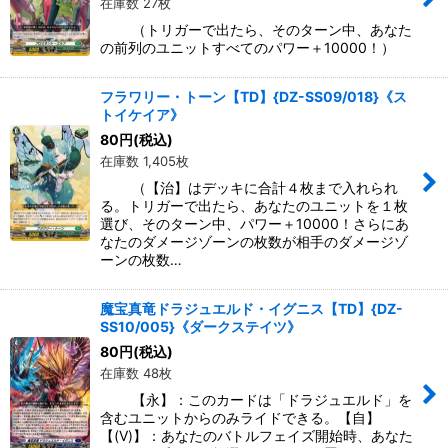
在庫数 27枚
（トリガーで出たら、そのターン中、あなた
の前列のユニットすべてのパワー＋10000！）
フラワリー・トーン【TD】{DZ-SS09/018}《ス
トイケイア》
80
円
(税込)
在庫数 1,405枚
（【治】はデッキに合計４枚まで入れられ
る。トリガーで出たら、あなたのユニットを１枚
選び、そのターン中、パワー＋10000！さらにあ
なたのダメージゾーンの枚数が相手のダメージゾ
ーンの枚数…
魔宝真竜ドラジュエルド・イグニス【TD】{DZ-
SS10/005}《ダークステイツ》
80
円
(税込)
在庫数 48枚
【永】：このカードは「ドラジュエルド」を
含むユニットからのみライドできる。【自】
【(V)】：あなたのバトルフェイズ開始時、あなた