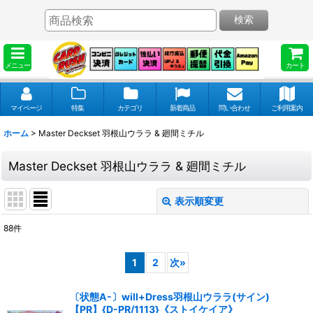
検索
メニュー
カート
マイページ
特集
カテゴリ
新着商品
問い合わせ
ご利用案内
ホーム
>
Master Deckset 羽根山ウララ & 廻間ミチル
Master Deckset 羽根山ウララ & 廻間ミチル
表示順変更
閉じる
88
件
表示数
:
1
2
次
»
並び順
:
〔状態A-〕will+Dress羽根山ウララ(サイン)
【PR】{D-PR/1113}《ストイケイア》