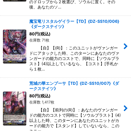
のドロップから２枚選び、ソウルに置く。その
後、あなたのソ…
魔宝竜リスタルゲイラー【TD】{DZ-SS10/006}
《ダークステイツ》
80
円
(税込)
在庫数 71枚
【自】【(R)】：このユニットがヴァンガー
ドにアタックした時、このターンにあなたのヴァ
ンガードの能力のコストで、同時に【ソウルブラ
スト】(4)以上しているなら、【コスト】[手札か
ら１枚…
荒城の華エンプーサ【TD】{DZ-SS10/007}《ダ
ークステイツ》
80
円
(税込)
在庫数 1,417枚
【自】【前列の(R)】：あなたのヴァンガー
ドの能力のコストで同時に【ソウルブラスト】(4)
以上した時、このターンにあなたのユニットがカ
ードの能力で【スタンド】していないなら、この
ユニッ…