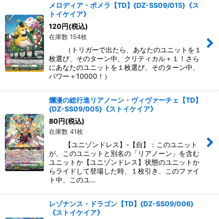
メロディア・ポメラ【TD】{DZ-SS09/015}《ス
トイケイア》
120
円
(税込)
在庫数 154枚
（トリガーで出たら、あなたのユニットを１
枚選び、そのターン中、クリティカル＋１！さら
にあなたのユニットを１枚選び、そのターン中、
パワー＋10000！）
爛漫の総行進リアノーン・ヴィヴァーチェ【TD】
{DZ-SS09/005}《ストイケイア》
80
円
(税込)
在庫数 41枚
【ユニゾンドレス】-【自】：このユニット
が、このユニットと別名の「リアノーン」を含む
ユニットか【ユニゾンドレス】状態のユニットか
らライドして登場した時、１枚引き、このファイ
ト中、このユ…
レゾナンス・ドラゴン【TD】{DZ-SS09/006}
《ストイケイア》