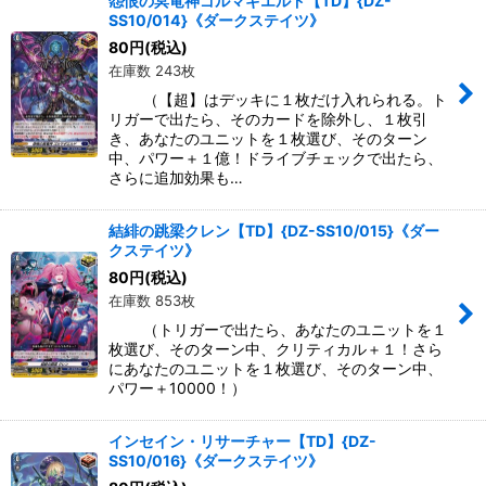
怨恨の冥竜神ゴルマギエルド【TD】{DZ-
SS10/014}《ダークステイツ》
80
円
(税込)
在庫数 243枚
（【超】はデッキに１枚だけ入れられる。ト
リガーで出たら、そのカードを除外し、１枚引
き、あなたのユニットを１枚選び、そのターン
中、パワー＋１億！ドライブチェックで出たら、
さらに追加効果も…
結緋の跳梁クレン【TD】{DZ-SS10/015}《ダー
クステイツ》
80
円
(税込)
在庫数 853枚
（トリガーで出たら、あなたのユニットを１
枚選び、そのターン中、クリティカル＋１！さら
にあなたのユニットを１枚選び、そのターン中、
パワー＋10000！）
インセイン・リサーチャー【TD】{DZ-
SS10/016}《ダークステイツ》