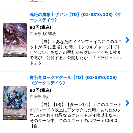
魂絶の魔槍士ザガン【TD】{DZ-SS10/008}《ダ
ークステイツ》
80
円
(税込)
在庫数 1,069枚
【自】：あなたのメインフェイズにこのユニ
ットが(R)に登場した時、【ソウルチャージ】(1)
してよい。あなたの手札からグレード４を１枚ま
で選び、公開する。公開したか、「ドラジュエル
ド」を…
魔石竜ロックアグール【TD】{DZ-SS10/009}
《ダークステイツ》
80
円
(税込)
在庫数 3枚
【自】【(R)】【ターン1回】：このユニット
がグレード３以上にアタックした時、あなたのソ
ウルにそれぞれ異なるグレードが４枚以上なら、
そのターン中、このユニットのパワー＋10000。
【自…