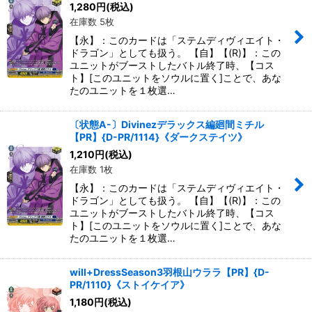
1,280
円
(税込)
在庫数 5枚
【永】：このカードは「ステムディヴィエイト・
ドラゴン」としても扱う。 【自】【(R)】：この
ユニットがブーストしたバトル終了時、【コス
ト】[このユニットをソウルに置く]ことで、あな
たのユニットを１枚選…
〔状態A-〕Divinezデラックス編廻間ミチル
【PR】{D-PR/1114}《ダークステイツ》
1,210
円
(税込)
在庫数 1枚
【永】：このカードは「ステムディヴィエイト・
ドラゴン」としても扱う。 【自】【(R)】：この
ユニットがブーストしたバトル終了時、【コス
ト】[このユニットをソウルに置く]ことで、あな
たのユニットを１枚選…
will+DressSeason3羽根山ウララ【PR】{D-
PR/1110}《ストイケイア》
1,180
円
(税込)