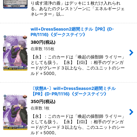
り成す清浄の盾」はデッキに１枚だけ入れられ
る。あなたのクレストゾーンに「エネルギージェ
ネレーター」以…
will+DressSeason2廻間ミチル【PR】{D-
PR/1116}《ダークステイツ》
380
円
(税込)
在庫数 155枚
【永】：このカードは「喚起の操獣師 ライリー」
としても扱う。 【永】【(G)】：相手のヴァンガ
ードがグレード３以上なら、このユニットのシー
ルド＋5000。
〔状態A-〕will+DressSeason2廻間ミチル
【PR】{D-PR/1116}《ダークステイツ》
350
円
(税込)
在庫数 1枚
【永】：このカードは「喚起の操獣師 ライリー」
としても扱う。 【永】【(G)】：相手のヴァンガ
ードがグレード３以上なら、このユニットのシー
ルド＋5000。