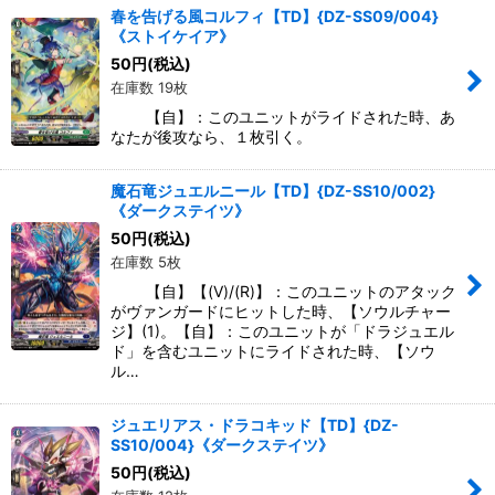
春を告げる風コルフィ【TD】{DZ-SS09/004}
《ストイケイア》
50
円
(税込)
在庫数 19枚
【自】：このユニットがライドされた時、あ
なたが後攻なら、１枚引く。
魔石竜ジュエルニール【TD】{DZ-SS10/002}
《ダークステイツ》
50
円
(税込)
在庫数 5枚
【自】【(V)/(R)】：このユニットのアタック
がヴァンガードにヒットした時、【ソウルチャー
ジ】(1)。【自】：このユニットが「ドラジュエル
ド」を含むユニットにライドされた時、【ソウ
ル…
ジュエリアス・ドラコキッド【TD】{DZ-
SS10/004}《ダークステイツ》
50
円
(税込)