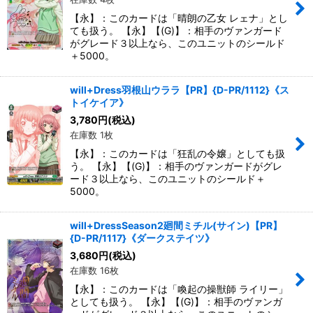
【永】：このカードは「晴朗の乙女 レェナ」とし
ても扱う。 【永】【(G)】：相手のヴァンガード
がグレード３以上なら、このユニットのシールド
＋5000。
will+Dress羽根山ウララ【PR】{D-PR/1112}《ス
トイケイア》
3,780
円
(税込)
在庫数 1枚
【永】：このカードは「狂乱の令嬢」としても扱
う。 【永】【(G)】：相手のヴァンガードがグレ
ード３以上なら、このユニットのシールド＋
5000。
will+DressSeason2廻間ミチル(サイン)【PR】
{D-PR/1117}《ダークステイツ》
3,680
円
(税込)
在庫数 16枚
【永】：このカードは「喚起の操獣師 ライリー」
としても扱う。 【永】【(G)】：相手のヴァンガ