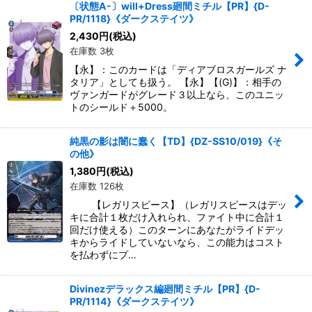
〔状態A-〕will+Dress廻間ミチル【PR】{D-
PR/1118}《ダークステイツ》
2,430
円
(税込)
在庫数 3枚
【永】：このカードは「ディアブロスガールズ ナ
タリア」としても扱う。 【永】【(G)】：相手の
ヴァンガードがグレード３以上なら、このユニッ
トのシールド＋5000。
純黒の影は闇に蠢く【TD】{DZ-SS10/019}《そ
の他》
1,380
円
(税込)
在庫数 126枚
【レガリスピース】（レガリスピースはデッ
キに合計１枚だけ入れられ、ファイト中に合計１
回だけ使える）このターンにあなたがライドデッ
キからライドしていないなら、この能力はコスト
を払わずにプ…
Divinezデラックス編廻間ミチル【PR】{D-
PR/1114}《ダークステイツ》