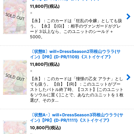
11,800
円
(税込)
×
【永】：このカードは「狂乱の令嬢」としても扱
う。 【永】【(G)】：相手のヴァンガードがグレ
ード３以上なら、このユニットのシールド＋
5000。
〔状態B〕will+DressSeason2羽根山ウララ(サ
イン)【PR】{D-PR/1109}《ストイケイア》
11,800
円
(税込)
×
【永】：このカードは「憧憬の乙女 アラナ」とし
ても扱う。 【自】【(R)】：このユニットがブー
ストしたバトル終了時、【コスト】[このユニット
をソウルに置く]ことで、あなたのユニットを１枚
選び、そのタ…
〔状態A-〕will+DressSeason3羽根山ウララ(サ
イン)【PR】{D-PR/1111}《ストイケイア》
10,800
円
(税込)