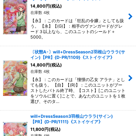
絞り込む
14,800
円
(税込)
在庫数 4枚
【永】：このカードは「狂乱の令嬢」としても扱
う。 【永】【(G)】：相手のヴァンガードがグレ
ード３以上なら、このユニットのシールド＋
5000。
〔状態A-〕will+DressSeason2羽根山ウララ(サ
イン)【PR】{D-PR/1109}《ストイケイア》
14,800
円
(税込)
在庫数 4枚
【永】：このカードは「憧憬の乙女 アラナ」とし
ても扱う。 【自】【(R)】：このユニットがブー
ストしたバトル終了時、【コスト】[このユニット
をソウルに置く]ことで、あなたのユニットを１枚
選び、そのタ…
will+DressSeason3羽根山ウララ(サイン)
【PR】{D-PR/1111}《ストイケイア》
11,800
円
(税込)
在庫数 4枚