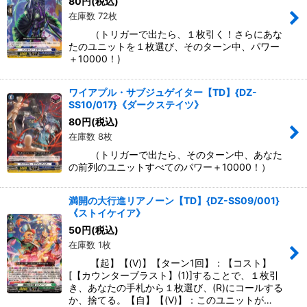
80
円
(税込)
在庫数 72枚
（トリガーで出たら、１枚引く！さらにあな
たのユニットを１枚選び、そのターン中、パワー
＋10000！)
ワイアプル・サブジュゲイター【TD】{DZ-
SS10/017}《ダークステイツ》
80
円
(税込)
在庫数 8枚
（トリガーで出たら、そのターン中、あなた
の前列のユニットすべてのパワー＋10000！）
満開の大行進リアノーン【TD】{DZ-SS09/001}
《ストイケイア》
50
円
(税込)
在庫数 1枚
【起】【(V)】【ターン1回】：【コスト】
[【カウンターブラスト】(1)]することで、１枚引
き、あなたの手札から１枚選び、(R)にコールする
か、捨てる。【自】【(V)】：このユニットが…