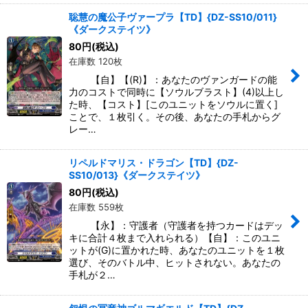
聡慧の魔公子ヴァープラ【TD】{DZ-SS10/011}
《ダークステイツ》
80
円
(税込)
在庫数 120枚
【自】【(R)】：あなたのヴァンガードの能
力のコストで同時に【ソウルブラスト】(4)以上し
た時、【コスト】[このユニットをソウルに置く]
ことで、１枚引く。その後、あなたの手札からグ
レー…
リペルドマリス・ドラゴン【TD】{DZ-
SS10/013}《ダークステイツ》
80
円
(税込)
在庫数 559枚
【永】：守護者（守護者を持つカードはデッ
キに合計４枚まで入れられる）【自】：このユニ
ットが(G)に置かれた時、あなたのユニットを１枚
選び、そのバトル中、ヒットされない。あなたの
手札が２…