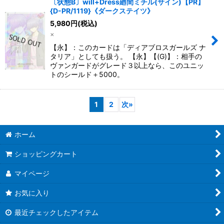
〔状態B〕will+Dress廻間ミチル(サイン)【PR】
{D-PR/1119}《ダークステイツ》
5,980
円
(税込)
×
【永】：このカードは「ディアブロスガールズ ナ
タリア」としても扱う。 【永】【(G)】：相手の
ヴァンガードがグレード３以上なら、このユニッ
トのシールド＋5000。
1
2
次
»
ホーム
ショッピングカート
マイページ
お気に入り
最近チェックしたアイテム