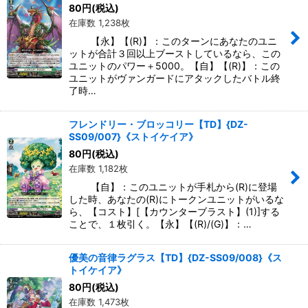
80
円
(税込)
在庫数 1,238枚
【永】【(R)】：このターンにあなたのユニ
ットが合計３回以上ブーストしているなら、この
ユニットのパワー＋5000。【自】【(R)】：この
ユニットがヴァンガードにアタックしたバトル終
了時…
フレンドリー・ブロッコリー【TD】{DZ-
SS09/007}《ストイケイア》
80
円
(税込)
在庫数 1,182枚
【自】：このユニットが手札から(R)に登場
した時、あなたの(R)にトークンユニットがいるな
ら、【コスト】[【カウンターブラスト】(1)]する
ことで、１枚引く。【永】【(R)/(G)】：…
優美の音律ラグラス【TD】{DZ-SS09/008}《ス
トイケイア》
80
円
(税込)
在庫数 1,473枚