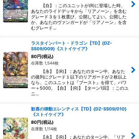
【自】：このユニットが(R)に登場した時、
あなたのライドデッキから「リアノーン」を含む
グレード３を１枚選び、公開してよい。公開した
か、あなたのヴァンガードが「リアノーン」を含
むグレード…
ラスタインパート・ドラゴン【TD】{DZ-
SS09/009}《ストイケイア》
80
円
(税込)
在庫数 1,544枚
【永】【(R)】：あなたのターン中、あなた
の後列にグレード１以下のリアガードが２枚以上
なら、このユニットは『ブースト』を得て、パワ
ー＋5000。【自】【(R)】【ターン1回】：このユ
ニ…
歓喜の律動エレンティス【TD】{DZ-SS09/010}
《ストイケイア》
80
円
(税込)
在庫数 1,114枚
【永】【(R)】：あなたのターン中、「リア