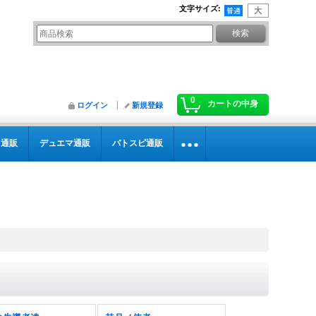
文字サイズ
:
0
カートの中身
ログイン
新規登録
カ通販
デュエマ通販
バトスピ通販