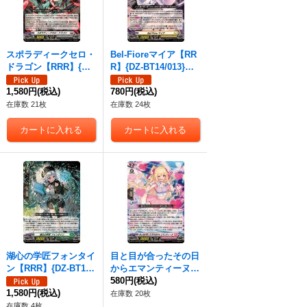
スポラディークセロ・
Bel-Fioreマイア【RR
ドラゴン【RRR】{DZ-
R】{DZ-BT14/013}
BT14/011}《ブラント
《ケテルサンクチュア
ゲート》
1,580円
(税込)
リ》
780円
(税込)
在庫数 21枚
在庫数 24枚
湖心の学匠フォンタイ
目と目が合ったその日
ン【RRR】{DZ-BT14/
からエマンティーヌ
018}《ストイケイア》
【RRR】{DZ-BT14/02
580円
(税込)
1,580円
(税込)
0}《リリカルモナステ
在庫数 20枚
リオ》
在庫数 4枚