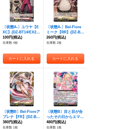
〔状態A-〕ユウヤ【E
〔状態A-〕Bel-Fiore
XC】{DZ-BT14/EX24}
ミーク【RR】{DZ-BT
《ドラゴンエンパイ
100円
(税込)
14/034}《ケテルサン
260円
(税込)
ア》
クチュアリ》
在庫数 4枚
在庫数 2枚
〔状態B〕Bel-Fioreア
〔状態B〕目と目が合
プレナ【FR】{DZ-BT
ったその日からエマン
14/FR32}《ケテルサ
380円
(税込)
ティーヌ【RRR】{DZ-
480円
(税込)
ンクチュアリ》
BT14/020}《リリカル
在庫数 1枚
在庫数 1枚