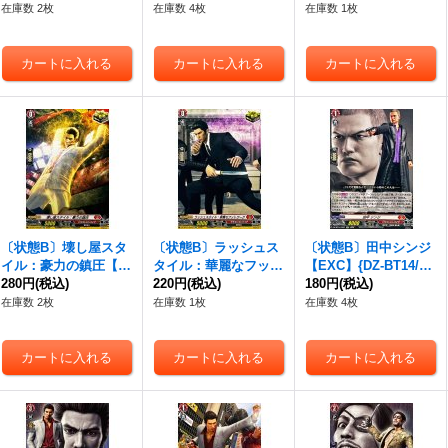
パイア》
クステイツ》
イケイア》
在庫数 2枚
在庫数 4枚
在庫数 1枚
〔状態B〕壊し屋スタ
〔状態B〕ラッシュス
〔状態B〕田中シンジ
イル：豪力の鎮圧【E
タイル：華麗なフット
【EXC】{DZ-BT14/E
XC】{DZ-BT14/EX39}
280円
(税込)
ワーク【EXC】{DZ-B
220円
(税込)
X21}《ドラゴンエン
180円
(税込)
《ドラゴンエンパイ
T14/EX40}《ドラゴン
パイア》
在庫数 2枚
在庫数 1枚
在庫数 4枚
ア》
エンパイア》