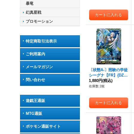
暴竜
幻真星戦
プロモーション
特定商取引法表示
ご利用案内
メールマガジン
〔状態A-〕照験の学徒
シーグナ【FR】{DZ-B
問い合わせ
T14/FR38}《ストイケ
1,880円
(税込)
イア》
在庫数 2枚
遊戯王通販
MTG通販
ポケモン通販サイト