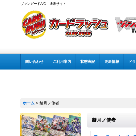
ヴァンガード/VG 通販サイト
問い合わせ
ご利用案内
状態表記
更新情報
ドラ
ホーム
>
赫月ノ使者
赫月ノ使者