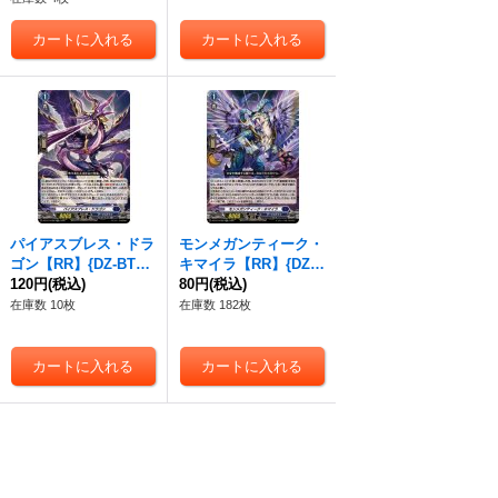
パイアスブレス・ドラ
モンメガンティーク・
ゴン【RR】{DZ-BT14/
キマイラ【RR】{DZ-B
028}《ダークステイ
120円
(税込)
T14/029}《ダークステ
80円
(税込)
ツ》
イツ》
在庫数 10枚
在庫数 182枚