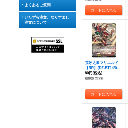
よくあるご質問
いたずら注文、なりすまし
注文について
荒牙之衆マリエルド
【RR】{DZ-BT14/022}
《ドラゴンエンパイ
80円
(税込)
ア》
在庫数 229枚