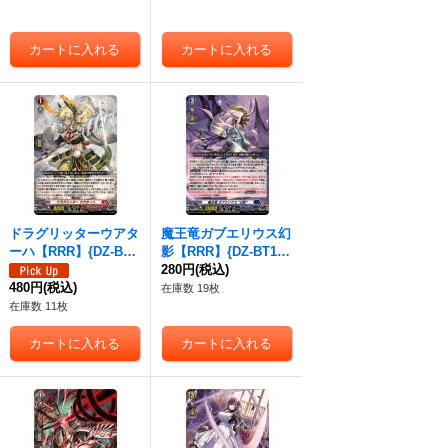
モナステリオ》
ドラグリッターウアタ
魔王竜ガブエリウス幻
ーハ【RRR】{DZ-BT1
影【RRR】{DZ-BT14/
4/004}《ドラゴンエン
005}《ダークステイ
280円
(税込)
パイア》
480円
(税込)
ツ》
在庫数 19枚
在庫数 11枚