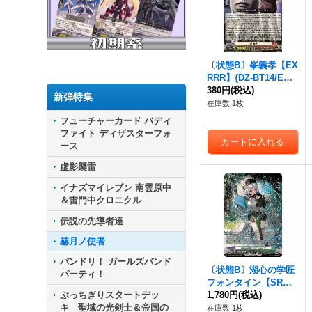
〔状態B〕峯義孝【EX
RRR】{DZ-BT14/EX0
7}《ドラゴンエンパイ
380円
(税込)
新弾特集
ア》
在庫数 1枚
フューチャーカード バディ
ファイト ディザスターフォ
ース
虚影襲雷
イナズマイレブン 南雲原中
＆雷門中クロニクル
伝説の先導者達
赫月ノ使者
バンドリ！ ガールズバンド
〔状態B〕湖心の学匠
パーティ！
フォンタイン【SR】
ぶっちぎりスタートデッ
{DZ-BT14/SR34}《ス
1,780円
(税込)
キ 聖域の光剣士＆帝国の
トイケイア》
在庫数 1枚