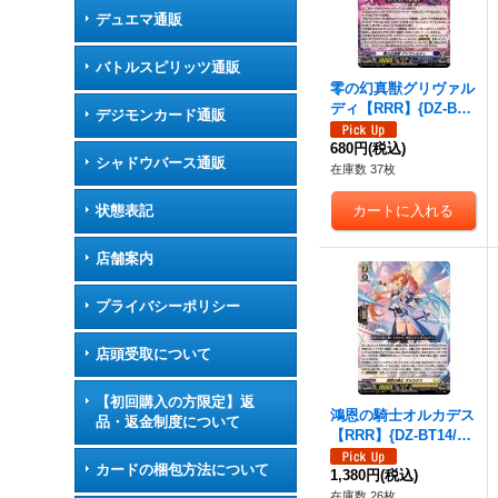
デュエマ通販
バトルスピリッツ通販
零の幻真獣グリヴァル
ディ【RRR】{DZ-BT1
デジモンカード通販
4/007}《ダークステイ
ツ》
680円
(税込)
シャドウバース通販
在庫数 37枚
状態表記
店舗案内
プライバシーポリシー
店頭受取について
【初回購入の方限定】返
鴻恩の騎士オルカデス
品・返金制度について
【RRR】{DZ-BT14/01
4}《ケテルサンクチュ
カードの梱包方法について
アリ》
1,380円
(税込)
在庫数 26枚