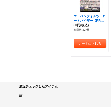
エーベンフォルツ・ロ
ートバイザー【RR】
{DZ-BT14/030}《ブラ
80円
(税込)
ントゲート》
在庫数 227枚
最近チェックしたアイテム
0件