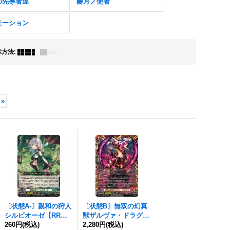
の先導者達
赫月ノ使者
モーション
示方法
:
»
〔状態A-〕親和の狩人
〔状態B〕無双の幻真
シルビオーゼ【RR】
獣ザルヴァ・ドラグニ
{DZ-BT14/039}《スト
260円
(税込)
ア【FFR】{DZ-BT14/
2,280円
(税込)