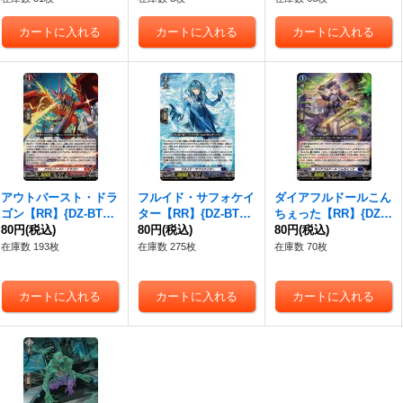
アウトバースト・ドラ
フルイド・サフォケイ
ダイアフルドールこん
ゴン【RR】{DZ-BT14/
ター【RR】{DZ-BT14/
ちぇった【RR】{DZ-B
025}《ドラゴンエンパ
80円
(税込)
026}《ダークステイ
80円
(税込)
T14/027}《ダークステ
80円
(税込)
イア》
ツ》
イツ》
在庫数 193枚
在庫数 275枚
在庫数 70枚