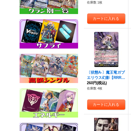
イア》
在庫数 1枚
〔状態A-〕魔王竜ガブ
エリウス幻影【RRR】
{DZ-BT14/005}《ダー
260円
(税込)
クステイツ》
在庫数 4枚