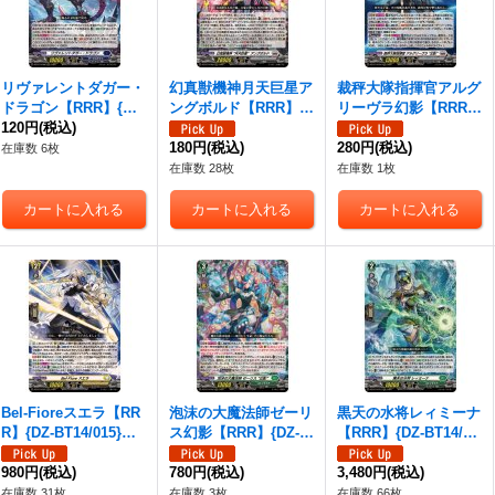
リヴァレントダガー・
幻真獣機神月天巨星ア
裁秤大隊指揮官アルグ
ドラゴン【RRR】{DZ-
ングボルド【RRR】
リーヴラ幻影【RRR】
BT14/008}《ダークス
120円
(税込)
{DZ-BT14/009}《ブラ
{DZ-BT14/010}《ブラ
テイツ》
ントゲート》
180円
(税込)
ントゲート》
280円
(税込)
在庫数 6枚
在庫数 28枚
在庫数 1枚
Bel-Fioreスエラ【RR
泡沫の大魔法師ゼーリ
黒天の水将レィミーナ
R】{DZ-BT14/015}
ス幻影【RRR】{DZ-B
【RRR】{DZ-BT14/01
《ケテルサンクチュア
T14/016}《ストイケイ
7}《ストイケイア》
リ》
980円
(税込)
ア》
780円
(税込)
3,480円
(税込)
在庫数 31枚
在庫数 3枚
在庫数 66枚