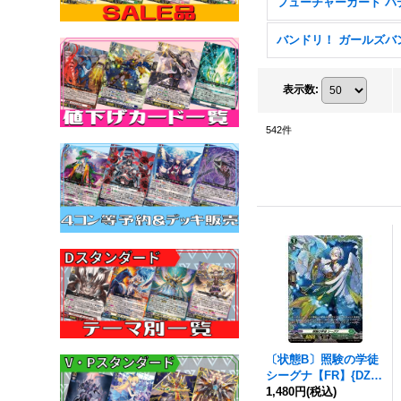
表示数
:
542
件
〔状態B〕照験の学徒
シーグナ【FR】{DZ-B
T14/FR38}《ストイケ
1,480円
(税込)