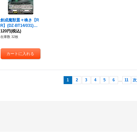
創成魔獣囂々喚き【R
R】{DZ-BT14/031}
《ブラントゲート》
120円
(税込)
在庫数 32枚
1
2
3
4
5
6
...
11
次