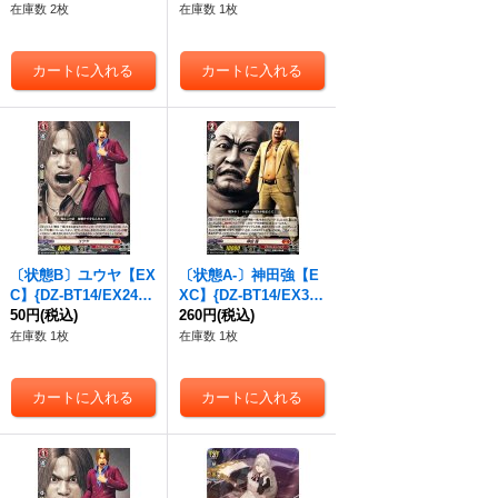
イケイア》
FFR03}《ドラゴンエ
在庫数 2枚
在庫数 1枚
ンパイア》
〔状態B〕ユウヤ【EX
〔状態A-〕神田強【E
C】{DZ-BT14/EX24}
XC】{DZ-BT14/EX33}
《ドラゴンエンパイ
50円
(税込)
《ドラゴンエンパイ
260円
(税込)
ア》
ア》
在庫数 1枚
在庫数 1枚