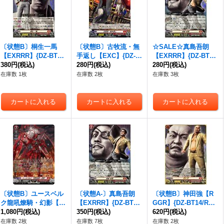
〔状態B〕桐生一馬
〔状態B〕古牧流・無
☆SALE☆真島吾朗
【EXRRR】{DZ-BT1
手返し【EXC】{DZ-B
【EXRRR】{DZ-BT1
4/EX01}《ドラゴンエ
380円
(税込)
T14/EX36}《ドラゴン
280円
(税込)
4/EX04}《ドラゴンエ
280円
(税込)
ンパイア》
エンパイア》
ンパイア》
在庫数 1枚
在庫数 2枚
在庫数 3枚
〔状態B〕ユースベル
〔状態A-〕真島吾朗
〔状態B〕神田強【R
ク龍吼燎騎・幻影【S
【EXRRR】{DZ-BT1
GGR】{DZ-BT14/RG
R】{DZ-BT14/SR01}
1,080円
(税込)
4/EX04}《ドラゴンエ
350円
(税込)
GR27}《ドラゴンエン
620円
(税込)
《ドラゴンエンパイ
ンパイア》
パイア》
在庫数 2枚
在庫数 7枚
在庫数 2枚