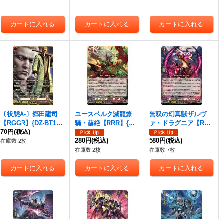
ア》
〔状態A-〕郷田龍司
ユースベルク滅龍燎
無双の幻真獣ザルヴ
【RGGR】{DZ-BT14/
騎・赫絶【RRR】{DZ-
ァ・ドラグニア【RR
RGGR06}《ドラゴン
70円
(税込)
BT14/002}《ドラゴン
R】{DZ-BT14/003}
エンパイア》
エンパイア》
280円
(税込)
《ドラゴンエンパイ
580円
(税込)
在庫数 2枚
ア》
在庫数 2枚
在庫数 7枚