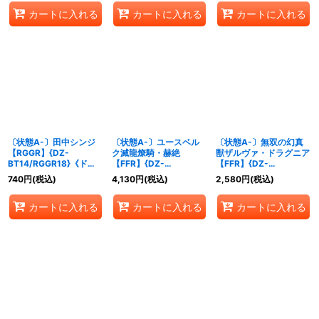
カートに入れる
カートに入れる
カートに入れる
〔状態A-〕田中シンジ
〔状態A-〕ユースベル
〔状態A-〕無双の幻真
【RGGR】{DZ-
ク滅龍燎騎・赫絶
獣ザルヴァ・ドラグニア
BT14/RGGR18}《ドラ
【FFR】{DZ-
【FFR】{DZ-
ゴンエンパイア》
BT14/FFR02}《ドラゴ
BT14/FFR03}《ドラゴ
740
円
(税込)
4,130
円
(税込)
2,580
円
(税込)
ンエンパイア》
ンエンパイア》
カートに入れる
カートに入れる
カートに入れる