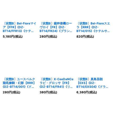
〔状態B〕Bel-Fioreマイ
〔状態B〕裁秤僚機ロー
〔状態B〕Bel-Fioreスエ
ア【FFR】{DZ-
ヴロイ【FR】{DZ-
ラ【RRR】{DZ-
BT14/FFR13}《ケテル
BT14/FR24}《ブラント
BT14/015}《ケテルサン
サンクチュアリ》
ゲート》
クチュアリ》
5,180
円
(税込)
280
円
(税込)
820
円
(税込)
〔状態B〕ユースベルク
〔状態B〕X-CeeDaNCe
〔状態B〕真島吾朗
龍吼燎騎・幻影【RRR】
ラピ・グロッサ【FR】
【EXS】{DZ-
{DZ-BT14/001}《ドラ
{DZ-BT14/FR41}《リリ
BT14/EXS04}《ドラゴ
ゴンエンパイア》
カルモナステリオ》
ンエンパイア》
280
円
(税込)
380
円
(税込)
6,380
円
(税込)