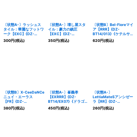
〔状態A-〕ラッシュス
〔状態A-〕壊し屋スタ
〔状態B〕Bel-Fioreマイ
タイル：華麗なフットワ
イル：豪力の鎮圧
ア【RRR】{DZ-
ーク【EXC】{DZ-
【EXC】{DZ-
BT14/013}《ケテルサン
BT14/EX40}《ドラゴン
BT14/EX39}《ドラゴン
クチュアリ》
300
円
(税込)
350
円
(税込)
620
円
(税込)
エンパイア》
エンパイア》
〔状態B〕X-CeeDaNCe
〔状態A-〕峯義孝
〔状態A-〕
ニュイ・エーラス
【EXRRR】{DZ-
LettiaMateSアンシゼー
【FR】{DZ-
BT14/EX07}《ドラゴン
ラ【RR】{DZ-
BT14/FR45}《リリカル
エンパイア》
BT14/045}《リリカル
380
円
(税込)
450
円
(税込)
260
円
(税込)
モナステリオ》
モナステリオ》