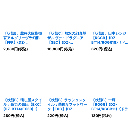
〔状態B〕裁秤大隊指揮
〔状態C〕無双の幻真獣
〔状態B〕田中シンジ
官アルグリーヴラ幻影
ザルヴァ・ドラグニア
【RGGR】{DZ-
【FFR】{DZ-
【SEC】{DZ-
BT14/RGGR18}《ドラ
BT14/FFR10}《ブラン
BT14/SEC02}《ドラゴ
ゴンエンパイア》
2,080
円
(税込)
16,800
円
(税込)
620
円
(税込)
トゲート》
ンエンパイア》
〔状態B〕壊し屋スタイ
〔状態B〕ラッシュスタ
〔状態B〕一輝
ル：豪力の鎮圧【EXC】
イル：華麗なフットワー
【RGGR】{DZ-
{DZ-BT14/EX39}《ド
ク【EXC】{DZ-
BT14/RGGR11}《ドラゴ
ラゴンエンパイア》
BT14/EX40}《ドラゴン
ンエンパイア》
280
円
(税込)
220
円
(税込)
180
円
(税込)
エンパイア》