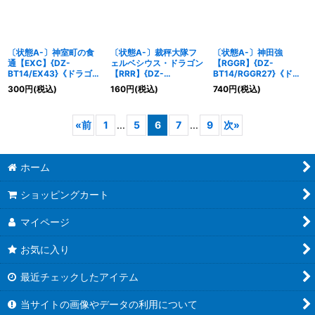
〔状態A-〕神室町の食
〔状態A-〕裁秤大隊フ
〔状態A-〕神田強
通【EXC】{DZ-
ェルベシウス・ドラゴン
【RGGR】{DZ-
BT14/EX43}《ドラゴン
【RRR】{DZ-
BT14/RGGR27}《ドラ
エンパイア》
BT14/012}《ブラントゲ
ゴンエンパイア》
300
円
(税込)
160
円
(税込)
740
円
(税込)
ート》
«
前
1
...
5
6
7
...
9
次
»
ホーム
ショッピングカート
マイページ
お気に入り
最近チェックしたアイテム
当サイトの画像やデータの利用について