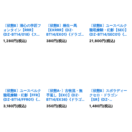
〔状態B〕湖心の学匠フ
〔状態B〕桐生一馬
〔状態B〕ユースベルク
ォンタイン【RRR】
【EXRRR】{DZ-
龍吼燎騎・幻影【SEC】
{DZ-BT14/018}《スト
BT14/EX01}《ドラゴン
{DZ-BT14/SEC01}《ド
イケイア》
エンパイア》
ラゴンエンパイア》
1,280
円
(税込)
380
円
(税込)
21,800
円
(税込)
〔状態B〕ユースベルク
〔状態A-〕古牧流・無
〔状態B〕スポラディー
龍吼燎騎・幻影【FFR】
手返し【EXC】{DZ-
クセロ・ドラゴン
{DZ-BT14/FFR01}《ド
BT14/EX36}《ドラゴン
【SR】{DZ-
ラゴンエンパイア》
エンパイア》
BT14/SR19}《ブラント
3,180
円
(税込)
350
円
(税込)
1,480
円
(税込)
ゲート》