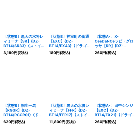
〔状態B〕黒天の水将レ
〔状態B〕神室町の食通
〔状態A-〕X-
ィミーナ【SR】{DZ-
【EXC】{DZ-
CeeDaNCeラピ・グロ
BT14/SR33}《ストイケ
BT14/EX43}《ドラゴン
ッサ【RR】{DZ-
イア》
エンパイア》
BT14/042}《リリカル
3,180
円
(税込)
180
円
(税込)
260
円
(税込)
モナステリオ》
〔状態B〕桐生一馬
〔状態B〕黒天の水将レ
〔状態A-〕田中シンジ
【RGGR】{DZ-
ィミーナ【FFR】{DZ-
【EXC】{DZ-
BT14/RGGR01}《ドラ
BT14/FFR17}《ストイ
BT14/EX21}《ドラゴン
ゴンエンパイア》
ケイア》
エンパイア》
620
円
(税込)
11,800
円
(税込)
260
円
(税込)