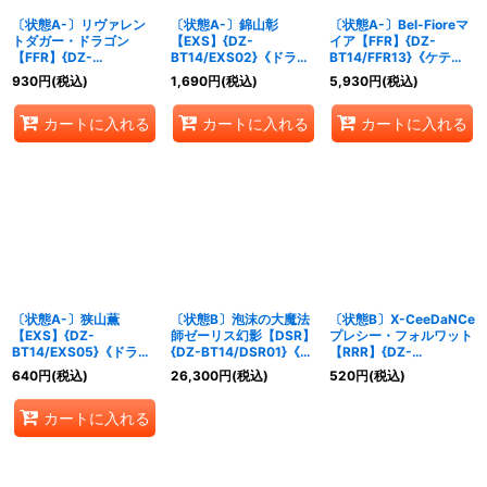
〔状態A-〕リヴァレン
〔状態A-〕錦山彰
〔状態A-〕Bel-Fioreマ
トダガー・ドラゴン
【EXS】{DZ-
イア【FFR】{DZ-
【FFR】{DZ-
BT14/EXS02}《ドラゴ
BT14/FFR13}《ケテル
BT14/FFR08}《ダーク
ンエンパイア》
サンクチュアリ》
930
円
(税込)
1,690
円
(税込)
5,930
円
(税込)
ステイツ》
カートに入れる
カートに入れる
カートに入れる
〔状態A-〕狭山薫
〔状態B〕泡沫の大魔法
〔状態B〕X-CeeDaNCe
【EXS】{DZ-
師ゼーリス幻影【DSR】
プレシー・フォルワット
BT14/EXS05}《ドラゴ
{DZ-BT14/DSR01}《ス
【RRR】{DZ-
ンエンパイア》
トイケイア》
BT14/021}《リリカルモ
640
円
(税込)
26,300
円
(税込)
520
円
(税込)
ナステリオ》
カートに入れる