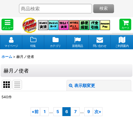
検索
メニュー
カート
マイページ
特集
カテゴリ
新着商品
問い合わせ
ご利用案内
ホーム
>
赫月ノ使者
赫月ノ使者
表示順変更
閉じる
540
件
表示数
:
«
前
1
...
5
6
7
...
9
次
»
並び順
: