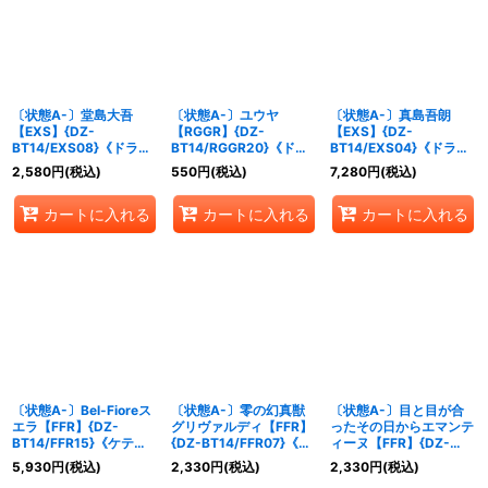
絞り込む
〔状態A-〕堂島大吾
〔状態A-〕ユウヤ
〔状態A-〕真島吾朗
【EXS】{DZ-
【RGGR】{DZ-
【EXS】{DZ-
BT14/EXS08}《ドラゴ
BT14/RGGR20}《ドラ
BT14/EXS04}《ドラゴ
ンエンパイア》
ゴンエンパイア》
ンエンパイア》
2,580
円
(税込)
550
円
(税込)
7,280
円
(税込)
カートに入れる
カートに入れる
カートに入れる
〔状態A-〕Bel-Fioreス
〔状態A-〕零の幻真獣
〔状態A-〕目と目が合
エラ【FFR】{DZ-
グリヴァルディ【FFR】
ったその日からエマンテ
BT14/FFR15}《ケテル
{DZ-BT14/FFR07}《ダ
ィーヌ【FFR】{DZ-
サンクチュアリ》
ークステイツ》
BT14/FFR20}《リリカ
5,930
円
(税込)
2,330
円
(税込)
2,330
円
(税込)
ルモナステリオ》