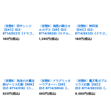
〔状態B〕田中シンジ
〔状態B〕鴻恩の騎士オ
〔状態B〕神田強
【EXC】{DZ-
ルカデス【SR】{DZ-
【EXC】{DZ-
BT14/EX21}《ドラゴン
BT14/SR26}《ケテルサ
BT14/EX33}《ドラゴン
エンパイア》
ンクチュアリ》
エンパイア》
180
円
(税込)
1,280
円
(税込)
180
円
(税込)
〔状態B〕泡沫の大魔法
〔状態B〕ドラグリッタ
〔状態B〕魔王竜ガブエ
師ゼーリス幻影【RRR】
ーウアターハ【SR】
リウス幻影【SEC】
{DZ-BT14/016}《スト
{DZ-BT14/SR04}《ド
{DZ-BT14/SEC03}《ダ
イケイア》
ラゴンエンパイア》
ークステイツ》
620
円
(税込)
480
円
(税込)
9,480
円
(税込)