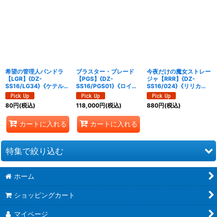
希望の管理人パンドラ
ブラスター・ブレード
今夜だけの魔女ストレー
【LGR】{DZ-
【PGS】{DZ-
ジャ【RRR】{DZ-
SS16/LG34}《ケテルサ
SS16/PGS01}《ロイヤ
SS16/024}《リリカル
ンクチュアリ》
ルパラディン》
モナステリオ》
80
円
(税込)
118,000
円
(税込)
880
円
(税込)
カートに入れる
カートに入れる
特集で絞り込む
ホーム
幻真覚醒
ショッピングカート
フューチャーカード バディファイト ディザスターフォース
マイページ