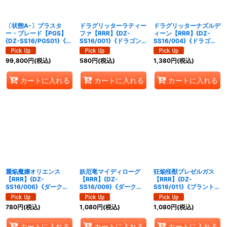
絞り込む
〔状態A-〕ブラスタ
ドラグリッターラティー
ドラグリッターナズルデ
ー・ブレード【PGS】
ファ【RRR】{DZ-
ィーン【RRR】{DZ-
{DZ-SS16/PGS01}《ロ
SS16/001}《ドラゴンエ
SS16/004}《ドラゴン
イヤルパラディン》
ンパイア》
エンパイア》
99,800
円
(税込)
580
円
(税込)
1,380
円
(税込)
カートに入れる
カートに入れる
カートに入れる
麗焔魔嬢オリエンス
妖厄竜マイディローグ
狂焔怪獣ブレゼルガス
【RRR】{DZ-
【RRR】{DZ-
【RRR】{DZ-
SS16/006}《ダークス
SS16/009}《ダークス
SS16/011}《ブラントゲ
テイツ》
テイツ》
ート》
780
円
(税込)
1,080
円
(税込)
1,080
円
(税込)
カートに入れる
カートに入れる
カートに入れる