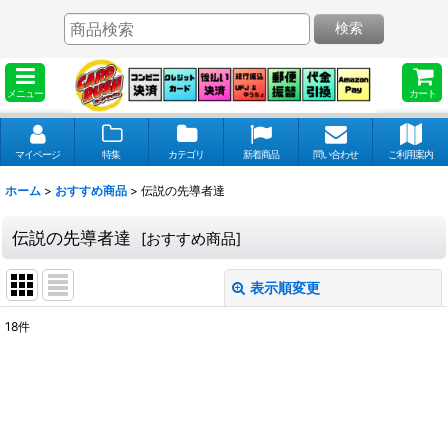
検索
メニュー
カート
マイページ
特集
カテゴリ
新着商品
問い合わせ
ご利用案内
ホーム
>
おすすめ商品
>
伝説の先導者達
伝説の先導者達
[
おすすめ商品
]
表示順変更
閉じる
18
件
表示数
:
並び順
: