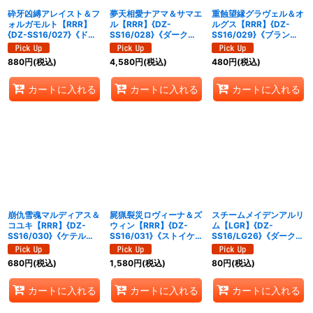
砕牙凶縛アレイスト＆フ
夢天相愛ナアマ＆サマエ
重蝕望縁グラヴェル＆オ
ォルガモルト【RRR】
ル【RRR】{DZ-
ルグス【RRR】{DZ-
{DZ-SS16/027}《ドラ
SS16/028}《ダークス
SS16/029}《ブラント
ゴンエンパイア/ブラン
テイツ/ケテルサンクチ
ゲート/ストイケイア》
トゲート》
ュアリ》
880
円
(税込)
4,580
円
(税込)
480
円
(税込)
カートに入れる
カートに入れる
カートに入れる
崩仇雪魂マルディアス＆
屍猟裂災ロヴィーナ＆ズ
スチームメイデンアルリ
コユキ【RRR】{DZ-
ウィン【RRR】{DZ-
ム【LGR】{DZ-
SS16/030}《ケテルサ
SS16/031}《ストイケイ
SS16/LG26}《ダークス
ンクチュアリ/ドラゴン
ア/ダークステイツ》
テイツ》
エンパイア》
680
円
(税込)
1,580
円
(税込)
80
円
(税込)
カートに入れる
カートに入れる
カートに入れる