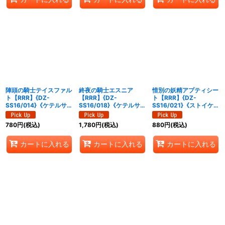
陣頭の騎士テイスファル
終夜の騎士エスニア
惜別の妖精アプティシー
ト【RRR】{DZ-
【RRR】{DZ-
ト【RRR】{DZ-
SS16/014}《ケテルサン
SS16/018}《ケテルサン
SS16/021}《ストイケイ
クチュアリ》
クチュアリ》
ア》
780
円
(税込)
1,780
円
(税込)
880
円
(税込)
カートに入れる
カートに入れる
カートに入れる