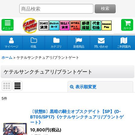
検索
メニュー
カート
マイページ
特集
カテゴリ
新着商品
問い合わせ
ご利用案内
ホーム
>
ケテルサンクチュアリ/ブラントゲート
ケテルサンクチュアリ/ブラントゲート
表示順変更
閉じる
5
件
表示数
:
〔状態B〕黒暗の騎士オブスクデイト【SP】{D-
BT05/SP17}《ケテルサンクチュアリ/ブラントゲ
並び順
:
ート》
10,800
円
(税込)