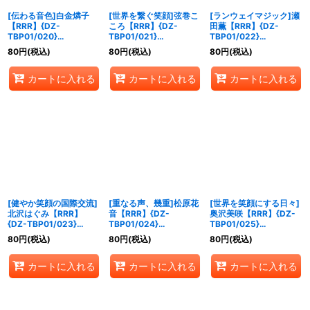
[伝わる音色]白金燐子
[世界を繋ぐ笑顔]弦巻こ
[ランウェイマジック]瀬
【RRR】{DZ-
ころ【RRR】{DZ-
田薫【RRR】{DZ-
TBP01/020}
TBP01/021}
TBP01/022}
《BanGDream!》
《BanGDream!》
《BanGDream!》
80
円
(税込)
80
円
(税込)
80
円
(税込)
カートに入れる
カートに入れる
カートに入れる
[健やか笑顔の国際交流]
[重なる声、幾重]松原花
[世界を笑顔にする日々]
北沢はぐみ【RRR】
音【RRR】{DZ-
奥沢美咲【RRR】{DZ-
{DZ-TBP01/023}
TBP01/024}
TBP01/025}
《BanGDream!》
《BanGDream!》
《BanGDream!》
80
円
(税込)
80
円
(税込)
80
円
(税込)
カートに入れる
カートに入れる
カートに入れる