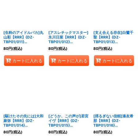
絞り込む
[生粋のアイドルバカ]丸
[アスレチックマスター]
[支え合える存在]白鷺千
山彩【RRR】{DZ-
氷川日菜【RRR】{DZ-
聖【RRR】{DZ-
TBP01/011}
TBP01/012}
TBP01/013}
《BanGDream!》
《BanGDream!》
《BanGDream!》
80
円
(税込)
80
円
(税込)
80
円
(税込)
カートに入れる
カートに入れる
カートに入れる
[駆けたその先には]大和
[どうか、この声が]若宮
[揺るぎない信頼]湊友希
麻弥【RRR】{DZ-
イヴ【RRR】{DZ-
那【RRR】{DZ-
TBP01/014}
TBP01/015}
TBP01/016}
《BanGDream!》
《BanGDream!》
《BanGDream!》
80
円
(税込)
80
円
(税込)
80
円
(税込)