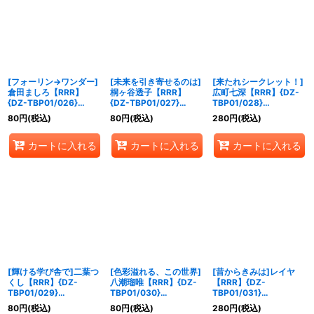
[フォーリン→ワンダー]
[未来を引き寄せるのは]
[来たれシークレット！]
倉田ましろ【RRR】
桐ヶ谷透子【RRR】
広町七深【RRR】{DZ-
{DZ-TBP01/026}
{DZ-TBP01/027}
TBP01/028}
《BanGDream!》
《BanGDream!》
《BanGDream!》
80
円
(税込)
80
円
(税込)
280
円
(税込)
カートに入れる
カートに入れる
カートに入れる
[輝ける学び舎で]二葉つ
[色彩溢れる、この世界]
[昔からきみは]レイヤ
くし【RRR】{DZ-
八潮瑠唯【RRR】{DZ-
【RRR】{DZ-
TBP01/029}
TBP01/030}
TBP01/031}
《BanGDream!》
《BanGDream!》
《BanGDream!》
80
円
(税込)
80
円
(税込)
280
円
(税込)