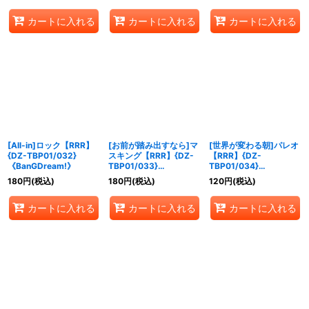
カートに入れる
カートに入れる
カートに入れる
[All-in]ロック【RRR】
[お前が踏み出すなら]マ
[世界が変わる朝]パレオ
{DZ-TBP01/032}
スキング【RRR】{DZ-
【RRR】{DZ-
《BanGDream!》
TBP01/033}
TBP01/034}
《BanGDream!》
《BanGDream!》
180
円
(税込)
180
円
(税込)
120
円
(税込)
カートに入れる
カートに入れる
カートに入れる