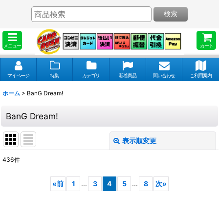
検索
メニュー
カート
マイページ
特集
カテゴリ
新着商品
問い合わせ
ご利用案内
ホーム
>
BanG Dream!
BanG Dream!
表示順変更
閉じる
436
件
表示数
:
«
前
1
...
3
4
5
...
8
次
»
並び順
: