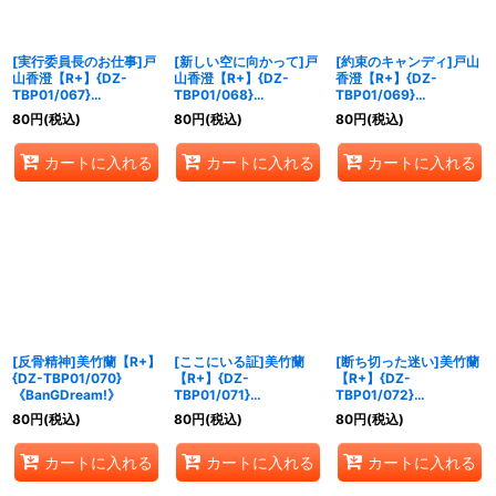
[実行委員長のお仕事]戸
[新しい空に向かって]戸
[約束のキャンディ]戸山
山香澄【R+】{DZ-
山香澄【R+】{DZ-
香澄【R+】{DZ-
TBP01/067}
TBP01/068}
TBP01/069}
《BanGDream!》
《BanGDream!》
《BanGDream!》
80
円
(税込)
80
円
(税込)
80
円
(税込)
カートに入れる
カートに入れる
カートに入れる
[反骨精神]美竹蘭【R+】
[ここにいる証]美竹蘭
[断ち切った迷い]美竹蘭
{DZ-TBP01/070}
【R+】{DZ-
【R+】{DZ-
《BanGDream!》
TBP01/071}
TBP01/072}
《BanGDream!》
《BanGDream!》
80
円
(税込)
80
円
(税込)
80
円
(税込)
カートに入れる
カートに入れる
カートに入れる