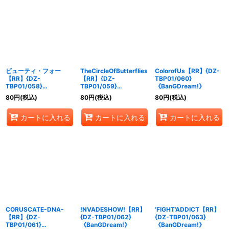
ビューティ・フォー
TheCircleOfButterflies
ColorofUs【RR】{DZ-
【RR】{DZ-
【RR】{DZ-
TBP01/060}
TBP01/058}
TBP01/059}
《BanGDream!》
《BanGDream!》
《BanGDream!》
80
円
(税込)
80
円
(税込)
80
円
(税込)
カートに入れる
カートに入れる
カートに入れる
CORUSCATE-DNA-
!NVADESHOW!【RR】
‘FIGHT’ADDICT【RR】
【RR】{DZ-
{DZ-TBP01/062}
{DZ-TBP01/063}
TBP01/061}
《BanGDream!》
《BanGDream!》