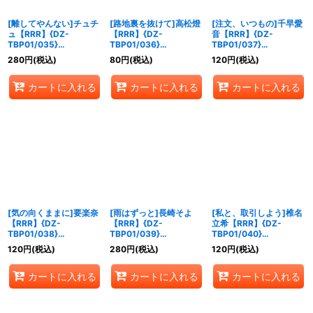
[離してやんない]チュチ
[路地裏を抜けて]高松燈
[注文、いつもの]千早愛
ュ【RRR】{DZ-
【RRR】{DZ-
音【RRR】{DZ-
TBP01/035}
TBP01/036}
TBP01/037}
《BanGDream!》
《BanGDream!》
《BanGDream!》
280
円
(税込)
80
円
(税込)
120
円
(税込)
カートに入れる
カートに入れる
カートに入れる
[気の向くままに]要楽奈
[雨はずっと]長崎そよ
[私と、取引しよう]椎名
【RRR】{DZ-
【RRR】{DZ-
立希【RRR】{DZ-
TBP01/038}
TBP01/039}
TBP01/040}
《BanGDream!》
《BanGDream!》
《BanGDream!》
120
円
(税込)
280
円
(税込)
120
円
(税込)
カートに入れる
カートに入れる
カートに入れる