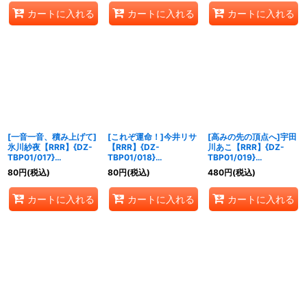
カートに入れる
カートに入れる
カートに入れる
[一音一音、積み上げて]
[これぞ運命！]今井リサ
[高みの先の頂点へ]宇田
氷川紗夜【RRR】{DZ-
【RRR】{DZ-
川あこ【RRR】{DZ-
TBP01/017}
TBP01/018}
TBP01/019}
《BanGDream!》
《BanGDream!》
《BanGDream!》
80
円
(税込)
80
円
(税込)
480
円
(税込)
カートに入れる
カートに入れる
カートに入れる