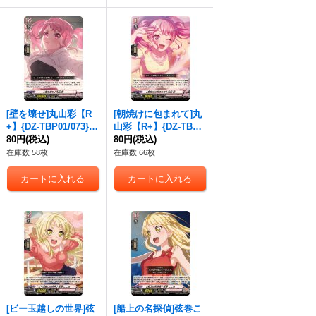
[壁を壊せ]丸山彩【R
[朝焼けに包まれて]丸
+】{DZ-TBP01/073}
山彩【R+】{DZ-TBP0
《BanGDream!》
80円
(税込)
1/074}《BanGDrea
80円
(税込)
m!》
在庫数 58枚
在庫数 66枚
[ビー玉越しの世界]弦
[船上の名探偵]弦巻こ