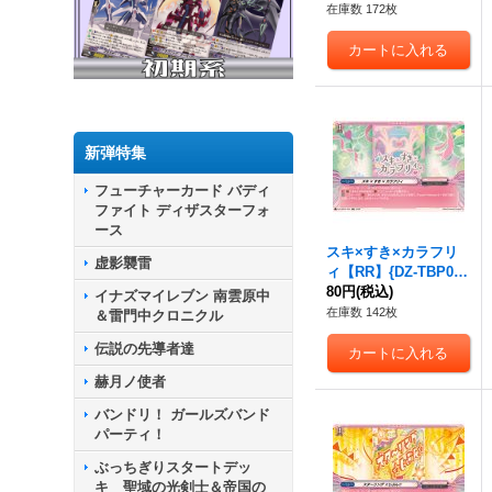
在庫数 172枚
新弾特集
フューチャーカード バディ
ファイト ディザスターフォ
ース
スキ×すき×カラフリ
虚影襲雷
ィ【RR】{DZ-TBP01/
051}《BanGDream!》
80円
(税込)
イナズマイレブン 南雲原中
在庫数 142枚
＆雷門中クロニクル
伝説の先導者達
赫月ノ使者
バンドリ！ ガールズバンド
パーティ！
ぶっちぎりスタートデッ
キ 聖域の光剣士＆帝国の