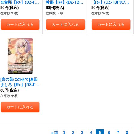
友希那【R+】{DZ-TB
希那【R+】{DZ-TBP0
【R+】{DZ-TBP01/07
P01/076}《BanGDrea
80円
(税込)
1/077}《BanGDrea
80円
(税込)
8}《BanGDream!》
80円
(税込)
m!》
m!》
在庫数 30枚
在庫数 36枚
在庫数 37枚
[言の葉にのせて]倉田
ましろ【R+】{DZ-TB
P01/082}《BanGDrea
80円
(税込)
m!》
在庫数 48枚
«
前
1
2
3
4
5
6
7
8