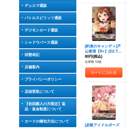
デュエマ通販
バトルスピリッツ通販
デジモンカード通販
シャドウバース通販
[約束のキャンディ]戸
山香澄【R+】{DZ-TB
状態表記
P01/069}《BanGDrea
80円
(税込)
m!》
在庫数 59枚
店舗案内
プライバシーポリシー
店頭受取について
【初回購入の方限定】返
品・返金制度について
カードの梱包方法について
[必殺アイドルポーズ