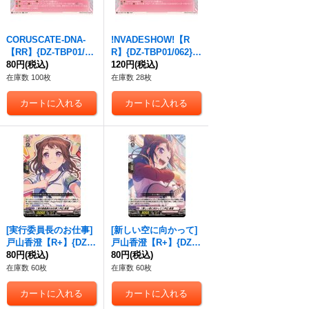
CORUSCATE-DNA-
!NVADESHOW!【R
【RR】{DZ-TBP01/06
R】{DZ-TBP01/062}
1}《BanGDream!》
80円
(税込)
《BanGDream!》
120円
(税込)
在庫数 100枚
在庫数 28枚
[実行委員長のお仕事]
[新しい空に向かって]
戸山香澄【R+】{DZ-T
戸山香澄【R+】{DZ-T
BP01/067}《BanGDre
80円
(税込)
BP01/068}《BanGDre
80円
(税込)
am!》
am!》
在庫数 60枚
在庫数 60枚