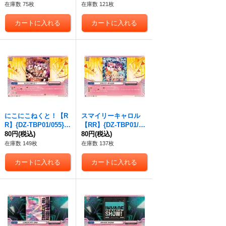
在庫数 75枚
在庫数 121枚
にこにこねくと！【R
スマイリーキャロル
R】{DZ-TBP01/055}
【RR】{DZ-TBP01/05
《BanGDream!》
80円
(税込)
6}《BanGDream!》
80円
(税込)
在庫数 149枚
在庫数 137枚