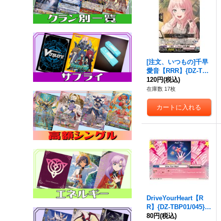
[注文、いつもの]千早
愛音【RRR】{DZ-TBP
01/037}《BanGDrea
120円
(税込)
m!》
在庫数 17枚
DriveYourHeart【R
R】{DZ-TBP01/045}
《BanGDream!》
80円
(税込)