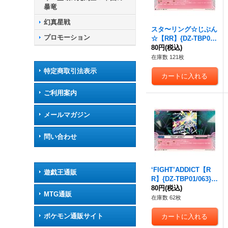
暴竜
幻真星戦
スタ〜リング☆じぶん
プロモーション
☆【RR】{DZ-TBP01/
057}《BanGDream!》
80円
(税込)
在庫数 121枚
特定商取引法表示
ご利用案内
メールマガジン
問い合わせ
‘FIGHT’ADDICT【R
遊戯王通販
R】{DZ-TBP01/063}
《BanGDream!》
80円
(税込)
MTG通販
在庫数 62枚
ポケモン通販サイト