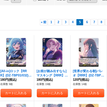
«
前
1
2
3
4
5
6
7
8
[All-in]ロック【RR
[お前が踏み出すなら]
[世界が変わる朝]パレ
R】{DZ-TBP01/032}
マスキング【RRR】
オ【RRR】{DZ-TBP0
《BanGDream!》
180円
(税込)
{DZ-TBP01/033}《Ba
180円
(税込)
1/034}《BanGDrea
120円
(税込)
nGDream!》
m!》
在庫数 9枚
在庫数 19枚
在庫数 14枚