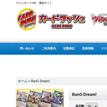
ヴァンガード/VG 通販サイト
問い合わせ
ご利用案内
状態表記
更新情報
ドラ
ホーム
>
BanG Dream!
BanG Dream!
表示数
: