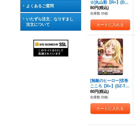
☆]丸山彩【R+】{DZ-
よくあるご質問
TBP01/075}《BanGDr
80円
(税込)
eam!》
在庫数 55枚
いたずら注文、なりすまし
注文について
[無敵のヒーロー]弦巻
こころ【R+】{DZ-TB
P01/081}《BanGDrea
80円
(税込)
m!》
在庫数 59枚