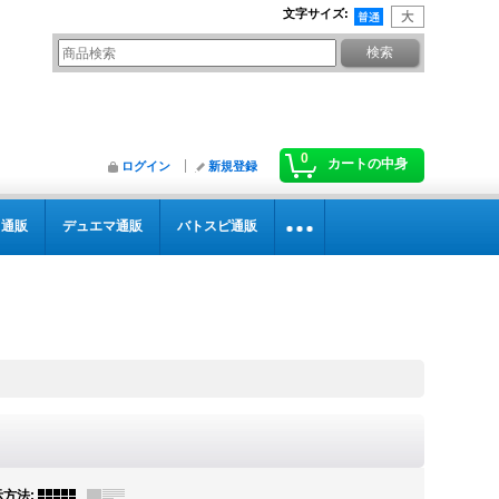
文字サイズ
:
0
カートの中身
ログイン
新規登録
カ通販
デュエマ通販
バトスピ通販
示方法
: