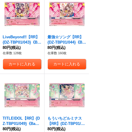
LiveBeyond!!【RR】
最強☆ソング【RR】
{DZ-TBP01/043}《Ba
{DZ-TBP01/044}《Ba
nGDream!》
80円
(税込)
nGDream!》
80円
(税込)
在庫数 128枚
在庫数 160枚
TITLEIDOL【RR】{D
もういちどルミナス
Z-TBP01/049}《BanG
【RR】{DZ-TBP01/05
Dream!》
80円
(税込)
0}《BanGDream!》
80円
(税込)