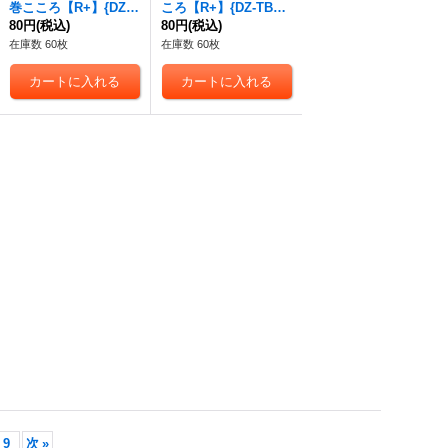
巻こころ【R+】{DZ-T
ころ【R+】{DZ-TBP0
BP01/079}《BanGDre
80円
(税込)
1/080}《BanGDrea
80円
(税込)
am!》
m!》
在庫数 60枚
在庫数 60枚
9
次
»