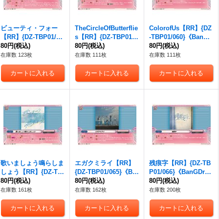
ビューティ・フォー
TheCircleOfButterflie
ColorofUs【RR】{DZ
【RR】{DZ-TBP01/05
s【RR】{DZ-TBP01/0
-TBP01/060}《BanGD
8}《BanGDream!》
80円
(税込)
59}《BanGDream!》
80円
(税込)
ream!》
80円
(税込)
在庫数 123枚
在庫数 111枚
在庫数 111枚
歌いましょう鳴らしま
エガクミライ【RR】
残痕字【RR】{DZ-TB
しょう【RR】{DZ-TB
{DZ-TBP01/065}《Ba
P01/066}《BanGDrea
P01/064}《BanGDrea
80円
(税込)
nGDream!》
80円
(税込)
m!》
80円
(税込)
m!》
在庫数 161枚
在庫数 162枚
在庫数 200枚