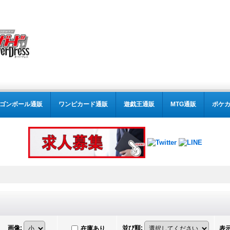
ゴンボール通販
ワンピカード通販
遊戯王通販
MTG通販
ポケ
画像
:
並び順
:
在庫あり
表