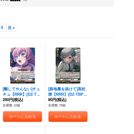
9
次
»
[離してやんない]チュ
[路地裏を抜けて]高松
チュ【RRR】{DZ-TBP
燈【RRR】{DZ-TBP0
01/035}《BanGDrea
280円
(税込)
1/036}《BanGDrea
80円
(税込)
m!》
m!》
在庫数 10枚
在庫数 78枚