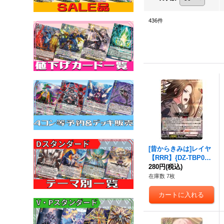
436
件
[昔からきみは]レイヤ
【RRR】{DZ-TBP01/0
31}《BanGDream!》
280円
(税込)
在庫数 7枚