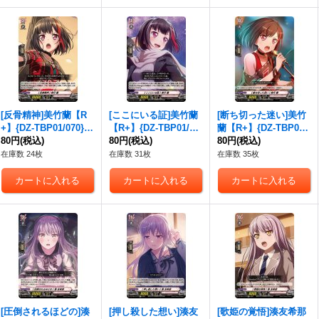
[反骨精神]美竹蘭【R
[ここにいる証]美竹蘭
[断ち切った迷い]美竹
+】{DZ-TBP01/070}
【R+】{DZ-TBP01/07
蘭【R+】{DZ-TBP01/
《BanGDream!》
80円
(税込)
1}《BanGDream!》
80円
(税込)
072}《BanGDream!》
80円
(税込)
在庫数 24枚
在庫数 31枚
在庫数 35枚
[圧倒されるほどの]湊
[押し殺した想い]湊友
[歌姫の覚悟]湊友希那