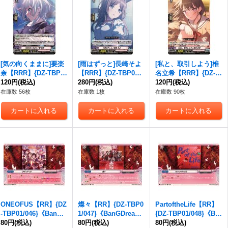
[気の向くままに]要楽
[雨はずっと]長崎そよ
[私と、取引しよう]椎
奈【RRR】{DZ-TBP0
【RRR】{DZ-TBP01/0
名立希【RRR】{DZ-T
1/038}《BanGDrea
120円
(税込)
39}《BanGDream!》
280円
(税込)
BP01/040}《BanGDre
120円
(税込)
m!》
am!》
在庫数 56枚
在庫数 1枚
在庫数 90枚
ONEOFUS【RR】{DZ
燦々【RR】{DZ-TBP0
PartoftheLife【RR】
-TBP01/046}《BanGD
1/047}《BanGDrea
{DZ-TBP01/048}《Ba
ream!》
80円
(税込)
m!》
80円
(税込)
nGDream!》
80円
(税込)