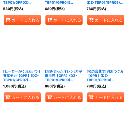
TBP01/GPR03}
TBP01/GPR04}
{DZ-TBP01/GPR05}
《BanGDream!》
《BanGDream!》
《BanGDream!》
580
円
(税込)
680
円
(税込)
780
円
(税込)
カートに入れる
カートに入れる
カートに入れる
[ヒーローがくれたパン]
[澄み切ったオレンジ]宇
[私の言葉で]羽沢つぐみ
青葉モカ【GPR】{DZ-
田川巴【GPR】{DZ-
【GPR】{DZ-
TBP01/GPR07}
TBP01/GPR09}
TBP01/GPR10}
《BanGDream!》
《BanGDream!》
《BanGDream!》
1,080
円
(税込)
880
円
(税込)
780
円
(税込)
カートに入れる
カートに入れる
カートに入れる