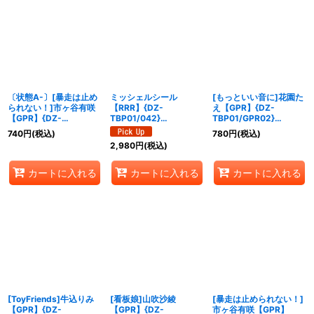
〔状態A-〕[暴走は止め
ミッシェルシール
[もっといい音に]花園た
られない！]市ヶ谷有咲
【RRR】{DZ-
え【GPR】{DZ-
【GPR】{DZ-
TBP01/042}
TBP01/GPR02}
TBP01/GPR05}
《BanGDream!》
《BanGDream!》
740
円
(税込)
780
円
(税込)
《BanGDream!》
2,980
円
(税込)
カートに入れる
カートに入れる
カートに入れる
[ToyFriends]牛込りみ
[看板娘]山吹沙綾
[暴走は止められない！]
【GPR】{DZ-
【GPR】{DZ-
市ヶ谷有咲【GPR】