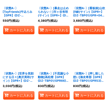
〔状態A-〕
〔状態A-〕[暴走は止め
〔状態A-〕[看板娘]山吹
[ToyFriends]牛込りみ
られない！]市ヶ谷有咲
沙綾(サイン)【GPR+】
【GPR】{DZ-
(サイン)【GPR+】{DZ-
{DZ-TBP01/GPR+04}
TBP01/GPR03}
TBP01/GPR+05}
《BanGDream!》
550
円
(税込)
4,380
円
(税込)
3,680
円
(税込)
《BanGDream!》
《BanGDream!》
カートに入れる
カートに入れる
カートに入れる
〔状態A-〕[世界を笑顔
〔状態A-〕[不思議な小
〔状態A-〕[押し殺した
にする日々]奥沢美咲(サ
動物]高松燈【GPR】
想い]湊友希那【GPR】
イン)【GPR+】{DZ-
{DZ-TBP01/GPR66}
{DZ-TBP01/GPR53}
TBP01/GPR+25}
《BanGDream!》
《BanGDream!》
3,030
円
(税込)
830
円
(税込)
830
円
(税込)
《BanGDream!》
カートに入れる
カートに入れる
カートに入れる