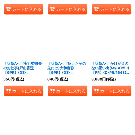
カートに入れる
カートに入れる
カートに入れる
〔状態A-〕[実行委員長
〔状態A-〕[駆けたその
〔状態A-〕かけがえの
のお仕事]戸山香澄
先には]大和麻弥
ない思い出(MyGO!!!!!)
【GPR】{DZ-
【GPR】{DZ-
【PR】{D-PR/1643}
TBP01/GPR43}
TBP01/GPR14}
《BanGDream!》
550
円
(税込)
640
円
(税込)
3,680
円
(税込)
《BanGDream!》
《BanGDream!》
カートに入れる
カートに入れる
カートに入れる