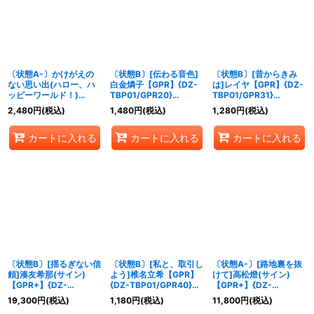
絞り込む
〔状態A-〕かけがえの
〔状態B〕[伝わる音色]
〔状態B〕[昔からきみ
ない思い出(ハロー、ハ
白金燐子【GPR】{DZ-
は]レイヤ【GPR】{DZ-
ッピーワールド！)
TBP01/GPR20}
TBP01/GPR31}
【PR】{D-PR/1640}
《BanGDream!》
《BanGDream!》
2,480
円
(税込)
1,480
円
(税込)
1,280
円
(税込)
《BanGDream!》
カートに入れる
カートに入れる
カートに入れる
〔状態B〕[揺るぎない信
〔状態B〕[私と、取引し
〔状態A-〕[路地裏を抜
頼]湊友希那(サイン)
よう]椎名立希【GPR】
けて]高松燈(サイン)
【GPR+】{DZ-
{DZ-TBP01/GPR40}
【GPR+】{DZ-
TBP01/GPR+16}
《BanGDream!》
TBP01/GPR+36}
19,300
円
(税込)
1,180
円
(税込)
11,800
円
(税込)
《BanGDream!》
《BanGDream!》