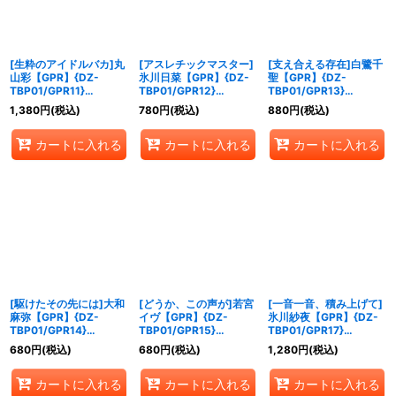
[生粋のアイドルバカ]丸
[アスレチックマスター]
[支え合える存在]白鷺千
山彩【GPR】{DZ-
氷川日菜【GPR】{DZ-
聖【GPR】{DZ-
TBP01/GPR11}
TBP01/GPR12}
TBP01/GPR13}
《BanGDream!》
《BanGDream!》
《BanGDream!》
1,380
円
(税込)
780
円
(税込)
880
円
(税込)
カートに入れる
カートに入れる
カートに入れる
[駆けたその先には]大和
[どうか、この声が]若宮
[一音一音、積み上げて]
麻弥【GPR】{DZ-
イヴ【GPR】{DZ-
氷川紗夜【GPR】{DZ-
TBP01/GPR14}
TBP01/GPR15}
TBP01/GPR17}
《BanGDream!》
《BanGDream!》
《BanGDream!》
680
円
(税込)
680
円
(税込)
1,280
円
(税込)
カートに入れる
カートに入れる
カートに入れる