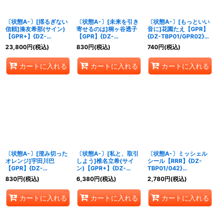
〔状態A-〕[揺るぎない
〔状態A-〕[未来を引き
〔状態A-〕[もっといい
信頼]湊友希那(サイン)
寄せるのは]桐ヶ谷透子
音に]花園たえ【GPR】
【GPR+】{DZ-
【GPR】{DZ-
{DZ-TBP01/GPR02}
TBP01/GPR+16}
TBP01/GPR27}
《BanGDream!》
23,800
円
(税込)
830
円
(税込)
740
円
(税込)
《BanGDream!》
《BanGDream!》
カートに入れる
カートに入れる
カートに入れる
〔状態A-〕[澄み切った
〔状態A-〕[私と、取引
〔状態A-〕ミッシェル
オレンジ]宇田川巴
しよう]椎名立希(サイ
シール【RRR】{DZ-
【GPR】{DZ-
ン)【GPR+】{DZ-
TBP01/042}
TBP01/GPR09}
TBP01/GPR+40}
《BanGDream!》
830
円
(税込)
6,380
円
(税込)
2,780
円
(税込)
《BanGDream!》
《BanGDream!》
カートに入れる
カートに入れる
カートに入れる