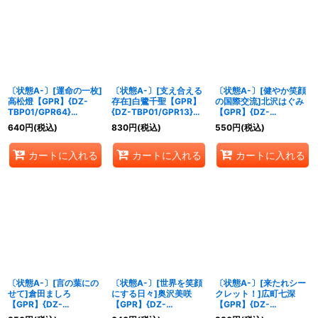
〔状態A-〕[運命の一枚]
〔状態A-〕[支え合える
〔状態A-〕[健やか笑顔
高松燈【GPR】{DZ-
存在]白鷺千聖【GPR】
の国際交流]北沢はぐみ
TBP01/GPR64}
{DZ-TBP01/GPR13}
【GPR】{DZ-
《BanGDream!》
《BanGDream!》
TBP01/GPR23}
640
円
(税込)
830
円
(税込)
550
円
(税込)
《BanGDream!》
カートに入れる
カートに入れる
カートに入れる
〔状態A-〕[言の葉にの
〔状態A-〕[世界を笑顔
〔状態A-〕[来たれシー
せて]倉田ましろ
にする日々]奥沢美咲
クレット！]広町七深
【GPR】{DZ-
【GPR】{DZ-
【GPR】{DZ-
TBP01/GPR58}
TBP01/GPR25}
TBP01/GPR28}