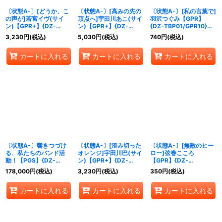
〔状態A-〕[どうか、こ
〔状態A-〕[高みの先の
〔状態A-〕[私の言葉で]
の声が]若宮イヴ(サイ
頂点へ]宇田川あこ(サイ
羽沢つぐみ【GPR】
ン)【GPR+】{DZ-
ン)【GPR+】{DZ-
{DZ-TBP01/GPR10}
TBP01/GPR+15}
TBP01/GPR+19}
《BanGDream!》
3,230
円
(税込)
5,030
円
(税込)
740
円
(税込)
《BanGDream!》
《BanGDream!》
カートに入れる
カートに入れる
カートに入れる
〔状態A-〕響きつづけ
〔状態A-〕[澄み切った
〔状態A-〕[無敵のヒー
る、私たちのバンド活
オレンジ]宇田川巴(サイ
ロー]弦巻こころ
動！【PGS】{DZ-
ン)【GPR+】{DZ-
【GPR】{DZ-
TBP01/PGS01}《その
TBP01/GPR+09}
TBP01/GPR57}
178,000
円
(税込)
3,230
円
(税込)
350
円
(税込)
他》
《BanGDream!》
《BanGDream!》
カートに入れる
カートに入れる
カートに入れる