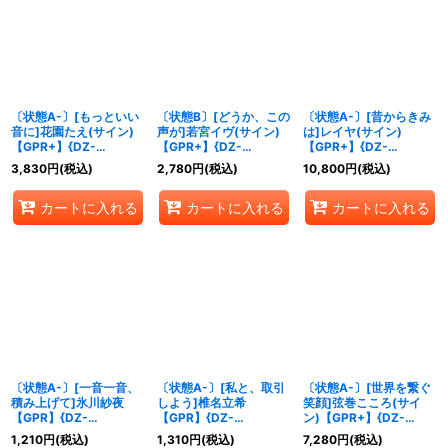
〔状態A-〕[もっといい
〔状態B〕[どうか、この
〔状態A-〕[昔からきみ
音に]花園たえ(サイン)
声が]若宮イヴ(サイン)
は]レイヤ(サイン)
【GPR+】{DZ-
【GPR+】{DZ-
【GPR+】{DZ-
TBP01/GPR+02}
TBP01/GPR+15}
TBP01/GPR+31}
3,830
円
(税込)
2,780
円
(税込)
10,800
円
(税込)
《BanGDream!》
《BanGDream!》
《BanGDream!》
カートに入れる
カートに入れる
カートに入れる
〔状態A-〕[一音一音、
〔状態A-〕[私と、取引
〔状態A-〕[世界を繋ぐ
積み上げて]氷川紗夜
しよう]椎名立希
笑顔]弦巻こころ(サイ
【GPR】{DZ-
【GPR】{DZ-
ン)【GPR+】{DZ-
TBP01/GPR17}
TBP01/GPR40}
TBP01/GPR+21}
1,210
円
(税込)
1,310
円
(税込)
7,280
円
(税込)
《BanGDream!》
《BanGDream!》
《BanGDream!》