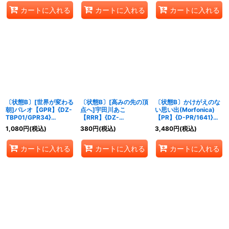
カートに入れる
カートに入れる
カートに入れる
〔状態B〕[世界が変わる
〔状態B〕[高みの先の頂
〔状態B〕かけがえのな
朝]パレオ【GPR】{DZ-
点へ]宇田川あこ
い思い出(Morfonica)
TBP01/GPR34}
【RRR】{DZ-
【PR】{D-PR/1641}
《BanGDream!》
TBP01/019}
《BanGDream!》
1,080
円
(税込)
380
円
(税込)
3,480
円
(税込)
《BanGDream!》
カートに入れる
カートに入れる
カートに入れる