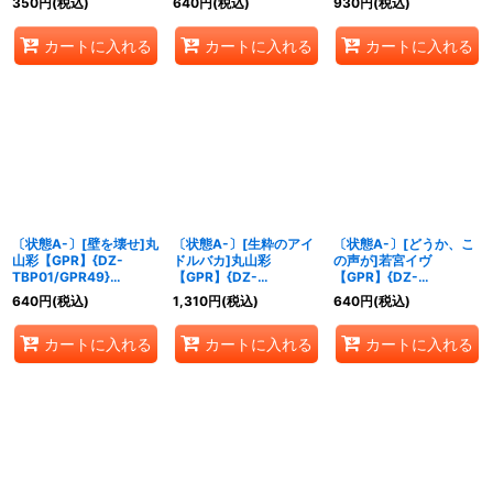
350
円
(税込)
640
円
(税込)
930
円
(税込)
《BanGDream!》
《BanGDream!》
《BanGDream!》
カートに入れる
カートに入れる
カートに入れる
〔状態A-〕[壁を壊せ]丸
〔状態A-〕[生粋のアイ
〔状態A-〕[どうか、こ
山彩【GPR】{DZ-
ドルバカ]丸山彩
の声が]若宮イヴ
TBP01/GPR49}
【GPR】{DZ-
【GPR】{DZ-
《BanGDream!》
TBP01/GPR11}
TBP01/GPR15}
640
円
(税込)
1,310
円
(税込)
640
円
(税込)
《BanGDream!》
《BanGDream!》
カートに入れる
カートに入れる
カートに入れる