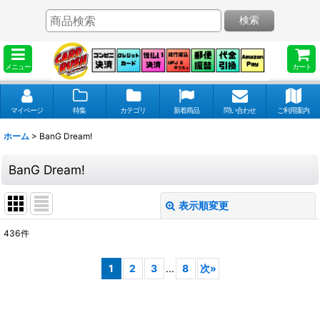
検索
メニュー
カート
マイページ
特集
カテゴリ
新着商品
問い合わせ
ご利用案内
ホーム
>
BanG Dream!
BanG Dream!
表示順変更
閉じる
436
件
表示数
:
1
2
3
...
8
次
»
並び順
: