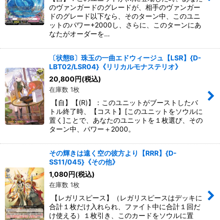
のヴァンガードのグレードが、相手のヴァンガー
ドのグレード以下なら、そのターン中、このユニ
ットのパワー+2000し、さらに、このターンにあ
なたがオーダーを…
〔状態B〕珠玉の一曲エドウィージュ【LSR】{D-
LBT02/LSR04}《リリカルモナステリオ》
20,800
円
(税込)
在庫数 1枚
【自】【(R)】：このユニットがブーストしたバ
トル終了時、【コスト】[このユニットをソウルに
置く]ことで、あなたのユニットを１枚選び、その
ターン中、パワー＋2000。
その輝きは遠く空の彼方より【RRR】{D-
SS11/045}《その他》
1,080
円
(税込)
在庫数 1枚
【レガリスピース】（レガリスピースはデッキに
合計１枚だけ入れられ、ファイト中に合計１回だ
け使える）１枚引き、このカードをソウルに置