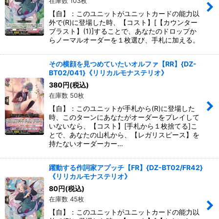
在庫数 103枚
【自】：このユニットがユニットカードの能力以
外で(R)に登場した時、【コスト】[【カウンター
ブラスト】(1)]することで、あなたのドロップか
らノーマルオーダーを１枚選び、手札に加える。
その横顔を見つめていたいオルファ【RR】{DZ-
BT02/041}《リリカルモナステリオ》
380
円
(税込)
在庫数 50枚
【自】：このユニットが手札から(R)に登場した
時、このターンにあなたがオーダーをプレイして
いないなら、【コスト】[手札から１枚捨てる]こ
とで、あなたの山札から、【レガリスピース】を
持たないオーダーカー…
躍動する作詞家アプッチ【FR】{DZ-BT02/FR42}
《リリカルモナステリオ》
80
円
(税込)
在庫数 45枚
【自】：このユニットがユニットカードの能力以