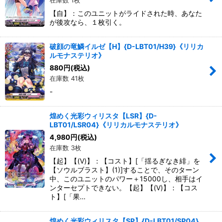
【自】：このユニットがライドされた時、あなた
が後攻なら、１枚引く。
破顔の竜鱗イルゼ【H】{D-LBT01/H39}《リリカ
ルモナステリオ》
880
円
(税込)
在庫数 41枚
-
煌めく光彩ウィリスタ【LSR】{D-
LBT01/LSR04}《リリカルモナステリオ》
4,980
円
(税込)
在庫数 3枚
【起】【(V)】：【コスト】[「揺るぎなき緋」を
【ソウルブラスト】(1)]することで、そのターン
中、このユニットのパワー＋15000し、相手はイ
ンターセプトできない。【起】【(V)】：【コス
ト】[「果…
煌めく光彩ウィリスタ【SP】{D-LBT01/SP04}