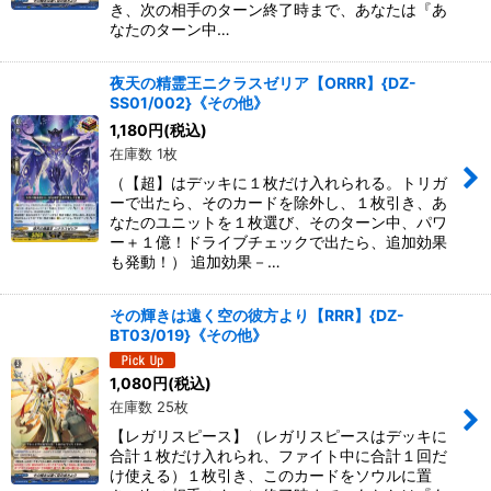
き、次の相手のターン終了時まで、あなたは『あ
なたのターン中…
夜天の精霊王ニクラスゼリア【ORRR】{DZ-
SS01/002}《その他》
1,180
円
(税込)
在庫数 1枚
（【超】はデッキに１枚だけ入れられる。トリガ
ーで出たら、そのカードを除外し、１枚引き、あ
なたのユニットを１枚選び、そのターン中、パワ
ー＋１億！ドライブチェックで出たら、追加効果
も発動！） 追加効果－…
その輝きは遠く空の彼方より【RRR】{DZ-
BT03/019}《その他》
1,080
円
(税込)
在庫数 25枚
【レガリスピース】（レガリスピースはデッキに
合計１枚だけ入れられ、ファイト中に合計１回だ
け使える）１枚引き、このカードをソウルに置