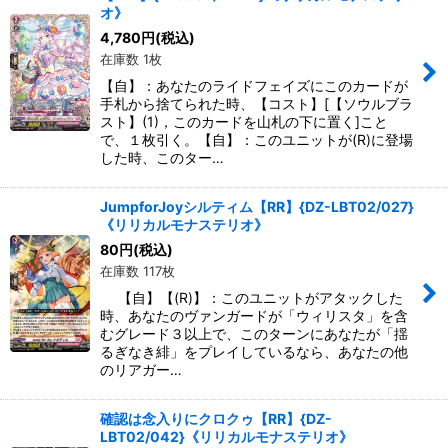
絞り込む
オ》
4,780
円
(税込)
在庫数 1枚
【自】：あなたのライドフェイズにこのカードが
手札から捨てられた時、【コスト】[【ソウルブラ
スト】(1)，このカードを山札の下に置く]こと
で、１枚引く。【自】：このユニットが(R)に登場
した時、このター…
JumpforJoyシルティム【RR】{DZ-LBT02/027}
《リリカルモナステリオ》
80
円
(税込)
在庫数 117枚
【自】【(R)】：このユニットがアタックした
時、あなたのヴァンガードが「ウィリスタ」を含
むグレード３以上で、このターンにあなたが「揺
るぎなき緋」をプレイしているなら、あなたの他
のリアガー…
確認は念入りにクロクゥ【RR】{DZ-
LBT02/042}《リリカルモナステリオ》