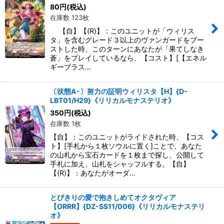
80
円
(税込)
在庫数 123枚
【自】【(R)】：このユニットが「ウィリス
タ」を含むグレード３以上のヴァンガードをブー
ストした時、このターンにあなたが「果てしなき
蒼」をプレイしているなら、【コスト】[【エネル
ギーブラス…
〔状態A-〕努力の証明ウィリスタ【H】{D-
LBT01/H29}《リリカルモナステリオ》
350
円
(税込)
在庫数 1枚
【自】：このユニットがライドされた時、【コス
ト】[手札から１枚ソウルに置く]ことで、あなた
の山札から宝石カードを１枚まで探し、公開して
手札に加え、山札をシャッフルする。【自】
【(R)】：あなたがオーダ…
とびきりの愛で抱きしめてオクタヴィア
【ORRR】{DZ-SS11/006}《リリカルモナステリ
オ》