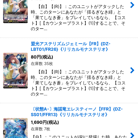
【自】【(R)】：このユニットがアタックした
時、このターンにあなたが「揺るぎなき緋」と
「果てしなき蒼」をプレイしているなら、【コス
ト】[【カウンターブラスト】(1)]することで、そ
のター…
盟光アステリズムジェミール【FR】{DZ-
LBT01/FR26}《リリカルモナステリオ》
80
円
(税込)
在庫数 35枚
【自】【(R)】：このユニットがアタックした
時、このターンにあなたが「揺るぎなき緋」と
「果てしなき蒼」をプレイしているなら、【コス
ト】[【カウンターブラスト】(1)]することで、そ
のター…
〔状態A-〕海謡竜エレスティーノ【FFR】{DZ-
SS01/FFR13}《リリカルモナステリオ》
1,690
円
(税込)
在庫数 7枚
【自】：このユニットが(R)に登場した時、あなた