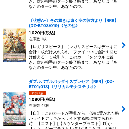
き、次の相手のターン終了時まで、あなたは『あ
なたのターン中、あなたのヴ…
〔状態A-〕その輝きは遠く空の彼方より【RRR】
{DZ-BT03/019}《その他》
1,020
円
(税込)
在庫数 1枚
【レガリスピース】（レガリスピースはデッキに
合計１枚だけ入れられ、ファイト中に合計１回だ
け使える）１枚引き、このカードをソウルに置
き、次の相手のターン終了時まで、あなたは『あ
なたのターン中、あなたのヴ…
ダズルバブルパラダイスプレセア【RRR】{DZ-
BT01/018}《リリカルモナステリオ》
1,080
円
(税込)
在庫数 47枚
【自】：このカードが手札から、(G)に置かれた時
かライドデッキからライドする際に捨てられた
時、【コスト】[【カウンターブラスト】(1)か
【エネルギーブラスト】(3)]することで、１枚引