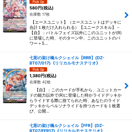
580
円
(税込)
在庫数 17枚
【エースユニット】（エースユニットはデッキに
合計１枚だけ入れられる）【ユニークスキル】－
【自】：バトルフェイズ以外にこのユニットが(R)
に登場した時、そのターン中、このユニットのパ
ワー＋5…
七彩の架け橋ルクシェイル【RRR】{DZ-
BT07/017}《リリカルモナステリオ》
1,380
円
(税込)
在庫数 42枚
【自】：このカードが手札から、ユニットカー
ドの能力以外で(R)に登場した時かライドデッキか
らライドする際に捨てられた時、あなたのライド
デッキからペルソナライドを持つカードを１枚選
び、公開…
七彩の架け橋ルクシェイル【FFR】{DZ-
BT07/FFR17}《リリカルモナステリオ》