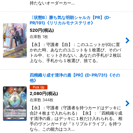
持たないオーダーカー…
〔状態B〕勝ち気な明朗シャルカ【PR】{D-
PR/191}《リリカルモナステリオ》
520
円
(税込)
在庫数 1枚
【永】：守護者 【自】：このユニットが(G)に置
かれた時、あなたのユニットを１枚選び、そのバ
トル中、ヒットされない。あなたの手札が２枚以
上なら、手札から１枚選び、捨てる。
四精織り成す清浄の盾【PR】{D-PR/731}《その
他》
2,080
円
(税込)
在庫数 344枚
【永】：守護者（守護者を持つカードはデッキに
合計４枚まで入れられる） 【永】：「四精織り成
す清浄の盾」はデッキに１枚だけ入れられる。 相
手のヴァンガードが『トリプルドライブ』を持つ
なら、この能力はコス…