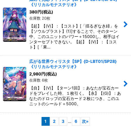
《リリカルモナステリオ》
380
円
(税込)
在庫数 20枚
【起】【(V)】：【コスト】[「揺るぎなき緋」を
【ソウルブラスト】(1)]することで、そのターン
中、このユニットのパワー＋15000し、相手はイ
ンターセプトできない。【起】【(V)】：【コス
ト】[「果…
広がる世界ウィリスタ【SP】{D-LBT01/SP28}
《リリカルモナステリオ》
2,980
円
(税込)
在庫数 6枚
【自】【(V)】【ターン1回】：あなたが宝石カー
ドをプレイした時、１枚引く。【永】【(G)】：あ
なたのドロップの宝石カード２枚につき、このユ
ニットのシールド＋5000。
1
2
3
...
6
次
»