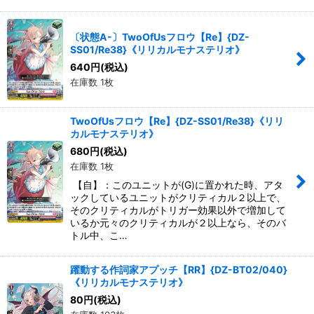
〔状態A-〕TwoOfUsフロウ【Re】{DZ-
SS01/Re38}《リリカルモナステリオ》
640
円
(税込)
在庫数 1枚
TwoOfUsフロウ【Re】{DZ-SS01/Re38}《リリ
カルモナステリオ》
680
円
(税込)
在庫数 1枚
【自】：このユニットが(G)に置かれた時、アタ
ックしているユニットがクリティカル２以上で、
そのクリティカルがトリガー効果以外で増加して
いるか元々のクリティカルが２以上なら、そのバ
トル中、こ…
躍動する作詞家アプッチ【RR】{DZ-BT02/040}
《リリカルモナステリオ》
80
円
(税込)