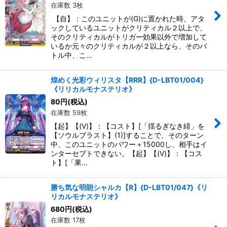
在庫数 3枚
【自】：このユニットが(G)に置かれた時、アタ
ックしているユニットがクリティカル２以上で、
そのクリティカルがトリガー効果以外で増加して
いるか元々のクリティカルが２以上なら、そのバ
トル中、こ…
煌めく光彩ウィリスタ【RRR】{D-LBT01/004}
《リリカルモナステリオ》
80
円
(税込)
在庫数 59枚
【起】【(V)】：【コスト】[「揺るぎなき緋」を
【ソウルブラスト】(1)]することで、そのターン
中、このユニットのパワー＋15000し、相手はイ
ンターセプトできない。【起】【(V)】：【コス
ト】[「果…
勝ち気な明朗シャルカ【R】{D-LBT01/047}《リ
リカルモナステリオ》
680
円
(税込)
在庫数 17枚