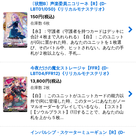
〔状態B〕声楽委員ニコリーネ【R】{D-
LBT01/050}《リリカルモナステリオ》
150
円
(税込)
在庫数 6枚
【永】：守護者（守護者を持つカードはデッキに
合計４枚まで入れられる）【自】：このユニット
が(G)に置かれた時、あなたのユニットを１枚選
び、そのバトル中、ヒットされない。あなたの手
札が２枚以上なら、手札…
今夜だけの魔女ストレージャ【FFR】{D-
LBT04/FFR12}《リリカルモナステリオ》
13,800
円
(税込)
在庫数 2枚
【自】：このユニットがユニットカードの能力以
外で(R)に登場した時、このターンにあなたがノー
マルオーダーをプレイしているなら、【コスト】
[【ソウルブラスト】(1)]することで、あなたの山
札を上から５枚…
インパルシブ・スケーターミューギュン【R】{D-