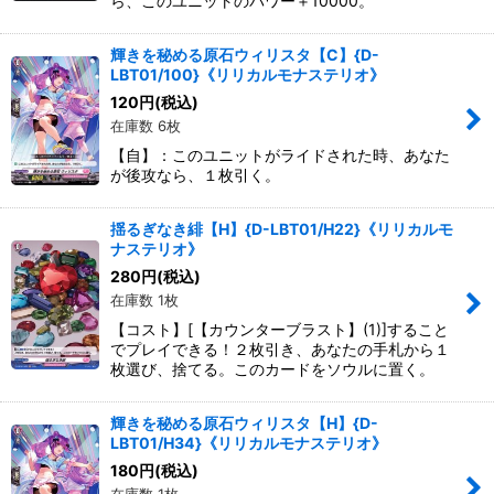
ら、このユニットのパワー＋10000。
輝きを秘める原石ウィリスタ【C】{D-
LBT01/100}《リリカルモナステリオ》
120
円
(税込)
在庫数 6枚
【自】：このユニットがライドされた時、あなた
が後攻なら、１枚引く。
揺るぎなき緋【H】{D-LBT01/H22}《リリカルモ
ナステリオ》
280
円
(税込)
在庫数 1枚
【コスト】[【カウンターブラスト】(1)]すること
でプレイできる！２枚引き、あなたの手札から１
枚選び、捨てる。このカードをソウルに置く。
輝きを秘める原石ウィリスタ【H】{D-
LBT01/H34}《リリカルモナステリオ》
180
円
(税込)
在庫数 1枚