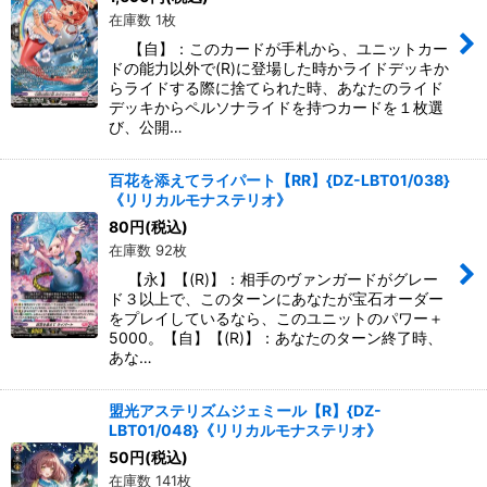
在庫数 1枚
【自】：このカードが手札から、ユニットカー
ドの能力以外で(R)に登場した時かライドデッキか
らライドする際に捨てられた時、あなたのライド
デッキからペルソナライドを持つカードを１枚選
び、公開…
百花を添えてライパート【RR】{DZ-LBT01/038}
《リリカルモナステリオ》
80
円
(税込)
在庫数 92枚
【永】【(R)】：相手のヴァンガードがグレー
ド３以上で、このターンにあなたが宝石オーダー
をプレイしているなら、このユニットのパワー＋
5000。【自】【(R)】：あなたのターン終了時、
あな…
盟光アステリズムジェミール【R】{DZ-
LBT01/048}《リリカルモナステリオ》
50
円
(税込)
在庫数 141枚