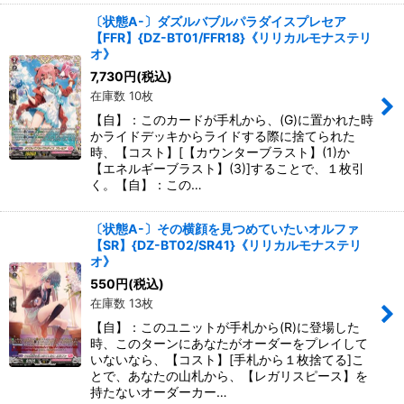
〔状態A-〕ダズルバブルパラダイスプレセア
【FFR】{DZ-BT01/FFR18}《リリカルモナステリ
オ》
7,730
円
(税込)
在庫数 10枚
【自】：このカードが手札から、(G)に置かれた時
かライドデッキからライドする際に捨てられた
時、【コスト】[【カウンターブラスト】(1)か
【エネルギーブラスト】(3)]することで、１枚引
く。【自】：この…
〔状態A-〕その横顔を見つめていたいオルファ
【SR】{DZ-BT02/SR41}《リリカルモナステリ
オ》
550
円
(税込)
在庫数 13枚
【自】：このユニットが手札から(R)に登場した
時、このターンにあなたがオーダーをプレイして
いないなら、【コスト】[手札から１枚捨てる]こ
とで、あなたの山札から、【レガリスピース】を
持たないオーダーカー…