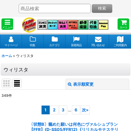
検索
メニュー
カート
マイページ
特集
カテゴリ
新着商品
問い合わせ
ご利用案内
ホーム
>
ウィリスタ
ウィリスタ
表示順変更
閉じる
349
件
表示数
:
1
2
3
...
6
次
»
並び順
:
〔状態B〕籠めた願いは何色にヴァルシュブラン
【FFR】{D-SS05/FFR12}《リリカルモナステリ