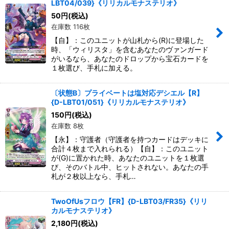
LBT04/039}《リリカルモナステリオ》
50
円
(税込)
在庫数 116枚
【自】：このユニットが山札から(R)に登場した
時、「ウィリスタ」を含むあなたのヴァンガード
がいるなら、あなたのドロップから宝石カードを
１枚選び、手札に加える。
〔状態B〕プライベートは塩対応デシエル【R】
{D-LBT01/051}《リリカルモナステリオ》
150
円
(税込)
在庫数 8枚
【永】：守護者（守護者を持つカードはデッキに
合計４枚まで入れられる）【自】：このユニット
が(G)に置かれた時、あなたのユニットを１枚選
び、そのバトル中、ヒットされない。あなたの手
札が２枚以上なら、手札…
TwoOfUsフロウ【FR】{D-LBT03/FR35}《リリ
カルモナステリオ》
2,180
円
(税込)