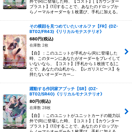
外で(R)に登場した時、【コスト】[【カウンター
ブラスト】(1)]することで、あなたのドロップか
らノーマルオーダーを１枚選び、手札に加える。
その横顔を見つめていたいオルファ【FR】{DZ-
BT02/FR43}《リリカルモナステリオ》
680
円
(税込)
在庫数 2枚
【自】：このユニットが手札から(R)に登場した
時、このターンにあなたがオーダーをプレイして
いないなら、【コスト】[手札から１枚捨てる]こ
とで、あなたの山札から、【レガリスピース】を
持たないオーダーカー…
躍動する作詞家アプッチ【SR】{DZ-
BT02/SR40}《リリカルモナステリオ》
80
円
(税込)
在庫数 28枚
【自】：このユニットがユニットカードの能力以
外で(R)に登場した時、【コスト】[【カウンター
ブラスト】(1)]することで、あなたのドロップか
らノーマルオーダーを１枚選び、手札に加える。