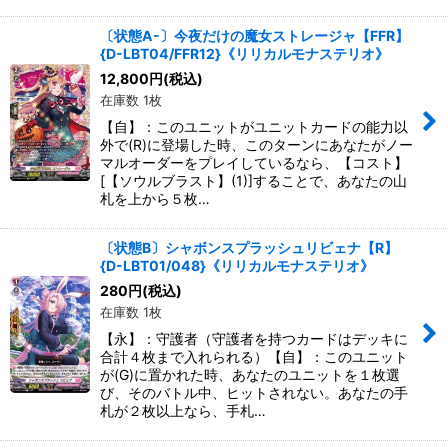
〔状態A-〕今夜だけの魔女ストレージャ【FFR】
{D-LBT04/FFR12}《リリカルモナステリオ》
12,800
円
(税込)
在庫数 1枚
【自】：このユニットがユニットカードの能力以
外で(R)に登場した時、このターンにあなたがノー
マルオーダーをプレイしているなら、【コスト】
[【ソウルブラスト】(1)]することで、あなたの山
札を上から５枚…
〔状態B〕シャボンスプラッシュリビェナ【R】
{D-LBT01/048}《リリカルモナステリオ》
280
円
(税込)
在庫数 1枚
【永】：守護者（守護者を持つカードはデッキに
合計４枚まで入れられる）【自】：このユニット
が(G)に置かれた時、あなたのユニットを１枚選
び、そのバトル中、ヒットされない。あなたの手
札が２枚以上なら、手札…