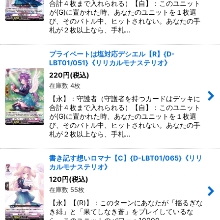
合計４枚まで入れられる）【自】：このユニット
が(G)に置かれた時、あなたのユニットを１枚選
び、そのバトル中、ヒットされない。あなたの手
札が２枚以上なら、手札…
プライベートは塩対応デシエル【R】{D-
LBT01/051}《リリカルモナステリオ》
220
円
(税込)
在庫数 4枚
【永】：守護者（守護者を持つカードはデッキに
合計４枚まで入れられる）【自】：このユニット
が(G)に置かれた時、あなたのユニットを１枚選
び、そのバトル中、ヒットされない。あなたの手
札が２枚以上なら、手札…
書き記す想いロマナ【C】{D-LBT01/065}《リリ
カルモナステリオ》
120
円
(税込)
在庫数 55枚
【永】【(R)】：このターンにあなたが「揺るぎな
き緋」と「果てしなき蒼」をプレイしているな