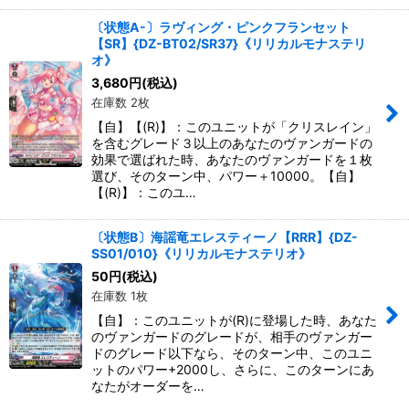
〔状態A-〕ラヴィング・ピンクフランセット
【SR】{DZ-BT02/SR37}《リリカルモナステリ
オ》
3,680
円
(税込)
在庫数 2枚
【自】【(R)】：このユニットが「クリスレイン」
を含むグレード３以上のあなたのヴァンガードの
効果で選ばれた時、あなたのヴァンガードを１枚
選び、そのターン中、パワー＋10000。【自】
【(R)】：このユ…
〔状態B〕海謡竜エレスティーノ【RRR】{DZ-
SS01/010}《リリカルモナステリオ》
50
円
(税込)
在庫数 1枚
【自】：このユニットが(R)に登場した時、あなた
のヴァンガードのグレードが、相手のヴァンガー
ドのグレード以下なら、そのターン中、このユニ
ットのパワー+2000し、さらに、このターンにあ
なたがオーダーを…