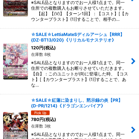
※SALE品となりますのでお一人様1点まで。同一
住所での複数購入もお断りさせていただきます。
【起】【(V)】【ターン1回】：【コスト】[【カ
ウンターブラスト】(1)]することで、相手の…
☆SALE☆LettiaMateSディルアーシュ【RRR】
{DZ-BT13/020}《リリカルモナステリオ》
120
円
(税込)
在庫数 8枚
※SALE品となりますのでお一人様1点まで。同一
住所での複数購入もお断りさせていただきます。
【自】：このユニットが(R)に登場した時、【コス
ト】[【カウンターブラスト】(1)]することで、あ
な…
☆SALE☆紅蓮に染まりし、黙示録の炎【PR】
{D-PR/1214}《ドラゴンエンパイア》
780
円
(税込)
在庫数 3枚
※SALE品となりますのでお一人様1点まで。同一