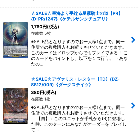
☆SALE☆星海より手繰る星霧騎士の道【PR】
{D-PR/1247}《ケテルサンクチュアリ》
1,780
円
(税込)
在庫数 5枚
※SALE品となりますのでお一人様1点まで。同一
住所での複数購入もお断りさせていただきます。
このカードはドロップからでもプレイできる！ こ
のカードをバインドし、以下を１つ行う。 ・あな
たの…
☆SALE☆アヴァリス・レスター【TD】{DZ-
SS12/009}《ダークステイツ》
380
円
(税込)
在庫数 1枚
※SALE品となりますのでお一人様1点まで。同一
住所での複数購入もお断りさせていただきます。
【自】：このユニットが手札から(R)に登場し
た時、このターンにあなたがオーダーをプレイし
て…