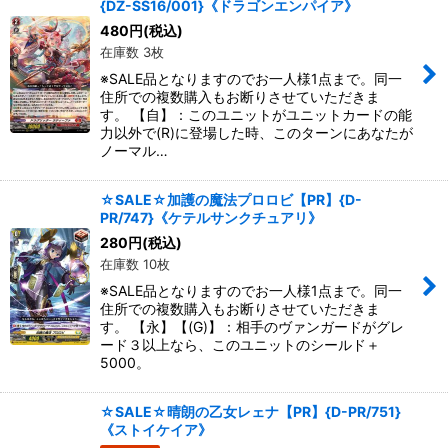
{DZ-SS16/001}《ドラゴンエンパイア》
480
円
(税込)
在庫数 3枚
※SALE品となりますのでお一人様1点まで。同一
住所での複数購入もお断りさせていただきま
す。 【自】：このユニットがユニットカードの能
力以外で(R)に登場した時、このターンにあなたが
ノーマル…
☆SALE☆加護の魔法プロロビ【PR】{D-
PR/747}《ケテルサンクチュアリ》
280
円
(税込)
在庫数 10枚
※SALE品となりますのでお一人様1点まで。同一
住所での複数購入もお断りさせていただきま
す。 【永】【(G)】：相手のヴァンガードがグレ
ード３以上なら、このユニットのシールド＋
5000。
☆SALE☆晴朗の乙女レェナ【PR】{D-PR/751}
《ストイケイア》