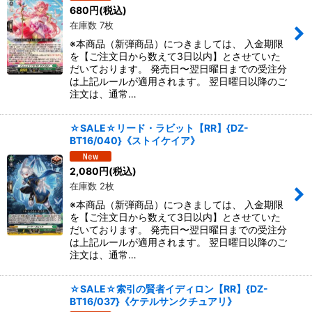
680
円
(税込)
在庫数 7枚
※本商品（新弾商品）につきましては、 入金期限
を【ご注文日から数えて3日以内】とさせていた
だいております。 発売日〜翌日曜日までの受注分
は上記ルールが適用されます。 翌日曜日以降のご
注文は、通常…
☆SALE☆リード・ラビット【RR】{DZ-
BT16/040}《ストイケイア》
2,080
円
(税込)
在庫数 2枚
※本商品（新弾商品）につきましては、 入金期限
を【ご注文日から数えて3日以内】とさせていた
だいております。 発売日〜翌日曜日までの受注分
は上記ルールが適用されます。 翌日曜日以降のご
注文は、通常…
☆SALE☆索引の賢者イディロン【RR】{DZ-
BT16/037}《ケテルサンクチュアリ》