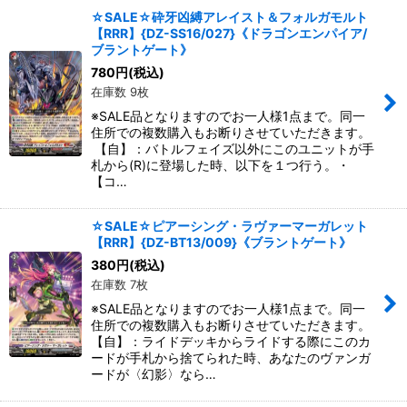
☆SALE☆砕牙凶縛アレイスト＆フォルガモルト
【RRR】{DZ-SS16/027}《ドラゴンエンパイア/
ブラントゲート》
780
円
(税込)
在庫数 9枚
※SALE品となりますのでお一人様1点まで。同一
住所での複数購入もお断りさせていただきます。
【自】：バトルフェイズ以外にこのユニットが手
札から(R)に登場した時、以下を１つ行う。・
【コ…
☆SALE☆ピアーシング・ラヴァーマーガレット
【RRR】{DZ-BT13/009}《ブラントゲート》
380
円
(税込)
在庫数 7枚
※SALE品となりますのでお一人様1点まで。同一
住所での複数購入もお断りさせていただきます。
【自】：ライドデッキからライドする際にこのカ
ードが手札から捨てられた時、あなたのヴァンガ
ードが〈幻影〉なら…