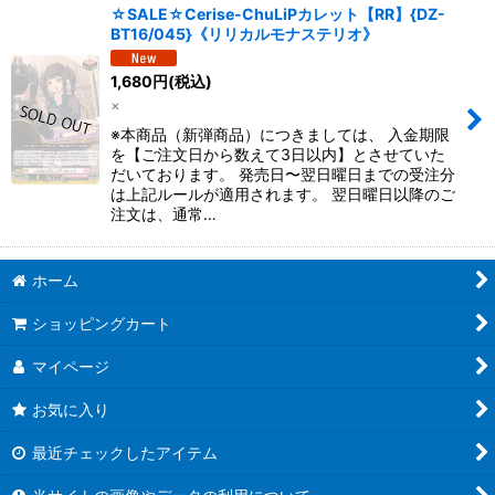
☆SALE☆Cerise-ChuLiPカレット【RR】{DZ-
BT16/045}《リリカルモナステリオ》
1,680
円
(税込)
×
※本商品（新弾商品）につきましては、 入金期限
を【ご注文日から数えて3日以内】とさせていた
だいております。 発売日〜翌日曜日までの受注分
は上記ルールが適用されます。 翌日曜日以降のご
注文は、通常…
ホーム
ショッピングカート
マイページ
お気に入り
最近チェックしたアイテム