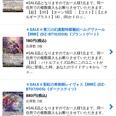
※SALE品となりますのでお一人様1点まで。同一
住所での複数購入もお断りさせていただきます。
【起】【(V)】【ターン1回】：【コスト】[【エネ
ルギーブラスト】(4)，(R)かドロッ…
☆SALE☆第三の幻真獣玲獄寵妃ヘルグヴァール
【RRR】{DZ-BT10/009}《ブラントゲート》
180
円
(税込)
在庫数 5枚
※SALE品となりますのでお一人様1点まで。同一
住所での複数購入もお断りさせていただきます。
【自】：バトルフェイズ以外にこのユニットが
(R)に登場した時、あなたのライドデッキから「ヴ
ェ…
☆SALE☆彩虹の奇術師レイヴォス【RRR】{DZ-
BT07/005}《ダークステイツ》
880
円
(税込)
在庫数 2枚
※SALE品となりますのでお一人様1点まで。同一
住所での複数購入もお断りさせていただきます。