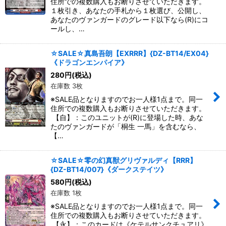
住所での複数購入もお断りさせていただきます。
１枚引き、あなたの手札から１枚選び、公開し、
あなたのヴァンガードのグレード以下なら(R)にコ
ールし、…
☆SALE☆真島吾朗【EXRRR】{DZ-BT14/EX04}
《ドラゴンエンパイア》
280
円
(税込)
在庫数 3枚
※SALE品となりますのでお一人様1点まで。同一
住所での複数購入もお断りさせていただきます。
【自】：このユニットが(R)に登場した時、あな
たのヴァンガードが「桐生 一馬」を含むなら、
【…
☆SALE☆零の幻真獣グリヴァルディ【RRR】
{DZ-BT14/007}《ダークステイツ》
580
円
(税込)
在庫数 1枚
※SALE品となりますのでお一人様1点まで。同一
住所での複数購入もお断りさせていただきます。
【永】：このカードは《ケテルサンクチュアリ》