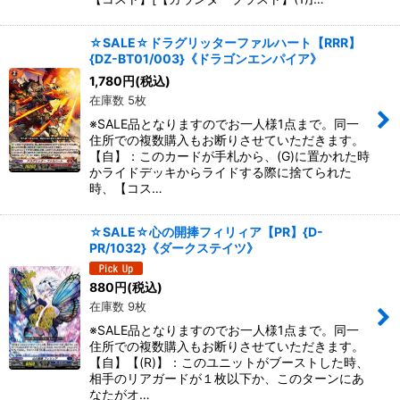
☆SALE☆ドラグリッターファルハート【RRR】
{DZ-BT01/003}《ドラゴンエンパイア》
1,780
円
(税込)
在庫数 5枚
※SALE品となりますのでお一人様1点まで。同一
住所での複数購入もお断りさせていただきます。
【自】：このカードが手札から、(G)に置かれた時
かライドデッキからライドする際に捨てられた
時、【コス…
☆SALE☆心の開捧フィリィア【PR】{D-
PR/1032}《ダークステイツ》
880
円
(税込)
在庫数 9枚
※SALE品となりますのでお一人様1点まで。同一
住所での複数購入もお断りさせていただきます。
【自】【(R)】：このユニットがブーストした時、
相手のリアガードが１枚以下か、このターンにあ
なたがオ…