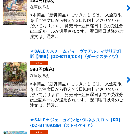
480
円
(税込)
絞り込む
在庫数 5枚
※本商品（新弾商品）につきましては、 入金期限
を【ご注文日から数えて3日以内】とさせていた
だいております。 発売日〜翌日曜日までの受注分
は上記ルールが適用されます。 翌日曜日以降のご
注文は、通常…
☆SALE☆スチームディーヴァアルティサリア幻
影【RRR】{DZ-BT16/004}《ダークステイツ》
580
円
(税込)
在庫数 5枚
※本商品（新弾商品）につきましては、 入金期限
を【ご注文日から数えて3日以内】とさせていた
だいております。 発売日〜翌日曜日までの受注分
は上記ルールが適用されます。 翌日曜日以降のご
注文は、通常…
☆SALE☆ジェニュインセパルネクスロト【RR】
{DZ-BT16/039}《ストイケイア》