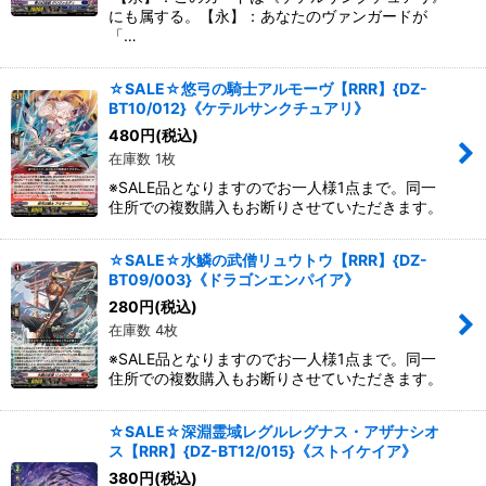
にも属する。【永】：あなたのヴァンガードが
「…
☆SALE☆悠弓の騎士アルモーヴ【RRR】{DZ-
BT10/012}《ケテルサンクチュアリ》
480
円
(税込)
在庫数 1枚
※SALE品となりますのでお一人様1点まで。同一
住所での複数購入もお断りさせていただきます。
☆SALE☆水鱗の武僧リュウトウ【RRR】{DZ-
BT09/003}《ドラゴンエンパイア》
280
円
(税込)
在庫数 4枚
※SALE品となりますのでお一人様1点まで。同一
住所での複数購入もお断りさせていただきます。
☆SALE☆深淵霊域レグルレグナス・アザナシオ
ス【RRR】{DZ-BT12/015}《ストイケイア》
380
円
(税込)