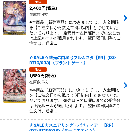
2,480
円
(税込)
在庫数 4枚
※本商品（新弾商品）につきましては、 入金期限
を【ご注文日から数えて3日以内】とさせていた
だいております。 発売日〜翌日曜日までの受注分
は上記ルールが適用されます。 翌日曜日以降のご
注文は、通常…
☆SALE☆彗光の白星弓ブルムスタ【RR】{DZ-
BT16/033}《ブラントゲート》
1,580
円
(税込)
在庫数 9枚
※本商品（新弾商品）につきましては、 入金期限
を【ご注文日から数えて3日以内】とさせていた
だいております。 発売日〜翌日曜日までの受注分
は上記ルールが適用されます。 翌日曜日以降のご
注文は、通常…
☆SALE☆スニアリング・パペティアー【RR】
{DZ-BT16/029}《ダークステイツ》