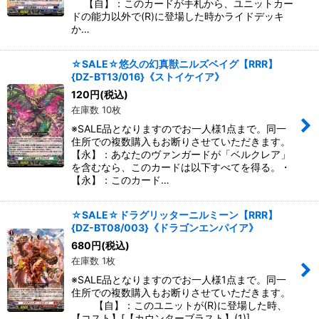
【自】：このカードが手札から、ユニットカー
ドの能力以外で(R)に登場した時かライドデッキ
か…
☆SALE☆悠久の幻真獣ニルズベイグ【RRR】
{DZ-BT13/016}《ストイケイア》
120
円
(税込)
在庫数 10枚
※SALE品となりますのでお一人様1点まで。同一
住所での複数購入もお断りさせていただきます。
【永】：あなたのヴァンガードが「ベルクレア」
を含むなら、このカードは以下すべてを得る。・
【永】：このカード…
☆SALE☆ドラグリッターニルミーン【RRR】
{DZ-BT08/003}《ドラゴンエンパイア》
680
円
(税込)
在庫数 1枚
※SALE品となりますのでお一人様1点まで。同一
住所での複数購入もお断りさせていただきます。
【自】：このユニットが(R)に登場した時、
【コスト】[【カウンターブラスト】(1)]…