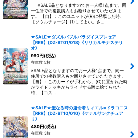
※SALE品となりますのでお一人様1点まで。同
一住所での複数購入もお断りさせていただきま
す。 【自】：このユニットが(R)に登場した時、
【ソウルチャージ】(1)してよい。さ…
☆SALE☆ダズルバブルパラダイスプレセア
【RRR】{DZ-BT01/018}《リリカルモナステリ
オ》
980
円
(税込)
在庫数 5枚
※SALE品となりますのでお一人様1点まで。同一
住所での複数購入もお断りさせていただきます。
【自】：このカードが手札から、(G)に置かれた時
かライドデッキからライドする際に捨てられた
時、【コス…
☆SALE☆聖なる時の運命者リィエル=ドラコニス
【RRR】{DZ-BT10/010}《ケテルサンクチュア
リ》
480
円
(税込)
在庫数 3枚