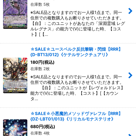
在庫数 5枚
※SALE品となりますのでお一人様1点まで。同一
住所での複数購入もお断りさせていただきます。
【自】：このユニットがあなたの「深淵霊域 レグ
ルレグナス」の能力で(V)に登場した時、【コス
ト】[【…
☆SALE☆ユースベルク反抗黎騎・閃煌【RRR】
{D-BT13/012}《ケテルサンクチュアリ》
180
円
(税込)
在庫数 2枚
※SALE品となりますのでお一人様1点まで。同一
住所での複数購入もお断りさせていただきます。
【自】：このユニットが【レヴォルドレス】
能力で(V)に登場した時、【コスト】[【カウン
タ…
☆SALE☆小悪魔的メソッドヴァレフル【RRR】
{DZ-LBT01/013}《リリカルモナステリオ》
680
円
(税込)
在庫数 4枚