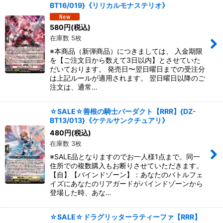
BT16/019}《リリカルモナステリオ》
580
円
(税込)
在庫数 5枚
※本商品（新弾商品）につきましては、 入金期限
を【ご注文日から数えて3日以内】とさせていた
だいております。 発売日〜翌日曜日までの受注分
は上記ルールが適用されます。 翌日曜日以降のご
注文は、通常…
☆SALE☆善根の騎士バーダクト【RRR】{DZ-
BT13/013}《ケテルサンクチュアリ》
480
円
(税込)
在庫数 3枚
※SALE品となりますのでお一人様1点まで。同一
住所での複数購入もお断りさせていただきます。
【自】【バインドゾーン】：あなたのバトルフェ
イズにあなたのリアガードがバインドゾーンから
登場した時、あな…
☆SALE☆ドラグリッターラティーファ【RRR】