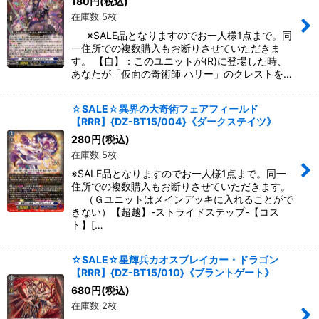
180
円
(税込)
在庫数 5枚
※SALE品となりますのでお一人様1点まで。同
一住所での複数購入もお断りさせていただきま
す。 【自】：このユニットが(R)に登場した時、
あなたが「仮面の奇術師 ハリー」のクレストを…
☆SALE☆異界の大奇術フェアフィールド
【RRR】{DZ-BT15/004}《ダークステイツ》
280
円
(税込)
在庫数 5枚
※SALE品となりますのでお一人様1点まで。同一
住所での複数購入もお断りさせていただきます。
（Ｇユニットはメインデッキに入れることがで
きない）【超越】-ストライドステップ-【コス
ト】[…
☆SALE☆星輝兵カオスブレイカー・ドラゴン
【RRR】{DZ-BT15/010}《ブラントゲート》
680
円
(税込)
在庫数 2枚