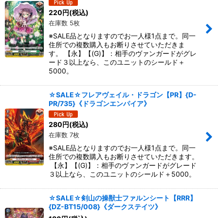
220
円
(税込)
在庫数 5枚
※SALE品となりますのでお一人様1点まで。同一
住所での複数購入もお断りさせていただきま
す。 【永】【(G)】：相手のヴァンガードがグレ
ード３以上なら、このユニットのシールド＋
5000。
☆SALE☆フレアヴェイル・ドラゴン【PR】{D-
PR/735}《ドラゴンエンパイア》
280
円
(税込)
在庫数 7枚
※SALE品となりますのでお一人様1点まで。同一
住所での複数購入もお断りさせていただきます。
【永】【(G)】：相手のヴァンガードがグレード
３以上なら、このユニットのシールド＋5000。
☆SALE☆剣山の操獣士ファルンシート【RRR】
{DZ-BT15/008}《ダークステイツ》