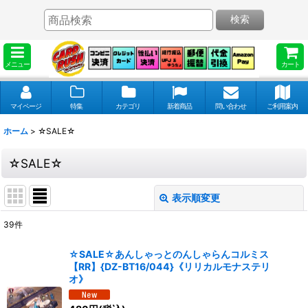
検索
メニュー
カート
マイページ
特集
カテゴリ
新着商品
問い合わせ
ご利用案内
ホーム
>
☆SALE☆
☆SALE☆
表示順変更
閉じる
39
件
表示数
:
☆SALE☆あんしゃっとのんしゃらんコルミス
【RR】{DZ-BT16/044}《リリカルモナステリ
並び順
:
オ》