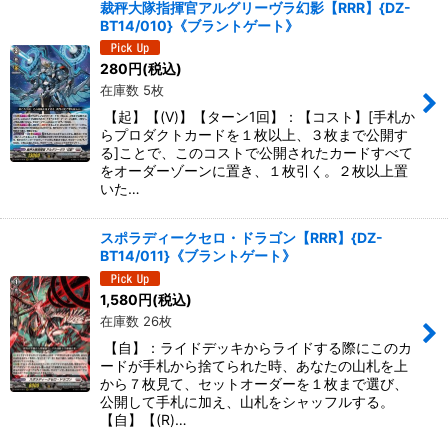
裁秤大隊指揮官アルグリーヴラ幻影【RRR】{DZ-
BT14/010}《ブラントゲート》
280
円
(税込)
在庫数 5枚
【起】【(V)】【ターン1回】：【コスト】[手札か
らプロダクトカードを１枚以上、３枚まで公開す
る]ことで、このコストで公開されたカードすべて
をオーダーゾーンに置き、１枚引く。２枚以上置
いた…
スポラディークセロ・ドラゴン【RRR】{DZ-
BT14/011}《ブラントゲート》
1,580
円
(税込)
在庫数 26枚
【自】：ライドデッキからライドする際にこのカ
ードが手札から捨てられた時、あなたの山札を上
から７枚見て、セットオーダーを１枚まで選び、
公開して手札に加え、山札をシャッフルする。
【自】【(R)…