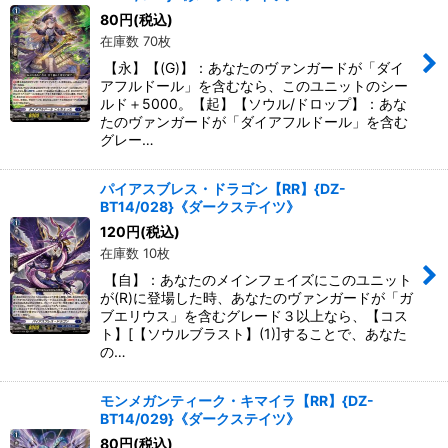
80
円
(税込)
在庫数 70枚
【永】【(G)】：あなたのヴァンガードが「ダイ
アフルドール」を含むなら、このユニットのシー
ルド＋5000。【起】【ソウル/ドロップ】：あな
たのヴァンガードが「ダイアフルドール」を含む
グレー…
パイアスブレス・ドラゴン【RR】{DZ-
BT14/028}《ダークステイツ》
120
円
(税込)
在庫数 10枚
【自】：あなたのメインフェイズにこのユニット
が(R)に登場した時、あなたのヴァンガードが「ガ
ブエリウス」を含むグレード３以上なら、【コス
ト】[【ソウルブラスト】(1)]することで、あなた
の…
モンメガンティーク・キマイラ【RR】{DZ-
BT14/029}《ダークステイツ》
80
円
(税込)