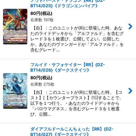
アウトバースト・ドラゴン【RR】{DZ-
BT14/025}《ドラゴンエンパイア》
80
円
(税込)
在庫数 197枚
【自】：このユニットが(R)に登場した時、あな
たのライドデッキから「アルファルド」を含むグ
レード３を１枚選び、公開してよい。公開した
か、あなたのヴァンガードが「アルファルド」を
含むグレード…
フルイド・サフォケイター【RR】{DZ-
BT14/026}《ダークステイツ》
80
円
(税込)
在庫数 275枚
【自】：このユニットが(R)に登場した時、【コ
スト】[【カウンターブラスト】(1)]することで、
以下を１つ行う。・あなたのライドデッキから
「バロウマグネス」を含むグレード３を１枚選
び、公開…
ダイアフルドールこんちぇった【RR】{DZ-
BT14/027}《ダークステイツ》