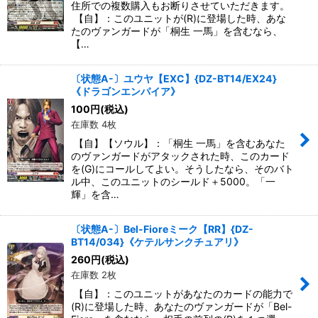
住所での複数購入もお断りさせていただきます。
【自】：このユニットが(R)に登場した時、あな
たのヴァンガードが「桐生 一馬」を含むなら、
【…
〔状態A-〕ユウヤ【EXC】{DZ-BT14/EX24}
《ドラゴンエンパイア》
100
円
(税込)
在庫数 4枚
【自】【ソウル】：「桐生 一馬」を含むあなた
のヴァンガードがアタックされた時、このカード
を(G)にコールしてよい。そうしたなら、そのバト
ル中、このユニットのシールド＋5000。「一
輝」を含…
〔状態A-〕Bel-Fioreミーク【RR】{DZ-
BT14/034}《ケテルサンクチュアリ》
260
円
(税込)
在庫数 2枚
【自】：このユニットがあなたのカードの能力で
(R)に登場した時、あなたのヴァンガードが「Bel-