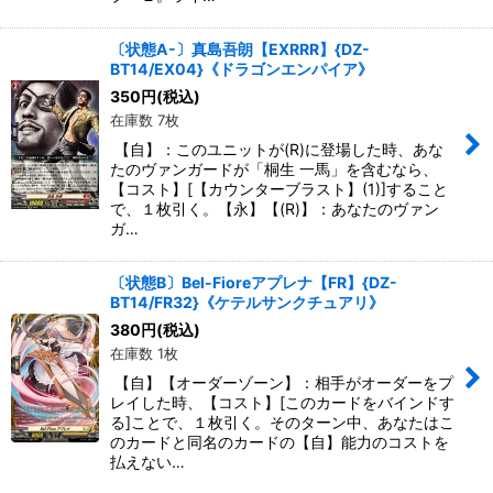
〔状態A-〕真島吾朗【EXRRR】{DZ-
BT14/EX04}《ドラゴンエンパイア》
350
円
(税込)
在庫数 7枚
【自】：このユニットが(R)に登場した時、あな
たのヴァンガードが「桐生 一馬」を含むなら、
【コスト】[【カウンターブラスト】(1)]すること
で、１枚引く。【永】【(R)】：あなたのヴァン
ガ…
〔状態B〕Bel-Fioreアプレナ【FR】{DZ-
BT14/FR32}《ケテルサンクチュアリ》
380
円
(税込)
在庫数 1枚
【自】【オーダーゾーン】：相手がオーダーをプ
レイした時、【コスト】[このカードをバインドす
る]ことで、１枚引く。そのターン中、あなたはこ
のカードと同名のカードの【自】能力のコストを
払えない…