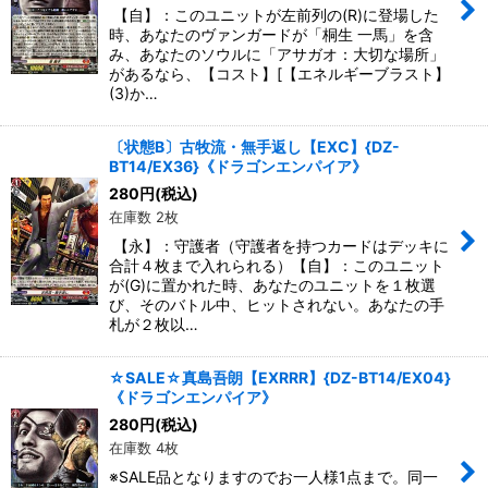
【自】：このユニットが左前列の(R)に登場した
時、あなたのヴァンガードが「桐生 一馬」を含
み、あなたのソウルに「アサガオ：大切な場所」
があるなら、【コスト】[【エネルギーブラスト】
(3)か…
〔状態B〕古牧流・無手返し【EXC】{DZ-
BT14/EX36}《ドラゴンエンパイア》
280
円
(税込)
在庫数 2枚
【永】：守護者（守護者を持つカードはデッキに
合計４枚まで入れられる）【自】：このユニット
が(G)に置かれた時、あなたのユニットを１枚選
び、そのバトル中、ヒットされない。あなたの手
札が２枚以…
☆SALE☆真島吾朗【EXRRR】{DZ-BT14/EX04}
《ドラゴンエンパイア》
280
円
(税込)
在庫数 4枚
※SALE品となりますのでお一人様1点まで。同一