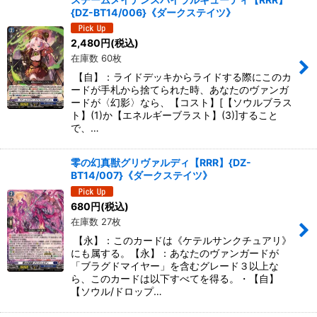
{DZ-BT14/006}《ダークステイツ》
2,480
円
(税込)
在庫数 60枚
【自】：ライドデッキからライドする際にこのカ
ードが手札から捨てられた時、あなたのヴァンガ
ードが〈幻影〉なら、【コスト】[【ソウルブラス
ト】(1)か【エネルギーブラスト】(3)]すること
で、…
零の幻真獣グリヴァルディ【RRR】{DZ-
BT14/007}《ダークステイツ》
680
円
(税込)
在庫数 27枚
【永】：このカードは《ケテルサンクチュアリ》
にも属する。【永】：あなたのヴァンガードが
「ブラグドマイヤー」を含むグレード３以上な
ら、このカードは以下すべてを得る。・【自】
【ソウル/ドロップ…