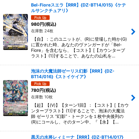
Bel-Fioreスエラ【RRR】{DZ-BT14/015}《ケテ
ルサンクチュアリ》
980
円
(税込)
在庫数 24枚
【自】：このユニットが、(R)に登場した時か(G)
に置かれた時、あなたのヴァンガードが「Bel-
Fiore」を含むなら、【コスト】[【カウンターブ
ラスト】(1)]することで、あなたの山札を…
泡沫の大魔法師ゼーリス幻影【RRR】{DZ-
BT14/016}《ストイケイア》
780
円
(税込)
在庫数 10枚
【起】【(V)】【ターン1回】：【コスト】[【カウ
ンターブラスト】(1)]することで、泡沫の大魔法
師 ゼーリス “幻影”・トークンを１枚中央後列の
(R)にコールし、そのターン中、『【永】【…
黒天の水将レィミーナ【RRR】{DZ-BT14/017}