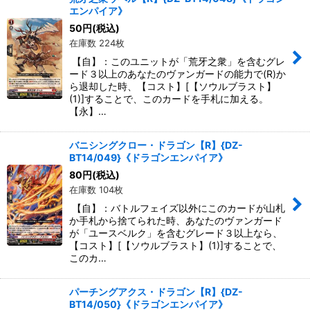
エンパイア》
50
円
(税込)
在庫数 224枚
【自】：このユニットが「荒牙之衆」を含むグレ
ード３以上のあなたのヴァンガードの能力で(R)か
ら退却した時、【コスト】[【ソウルブラスト】
(1)]することで、このカードを手札に加える。
【永】…
バニシングクロー・ドラゴン【R】{DZ-
BT14/049}《ドラゴンエンパイア》
80
円
(税込)
在庫数 104枚
【自】：バトルフェイズ以外にこのカードが山札
か手札から捨てられた時、あなたのヴァンガード
が「ユースベルク」を含むグレード３以上なら、
【コスト】[【ソウルブラスト】(1)]することで、
このカ…
パーチングアクス・ドラゴン【R】{DZ-
BT14/050}《ドラゴンエンパイア》