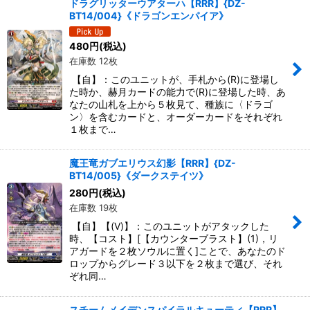
ドラグリッターウアターハ【RRR】{DZ-
BT14/004}《ドラゴンエンパイア》
480
円
(税込)
在庫数 12枚
【自】：このユニットが、手札から(R)に登場し
た時か、赫月カードの能力で(R)に登場した時、あ
なたの山札を上から５枚見て、種族に〈ドラゴ
ン〉を含むカードと、オーダーカードをそれぞれ
１枚まで…
魔王竜ガブエリウス幻影【RRR】{DZ-
BT14/005}《ダークステイツ》
280
円
(税込)
在庫数 19枚
【自】【(V)】：このユニットがアタックした
時、【コスト】[【カウンターブラスト】(1)，リ
アガードを２枚ソウルに置く]ことで、あなたのド
ロップからグレード３以下を２枚まで選び、それ
ぞれ同…
スチームメイデンスパイラルキューティ【RRR】