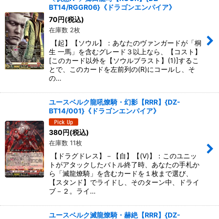
BT14/RGGR06}《ドラゴンエンパイア》
70
円
(税込)
在庫数 2枚
【起】【ソウル】：あなたのヴァンガードが「桐
生 一馬」を含むグレード３以上なら、【コスト】
[このカード以外を【ソウルブラスト】(1)]するこ
とで、このカードを左前列の(R)にコールし、そ
の…
ユースベルク龍吼燎騎・幻影【RRR】{DZ-
BT14/001}《ドラゴンエンパイア》
380
円
(税込)
在庫数 11枚
【ドラグドレス】－【自】【(V)】：このユニッ
トがアタックしたバトル終了時、あなたの手札か
ら「滅龍燎騎」を含むカードを１枚まで選び、
【スタンド】でライドし、そのターン中、ドライ
ブ－２。ライ…
ユースベルク滅龍燎騎・赫絶【RRR】{DZ-