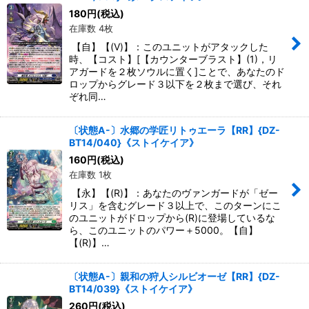
絞り込む
180
円
(税込)
在庫数 4枚
【自】【(V)】：このユニットがアタックした
時、【コスト】[【カウンターブラスト】(1)，リ
アガードを２枚ソウルに置く]ことで、あなたのド
ロップからグレード３以下を２枚まで選び、それ
ぞれ同…
〔状態A-〕水郷の学匠リトゥエーラ【RR】{DZ-
BT14/040}《ストイケイア》
160
円
(税込)
在庫数 1枚
【永】【(R)】：あなたのヴァンガードが「ゼー
リス」を含むグレード３以上で、このターンにこ
のユニットがドロップから(R)に登場しているな
ら、このユニットのパワー＋5000。【自】
【(R)】…
〔状態A-〕親和の狩人シルビオーゼ【RR】{DZ-
BT14/039}《ストイケイア》
260
円
(税込)