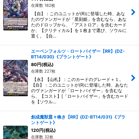
在庫数 182枚
【自】：このユニットが(R)に登場した時、あな
たのヴァンガードが「星刻姫」を含むなら、あな
たのドロップから、「アストロア」を含むカード
か、【クリティカル】を１枚まで選び、ソウルに
置く。【自…
エーベンフォルツ・ロートバイザー【RR】{DZ-
BT14/030}《ブラントゲート》
80
円
(税込)
在庫数 227枚
【永】【山札】：このカードのグレード＋１。
【自】：このユニットが(R)に登場した時、あなた
のヴァンガードが「ロートバイザー」を含むな
ら、【コスト】[「ロートバイザー」を含むカード
を【ソウル…
創成魔獣囂々喚き【RR】{DZ-BT14/031}《ブラ
ントゲート》
120
円
(税込)
在庫数 32枚