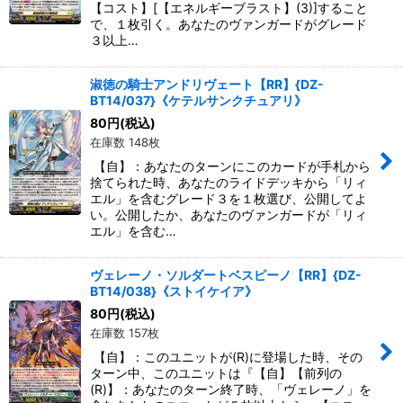
【コスト】[【エネルギーブラスト】(3)]すること
で、１枚引く。あなたのヴァンガードがグレード
３以上…
淑徳の騎士アンドリヴェート【RR】{DZ-
BT14/037}《ケテルサンクチュアリ》
80
円
(税込)
在庫数 148枚
【自】：あなたのターンにこのカードが手札から
捨てられた時、あなたのライドデッキから「リィ
エル」を含むグレード３を１枚選び、公開してよ
い。公開したか、あなたのヴァンガードが「リィ
エル」を含む…
ヴェレーノ・ソルダートベスピーノ【RR】{DZ-
BT14/038}《ストイケイア》
80
円
(税込)
在庫数 157枚
【自】：このユニットが(R)に登場した時、その
ターン中、このユニットは『【自】【前列の
(R)】：あなたのターン終了時、「ヴェレーノ」を