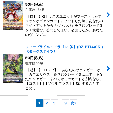
50
円
(税込)
在庫数 184枚
【自】【(R)】：このユニットがブーストしたア
タックがヴァンガードにヒットした時、あなたの
ライドデッキから「ヴァルガ」を含むグレード３
を１枚選び、公開してよい。公開したか、あなた
のヴァンガ…
フィーブライル・ドラゴン【R】{DZ-BT14/051}
《ダークステイツ》
50
円
(税込)
在庫数 55枚
【起】【ドロップ】：あなたのヴァンガードが
「ガブエリウス」を含むグレード３以上で、あな
たのリアガードすべてがこのカードと別名なら、
【コスト】[【ソウルブラスト】(2)]することで、
このカー…
1
2
3
...
9
次
»