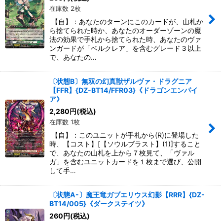
在庫数 2枚
【自】：あなたのターンにこのカードが、山札か
ら捨てられた時か、あなたのオーダーゾーンの魔
法の効果で手札から捨てられた時、あなたのヴァ
ンガードが「ベルクレア」を含むグレード３以上
で、あなたの…
〔状態B〕無双の幻真獣ザルヴァ・ドラグニア
【FFR】{DZ-BT14/FFR03}《ドラゴンエンパイ
ア》
2,280
円
(税込)
在庫数 1枚
【自】：このユニットが手札から(R)に登場した
時、【コスト】[【ソウルブラスト】(1)]すること
で、あなたの山札を上から７枚見て、「ヴァル
ガ」を含むユニットカードを１枚まで選び、公開
して手…
〔状態A-〕魔王竜ガブエリウス幻影【RRR】{DZ-
BT14/005}《ダークステイツ》
260
円
(税込)