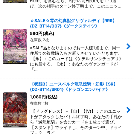
Fiore」を含むなら、相手の前列の(R)を１つ選
び、次の相手のターン終了時まで、このユニッ…
☆SALE☆零の幻真獣グリヴァルディ【RRR】
{DZ-BT14/007}《ダークステイツ》
580
円
(税込)
在庫数 2枚
※SALE品となりますのでお一人様1点まで。同一
住所での複数購入もお断りさせていただきます。
【永】：このカードは《ケテルサンクチュアリ》
にも属する。【永】：あなたのヴァンガードが
「…
〔状態B〕ユースベルク龍吼燎騎・幻影【SR】
{DZ-BT14/SR01}《ドラゴンエンパイア》
1,080
円
(税込)
在庫数 1枚
【ドラグドレス】－【自】【(V)】：このユニッ
トがアタックしたバトル終了時、あなたの手札か
ら「滅龍燎騎」を含むカードを１枚まで選び、
【スタンド】でライドし、そのターン中、ドライ
ブ－２。ライ…