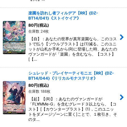
楽園を訪れし者フィルデア【RR】{DZ-
BT14/041}《ストイケイア》
80
円
(税込)
在庫数 24枚
【自】：あなたの世界が真宵楽園なら、このコス
トで払う【ソウルブラスト】は(1)減る。このユニ
ットが山札か手札から(R)に登場した時、あなたの
ヴァンガードが「楽園」を含むなら、【コスト】
[【…
シュレッド・プレイヤーティモニエ【RR】{DZ-
BT14/044}《リリカルモナステリオ》
80
円
(税込)
在庫数 188枚
【起】【(R)】：あなたのヴァンガードが
「FL∀MMe-G」を含むグレード３以上なら、【コ
スト】[【カウンターブラスト】(1)，このユニッ
トをダメージゾーンに置く]ことで、１枚引き、そ
のタ…