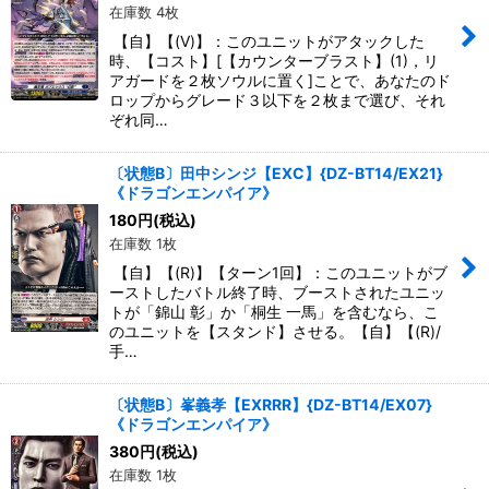
在庫数 4枚
【自】【(V)】：このユニットがアタックした
時、【コスト】[【カウンターブラスト】(1)，リ
アガードを２枚ソウルに置く]ことで、あなたのド
ロップからグレード３以下を２枚まで選び、それ
ぞれ同…
〔状態B〕田中シンジ【EXC】{DZ-BT14/EX21}
《ドラゴンエンパイア》
180
円
(税込)
在庫数 1枚
【自】【(R)】【ターン1回】：このユニットがブ
ーストしたバトル終了時、ブーストされたユニッ
トが「錦山 彰」か「桐生 一馬」を含むなら、こ
のユニットを【スタンド】させる。【自】【(R)/
手…
〔状態B〕峯義孝【EXRRR】{DZ-BT14/EX07}
《ドラゴンエンパイア》
380
円
(税込)
在庫数 1枚