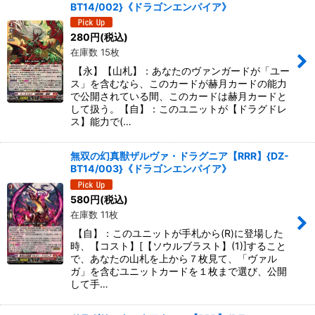
BT14/002}《ドラゴンエンパイア》
280
円
(税込)
在庫数 15枚
【永】【山札】：あなたのヴァンガードが「ユー
ス」を含むなら、このカードが赫月カードの能力
で公開されている間、このカードは赫月カードと
して扱う。【自】：このユニットが【ドラグドレ
ス】能力で(…
無双の幻真獣ザルヴァ・ドラグニア【RRR】{DZ-
BT14/003}《ドラゴンエンパイア》
580
円
(税込)
在庫数 11枚
【自】：このユニットが手札から(R)に登場した
時、【コスト】[【ソウルブラスト】(1)]すること
で、あなたの山札を上から７枚見て、「ヴァル
ガ」を含むユニットカードを１枚まで選び、公開
して手…