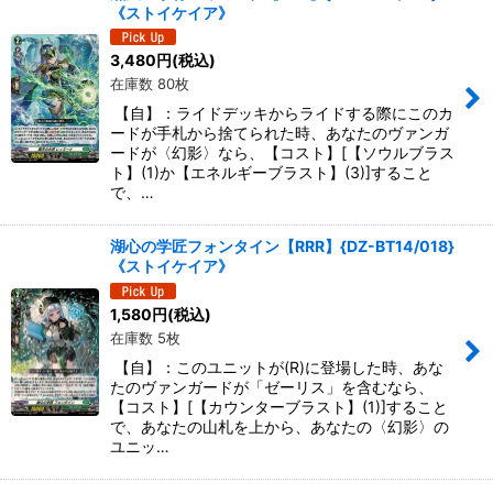
《ストイケイア》
3,480
円
(税込)
在庫数 80枚
【自】：ライドデッキからライドする際にこのカ
ードが手札から捨てられた時、あなたのヴァンガ
ードが〈幻影〉なら、【コスト】[【ソウルブラス
ト】(1)か【エネルギーブラスト】(3)]すること
で、…
湖心の学匠フォンタイン【RRR】{DZ-BT14/018}
《ストイケイア》
1,580
円
(税込)
在庫数 5枚
【自】：このユニットが(R)に登場した時、あな
たのヴァンガードが「ゼーリス」を含むなら、
【コスト】[【カウンターブラスト】(1)]すること
で、あなたの山札を上から、あなたの〈幻影〉の
ユニッ…