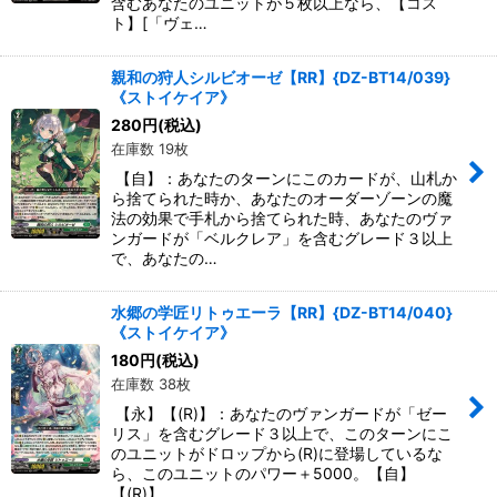
含むあなたのユニットが５枚以上なら、【コス
ト】[「ヴェ…
親和の狩人シルビオーゼ【RR】{DZ-BT14/039}
《ストイケイア》
280
円
(税込)
在庫数 19枚
【自】：あなたのターンにこのカードが、山札か
ら捨てられた時か、あなたのオーダーゾーンの魔
法の効果で手札から捨てられた時、あなたのヴァ
ンガードが「ベルクレア」を含むグレード３以上
で、あなたの…
水郷の学匠リトゥエーラ【RR】{DZ-BT14/040}
《ストイケイア》
180
円
(税込)
在庫数 38枚
【永】【(R)】：あなたのヴァンガードが「ゼー
リス」を含むグレード３以上で、このターンにこ
のユニットがドロップから(R)に登場しているな
ら、このユニットのパワー＋5000。【自】
【(R)】…