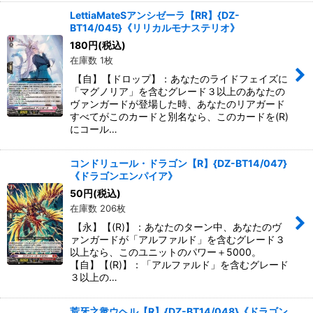
LettiaMateSアンシゼーラ【RR】{DZ-
BT14/045}《リリカルモナステリオ》
180
円
(税込)
在庫数 1枚
【自】【ドロップ】：あなたのライドフェイズに
「マグノリア」を含むグレード３以上のあなたの
ヴァンガードが登場した時、あなたのリアガード
すべてがこのカードと別名なら、このカードを(R)
にコール…
コンドリュール・ドラゴン【R】{DZ-BT14/047}
《ドラゴンエンパイア》
50
円
(税込)
在庫数 206枚
【永】【(R)】：あなたのターン中、あなたのヴ
ァンガードが「アルファルド」を含むグレード３
以上なら、このユニットのパワー＋5000。
【自】【(R)】：「アルファルド」を含むグレード
３以上の…
荒牙之衆ウヘル【R】{DZ-BT14/048}《ドラゴン