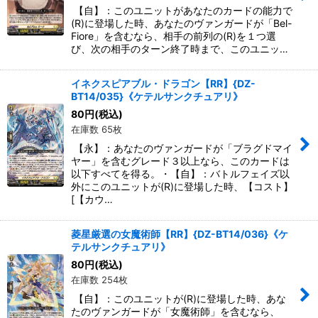
【自】：このユニットがあなたのカードの能力で
(R)に登場した時、あなたのヴァンガードが「Bel-
Fiore」を含むなら、相手の前列の(R)を１つ選
び、次の相手のターン終了時まで、このユニッ…
イネクスピアブル・ドラゴン【RR】{DZ-
BT14/035}《ケテルサンクチュアリ》
80
円
(税込)
在庫数 65枚
【永】：あなたのヴァンガードが「ブラグドマイ
ヤー」を含むグレード３以上なら、このカードは
以下すべてを得る。・【自】：バトルフェイズ以
外にこのユニットが(R)に登場した時、【コスト】
[【カウ…
菱星厳選の女魔術師【RR】{DZ-BT14/036}《ケ
テルサンクチュアリ》
80
円
(税込)
在庫数 254枚
【自】：このユニットが(R)に登場した時、あな
たのヴァンガードが「女魔術師」を含むなら、