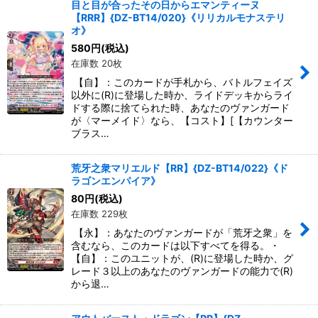
目と目が合ったその日からエマンティーヌ
【RRR】{DZ-BT14/020}《リリカルモナステリ
オ》
580
円
(税込)
在庫数 20枚
【自】：このカードが手札から、バトルフェイズ
以外に(R)に登場した時か、ライドデッキからライ
ドする際に捨てられた時、あなたのヴァンガード
が〈マーメイド〉なら、【コスト】[【カウンター
ブラス…
荒牙之衆マリエルド【RR】{DZ-BT14/022}《ド
ラゴンエンパイア》
80
円
(税込)
在庫数 229枚
【永】：あなたのヴァンガードが「荒牙之衆」を
含むなら、このカードは以下すべてを得る。・
【自】：このユニットが、(R)に登場した時か、グ
レード３以上のあなたのヴァンガードの能力で(R)
から退…