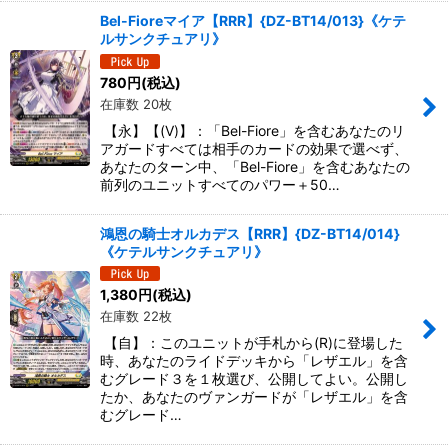
Bel-Fioreマイア【RRR】{DZ-BT14/013}《ケテ
ルサンクチュアリ》
780
円
(税込)
在庫数 20枚
【永】【(V)】：「Bel-Fiore」を含むあなたのリ
アガードすべては相手のカードの効果で選べず、
あなたのターン中、「Bel-Fiore」を含むあなたの
前列のユニットすべてのパワー＋50…
鴻恩の騎士オルカデス【RRR】{DZ-BT14/014}
《ケテルサンクチュアリ》
1,380
円
(税込)
在庫数 22枚
【自】：このユニットが手札から(R)に登場した
時、あなたのライドデッキから「レザエル」を含
むグレード３を１枚選び、公開してよい。公開し
たか、あなたのヴァンガードが「レザエル」を含
むグレード…