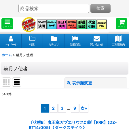
検索
メニュー
カート
マイページ
特集
カテゴリ
新着商品
問い合わせ
ご利用案内
ホーム
>
赫月ノ使者
赫月ノ使者
表示順変更
閉じる
540
件
表示数
:
1
2
3
...
9
次
»
並び順
:
〔状態B〕魔王竜ガブエリウス幻影【RRR】{DZ-
BT14/005}《ダークステイツ》