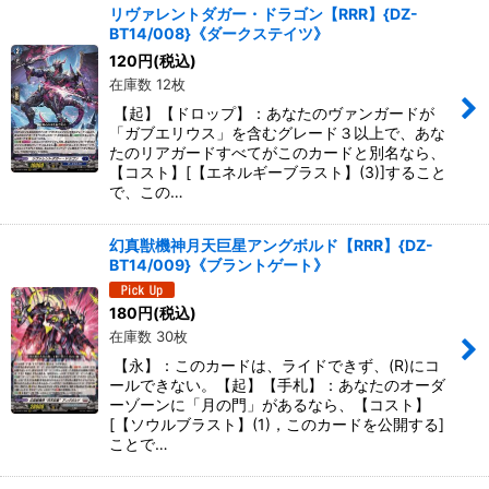
リヴァレントダガー・ドラゴン【RRR】{DZ-
BT14/008}《ダークステイツ》
120
円
(税込)
在庫数 12枚
【起】【ドロップ】：あなたのヴァンガードが
「ガブエリウス」を含むグレード３以上で、あな
たのリアガードすべてがこのカードと別名なら、
【コスト】[【エネルギーブラスト】(3)]すること
で、この…
幻真獣機神月天巨星アングボルド【RRR】{DZ-
BT14/009}《ブラントゲート》
180
円
(税込)
在庫数 30枚
【永】：このカードは、ライドできず、(R)にコ
ールできない。【起】【手札】：あなたのオーダ
ーゾーンに「月の門」があるなら、【コスト】
[【ソウルブラスト】(1)，このカードを公開する]
ことで…