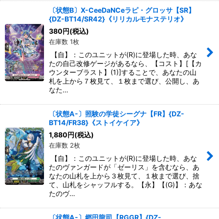
〔状態B〕X-CeeDaNCeラピ・グロッサ【SR】
{DZ-BT14/SR42}《リリカルモナステリオ》
380
円
(税込)
在庫数 1枚
【自】：このユニットが(R)に登場した時、あな
たの自己改修ゲージがあるなら、【コスト】[【カ
ウンターブラスト】(1)]することで、あなたの山
札を上から７枚見て、１枚まで選び、公開し、あ
なた…
〔状態A-〕照験の学徒シーグナ【FR】{DZ-
BT14/FR38}《ストイケイア》
1,880
円
(税込)
在庫数 2枚
【自】：このユニットが(R)に登場した時、あな
たのヴァンガードが「ゼーリス」を含むなら、あ
なたの山札を上から３枚見て、１枚まで選び、捨
て、山札をシャッフルする。【永】【(G)】：あな
たのヴ…
〔状態A-〕郷田龍司【RGGR】{DZ-