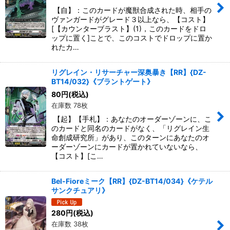
【自】：このカードが魔獣合成された時、相手の
ヴァンガードがグレード３以上なら、【コスト】
[【カウンターブラスト】(1)，このカードをドロ
ップに置く]ことで、このコストでドロップに置か
れたカ…
リグレイン・リサーチャー深奥暴き【RR】{DZ-
BT14/032}《ブラントゲート》
80
円
(税込)
在庫数 78枚
【起】【手札】：あなたのオーダーゾーンに、こ
のカードと同名のカードがなく、「リグレイン生
命創成研究所」があり、このターンにあなたのオ
ーダーゾーンにカードが置かれていないなら、
【コスト】[こ…
Bel-Fioreミーク【RR】{DZ-BT14/034}《ケテル
サンクチュアリ》
280
円
(税込)
在庫数 38枚