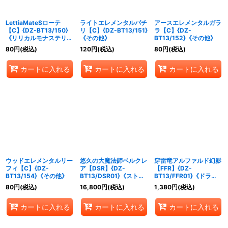
LettiaMateSローテ
ライトエレメンタルパチ
アースエレメンタルガラ
【C】{DZ-BT13/150}
リ【C】{DZ-BT13/151}
ラ【C】{DZ-
《リリカルモナステリ
《その他》
BT13/152}《その他》
オ》
80
円
(税込)
120
円
(税込)
80
円
(税込)
カートに入れる
カートに入れる
カートに入れる
ウッドエレメンタルリー
悠久の大魔法師ベルクレ
穿雷竜アルファルド幻影
フィ【C】{DZ-
ア【DSR】{DZ-
【FFR】{DZ-
BT13/154}《その他》
BT13/DSR01}《ストイ
BT13/FFR01}《ドラゴ
ケイア》
ンエンパイア》
80
円
(税込)
16,800
円
(税込)
1,380
円
(税込)
カートに入れる
カートに入れる
カートに入れる