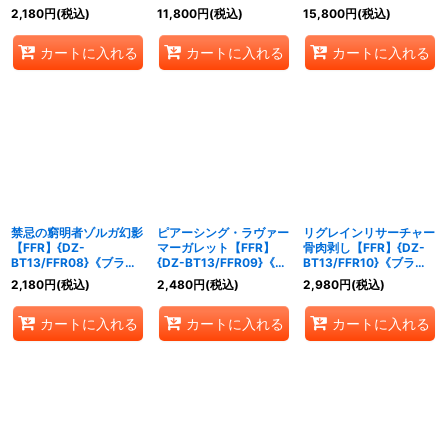
ステイツ》
ークステイツ/ケテルサ
ステイツケテルサンクチ
2,180
円
(税込)
11,800
円
(税込)
15,800
円
(税込)
ンクチュアリ》
ュアリ》
カートに入れる
カートに入れる
カートに入れる
禁忌の窮明者ゾルガ幻影
ピアーシング・ラヴァー
リグレインリサーチャー
【FFR】{DZ-
マーガレット【FFR】
骨肉剥し【FFR】{DZ-
BT13/FFR08}《ブラン
{DZ-BT13/FFR09}《ブ
BT13/FFR10}《ブラン
トゲート》
ラントゲート》
トゲート》
2,180
円
(税込)
2,480
円
(税込)
2,980
円
(税込)
カートに入れる
カートに入れる
カートに入れる