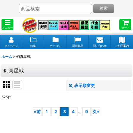
検索
メニュー
カート
マイページ
特集
カテゴリ
新着商品
問い合わせ
ご利用案内
ホーム
>
幻真星戦
幻真星戦
表示順変更
閉じる
525
件
表示数
:
«
前
1
2
3
4
...
9
次
»
並び順
: