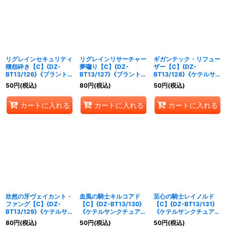
リグレインセキュリティ
リグレインリサーチャー
ギガンテック・リフュー
積怨砕き【C】{DZ-
夢囓り【C】{DZ-
ザー【C】{DZ-
BT13/126}《ブラントゲ
BT13/127}《ブラントゲ
BT13/128}《ケテルサン
ート》
ート》
クチュアリ》
50
円
(税込)
80
円
(税込)
50
円
(税込)
カートに入れる
カートに入れる
カートに入れる
欣然の牙ヴェイカント・
血風の騎士キルコアド
至心の騎士レイノルド
ファング【C】{DZ-
【C】{DZ-BT13/130}
【C】{DZ-BT13/131}
BT13/129}《ケテルサン
《ケテルサンクチュア
《ケテルサンクチュア
クチュアリ》
リ》
リ》
80
円
(税込)
50
円
(税込)
50
円
(税込)