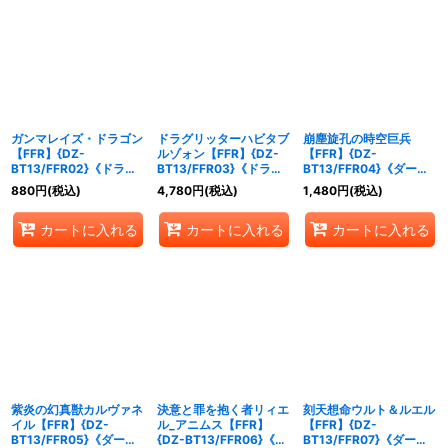
ガンマレイズ・ドラゴン
ドラグリッターハビタブ
崩塵旋孔の時空巨兵
【FFR】{DZ-
ルゾォン【FFR】{DZ-
【FFR】{DZ-
BT13/FFR02}《ドラゴ
BT13/FFR03}《ドラゴ
BT13/FFR04}《ダーク
ンエンパイア》
ンエンパイア》
ステイツ》
880
円
(税込)
4,780
円
(税込)
1,480
円
(税込)
カートに入れる
カートに入れる
カートに入れる
紫炎の幻真獣カルヴァネ
決意と罪を抱く者リィエ
刻天想命ウルト＆ルエル
イル【FFR】{DZ-
ル_アニムス【FFR】
【FFR】{DZ-
BT13/FFR05}《ダーク
{DZ-BT13/FFR06}《ダ
BT13/FFR07}《ダーク