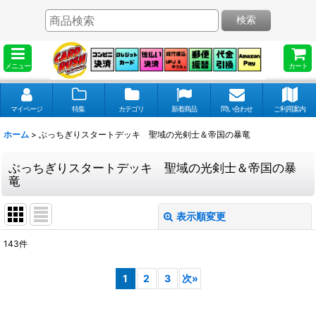
検索
メニュー
カート
マイページ
特集
カテゴリ
新着商品
問い合わせ
ご利用案内
ホーム
>
ぶっちぎりスタートデッキ 聖域の光剣士＆帝国の暴竜
ぶっちぎりスタートデッキ 聖域の光剣士＆帝国の暴
竜
表示順変更
閉じる
143
件
表示数
:
1
2
3
次
»
並び順
: