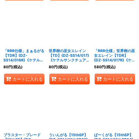
「RRR仕様」まぁるがる
世界樹の巫女エレイン
「RRR仕様」世界樹の巫
【TDR】{DZ-
【TD】{DZ-SS14/017}
女エレイン【TDR】
SS14/016R}《ケテルサ
《ケテルサンクチュア
{DZ-SS14/017R}《ケテ
ンクチュアリ》
リ》
ルサンクチュアリ》
80
円
(税込)
80
円
(税込)
580
円
(税込)
カートに入れる
カートに入れる
カートに入れる
ブラスター・ブレード
ういんがる【15thSP】
ばーくがる【15thSP】