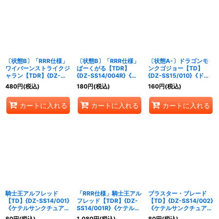
絞り込む
〔状態B〕「RRR仕様」
〔状態B〕「RRR仕様」
〔状態A-〕ドラゴンモ
ワイバーンストライクジ
ばーくがる【TDR】
ンクゴジョー【TD】
ャラン【TDR】{DZ-
{DZ-SS14/004R}《ケ
{DZ-SS15/010}《ドラ
SS15/011R}《ドラゴン
テルサンクチュアリ》
ゴンエンパイア》
480
円
(税込)
180
円
(税込)
160
円
(税込)
エンパイア》
カートに入れる
カートに入れる
カートに入れる
騎士王アルフレッド
「RRR仕様」騎士王アル
ブラスター・ブレード
【TD】{DZ-SS14/001}
フレッド【TDR】{DZ-
【TD】{DZ-SS14/002}
《ケテルサンクチュア
SS14/001R}《ケテルサ
《ケテルサンクチュア
リ》
ンクチュアリ》
リ》
80
円
(税込)
1,080
円
(税込)
80
円
(税込)