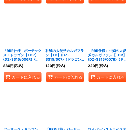
「RRR仕様」ボーテック
壮鱗の大炎斧カルガフラ
「RRR仕様」壮鱗の大炎
ス・ドラゴン【TDR】
ン【TD】{DZ-
斧カルガフラン【TDR】
{DZ-SS15/006R}《ド
SS15/007}《ドラゴン
{DZ-SS15/007R}《ド
ラゴンエンパイア》
エンパイア》
ラゴンエンパイア》
880
円
(税込)
120
円
(税込)
220
円
(税込)
カートに入れる
カートに入れる
カートに入れる
バーサーク・ドラゴン
「RRR仕様」バーサー
ワイバーンストライクテ