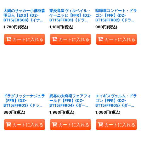
太陽のサッカー小僧稲森
業炎竜皇ヴィルベイル・
喧嘩屋コンピート・ドラ
明日人【EXS】{DZ-
ケーニッヒ【FFR】{DZ-
ゴン【FFR】{DZ-
BT15/EXS06}《イナズ
BT15/FFR01}《ドラゴ
BT15/FFR02}《ドラゴ
マイレブン》
ンエンパイア》
ンエンパイア》
1,780
円
(税込)
1,180
円
(税込)
980
円
(税込)
カートに入れる
カートに入れる
カートに入れる
ドラグリッターナジュラ
異界の大奇術フェアフィ
エイギスヴェルム・ドラ
【FFR】{DZ-
ールド【FFR】{DZ-
ゴン【FFR】{DZ-
BT15/FFR03}《ドラゴ
BT15/FFR04}《ダーク
BT15/FFR05}《ダーク
ンエンパイア》
ステイツ》
ステイツ》
880
円
(税込)
1,980
円
(税込)
1,080
円
(税込)
カートに入れる
カートに入れる
カートに入れる