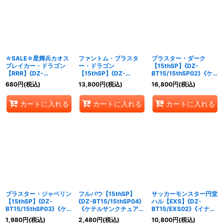
☆SALE☆星輝兵カオス
ファントム・ブラスタ
ブラスター・ダーク
ブレイカー・ドラゴン
ー・ドラゴン
【15thSP】{DZ-
【RRR】{DZ-
【15thSP】{DZ-
BT15/15thSP02}《ケテ
BT15/010}《ブラントゲ
BT15/15thSP01}《ケテ
ルサンクチュアリ》
680
円
(税込)
13,800
円
(税込)
16,800
円
(税込)
ート》
ルサンクチュアリ》
カートに入れる
カートに入れる
カートに入れる
ブラスター・ジャベリン
フルバウ【15thSP】
サッカーモンスター円堂
【15thSP】{DZ-
{DZ-BT15/15thSP04}
ハル【EXS】{DZ-
BT15/15thSP03}《ケテ
《ケテルサンクチュア
BT15/EXS02}《イナズ
ルサンクチュアリ》
リ》
マイレブン》
1,980
円
(税込)
2,480
円
(税込)
10,800
円
(税込)