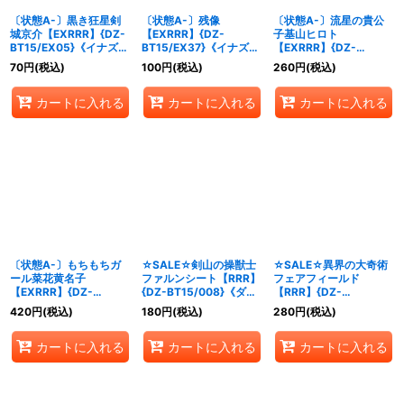
〔状態A-〕黒き狂星剣
〔状態A-〕残像
〔状態A-〕流星の貴公
城京介【EXRRR】{DZ-
【EXRRR】{DZ-
子基山ヒロト
BT15/EX05}《イナズマ
BT15/EX37}《イナズマ
【EXRRR】{DZ-
イレブン》
イレブン》
BT15/EX04}《イナズマ
70
円
(税込)
100
円
(税込)
260
円
(税込)
イレブン》
カートに入れる
カートに入れる
カートに入れる
〔状態A-〕もちもちガ
☆SALE☆剣山の操獣士
☆SALE☆異界の大奇術
ール菜花黄名子
ファルンシート【RRR】
フェアフィールド
【EXRRR】{DZ-
{DZ-BT15/008}《ダー
【RRR】{DZ-
BT15/EX06}《イナズマ
クステイツ》
BT15/004}《ダークス
420
円
(税込)
180
円
(税込)
280
円
(税込)
イレブン》
テイツ》
カートに入れる
カートに入れる
カートに入れる