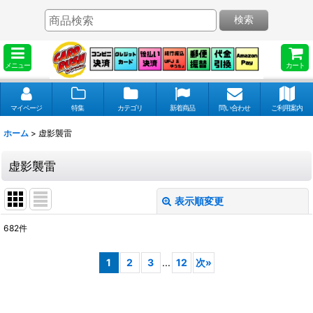
検索
メニュー
カート
マイページ
特集
カテゴリ
新着商品
問い合わせ
ご利用案内
ホーム
>
虚影襲雷
虚影襲雷
表示順変更
閉じる
682
件
表示数
:
1
2
3
...
12
次
»
並び順
: