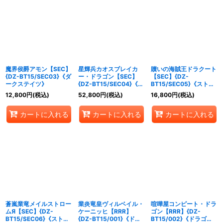
魔界侯爵アモン【SEC】
星輝兵カオスブレイカ
贖いの海賊王ドラクート
{DZ-BT15/SEC03}《ダ
ー・ドラゴン【SEC】
【SEC】{DZ-
ークステイツ》
{DZ-BT15/SEC04}《ブ
BT15/SEC05}《ストイ
ラントゲート》
ケイア》
12,800
円
(税込)
52,800
円
(税込)
16,800
円
(税込)
カートに入れる
カートに入れる
カートに入れる
蒼嵐業竜メイルストロー
業炎竜皇ヴィルベイル・
喧嘩屋コンピート・ドラ
ムЯ【SEC】{DZ-
ケーニッヒ【RRR】
ゴン【RRR】{DZ-
BT15/SEC06}《ストイ
{DZ-BT15/001}《ドラ
BT15/002}《ドラゴン