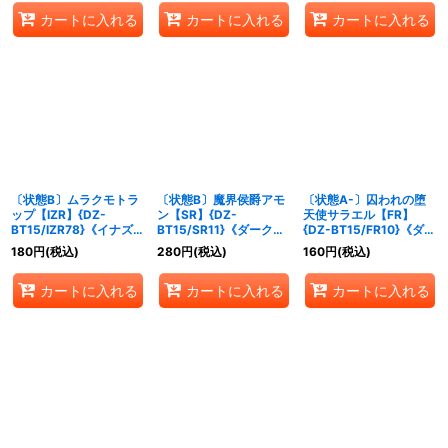
カートに入れる
カートに入れる
カートに入れる
〔状態B〕ムラクモトラ
〔状態B〕魔界侯爵アモ
〔状態A-〕囚われの堕
ップ【IZR】{DZ-
ン【SR】{DZ-
天使サラエル【FR】
BT15/IZR78}《イナズマ
BT15/SR11}《ダークス
{DZ-BT15/FR10}《ダー
イレブン》
テイツ》
クステイツ》
180
円
(税込)
280
円
(税込)
160
円
(税込)
カートに入れる
カートに入れる
カートに入れる