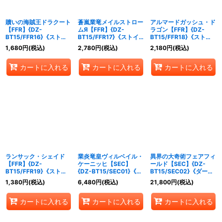
贖いの海賊王ドラクート
蒼嵐業竜メイルストロー
アルマードガッシュ・ド
【FFR】{DZ-
ムЯ【FFR】{DZ-
ラゴン【FFR】{DZ-
BT15/FFR16}《ストイ
BT15/FFR17}《ストイ
BT15/FFR18}《ストイ
ケイア》
ケイア》
ケイア》
1,680
円
(税込)
2,780
円
(税込)
2,180
円
(税込)
カートに入れる
カートに入れる
カートに入れる
ランサック・シェイド
業炎竜皇ヴィルベイル・
異界の大奇術フェアフィ
【FFR】{DZ-
ケーニッヒ【SEC】
ールド【SEC】{DZ-
BT15/FFR19}《ストイ
{DZ-BT15/SEC01}《ド
BT15/SEC02}《ダーク
ケイア》
ラゴンエンパイア》
ステイツ》
1,380
円
(税込)
6,480
円
(税込)
21,800
円
(税込)
カートに入れる
カートに入れる
カートに入れる