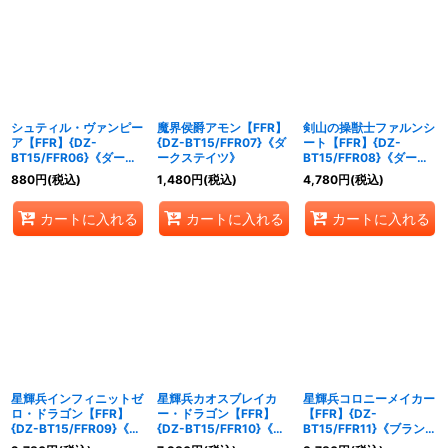
シュティル・ヴァンピー
魔界侯爵アモン【FFR】
剣山の操獣士ファルンシ
ア【FFR】{DZ-
{DZ-BT15/FFR07}《ダ
ート【FFR】{DZ-
BT15/FFR06}《ダーク
ークステイツ》
BT15/FFR08}《ダーク
ステイツ》
ステイツ》
880
円
(税込)
1,480
円
(税込)
4,780
円
(税込)
カートに入れる
カートに入れる
カートに入れる
星輝兵インフィニットゼ
星輝兵カオスブレイカ
星輝兵コロニーメイカー
ロ・ドラゴン【FFR】
ー・ドラゴン【FFR】
【FFR】{DZ-
{DZ-BT15/FFR09}《ブ
{DZ-BT15/FFR10}《ブ
BT15/FFR11}《ブラント
ラントゲート》
ラントゲート》
ゲート》