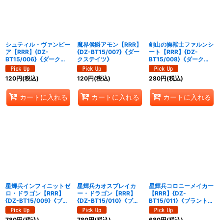
シュティル・ヴァンピー
魔界侯爵アモン【RRR】
剣山の操獣士ファルンシ
ア【RRR】{DZ-
{DZ-BT15/007}《ダー
ート【RRR】{DZ-
BT15/006}《ダークス
クステイツ》
BT15/008}《ダークス
テイツ》
テイツ》
120
円
(税込)
120
円
(税込)
280
円
(税込)
カートに入れる
カートに入れる
カートに入れる
星輝兵インフィニットゼ
星輝兵カオスブレイカ
星輝兵コロニーメイカー
ロ・ドラゴン【RRR】
ー・ドラゴン【RRR】
【RRR】{DZ-
{DZ-BT15/009}《ブラ
{DZ-BT15/010}《ブラ
BT15/011}《ブラントゲ
ントゲート》
ントゲート》
ート》
780
円
(税込)
780
円
(税込)
680
円
(税込)