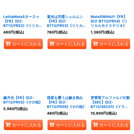
LettiaMateSターヌゥ
遮光は完璧シュルムン
MateSWithU!!【FR】
【FR】{DZ-
【FR】{DZ-
{DZ-BT13/FR54}《リ
BT13/FR52}《リリカル
BT13/FR53}《リリカル
リカルモナステリオ》
モナステリオ》
モナステリオ》
480
円
(税込)
780
円
(税込)
1,380
円
(税込)
カートに入れる
カートに入れる
カートに入れる
赫月光【FR】{DZ-
惑星を覆うは赫き病み
穿雷竜アルファルド幻影
BT13/FR55}《その他》
【FR】{DZ-
【SEC】{DZ-
BT13/FR56}《その他》
BT13/SEC01}《ドラゴ
5,980
円
(税込)
ンエンパイア》
480
円
(税込)
10,800
円
(税込)
カートに入れる
カートに入れる
カートに入れる