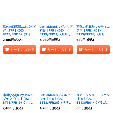
絞り込む
悠久の幻真獣ニルズベイ
LettiaMateSマグノリア
万化の幻真獣ウルティニ
グ【FFR】{DZ-
幻影【FFR】{DZ-
アス【FFR】{DZ-
BT13/FFR16}《ストイ
BT13/FFR17}《リリカ
BT13/FFR18}《リリカ
ケイア》
ルモナステリオ》
ルモナステリオ》
2,180
円
(税込)
4,980
円
(税込)
680
円
(税込)
カートに入れる
カートに入れる
カートに入れる
凛冽なる願いヴァルシュ
LettiaMateSディルアー
リカーランス・ドラゴン
ブラン【FFR】{DZ-
シュ【FFR】{DZ-
【FR】{DZ-
BT13/FFR19}《リリカ
BT13/FFR20}《リリカ
BT13/FR01}《ドラゴン
ルモナステリオ》
ルモナステリオ》
エンパイア》
7,480
円
(税込)
4,780
円
(税込)
80
円
(税込)