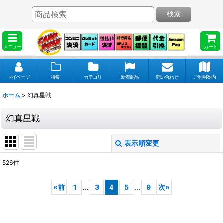
検索
メニュー
カート
マイページ
特集
カテゴリ
新着商品
問い合わせ
ご利用案内
ホーム
>
幻真星戦
幻真星戦
表示順変更
閉じる
526
件
表示数
:
«
前
1
...
3
4
5
...
9
次
»
並び順
: