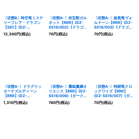
〔状態B〕時空竜ミステ
〔状態A-〕赤宝獣ガル
〔状態A-〕旋風竜ヴォ
リーフレア・ドラゴン
ネット【RRR】{DZ-
ルドーン【RRR】{DZ-
【SEC】{DZ-
SS16/002}《ドラゴン
SS16/003}《ドラゴン
SS16/SEC04}《ダーク
エンパイア》
エンパイア》
12,300
円
(税込)
70
円
(税込)
70
円
(税込)
ステイツ》
〔状態A-〕ドラグリッ
〔状態A-〕麗焔魔嬢オ
〔状態A-〕時廻竜クロ
ターナズルディーン
リエンス【RRR】{DZ-
ックワイズ【RRR】
【RRR】{DZ-
SS16/006}《ダークス
{DZ-SS16/007}《ダー
SS16/004}《ドラゴン
テイツ》
クステイツ》
1,310
円
(税込)
740
円
(税込)
70
円
(税込)
エンパイア》