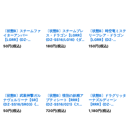
絞り込む
〔状態B〕スチームファ
〔状態B〕スチームブレ
〔状態B〕時空竜ミステ
イターアンバー
ス・ドラゴン【LGRR】
リーフレア・ドラゴン
【LGRR】{DZ-
{DZ-SS16/LG16}《ダー
【LGRR】{DZ-
SS16/LG14}《ダークス
クステイツ》
SS16/LG12}《ダークス
50
円
(税込)
180
円
(税込)
150
円
(税込)
テイツ》
テイツ》
〔状態B〕武装神撃ガル
〔状態B〕惜別の妖精ア
〔状態B〕ドラグリッタ
ナヴェルリーナ【SR】
プティシート【RRR】
ーナズルディーン
{DZ-SS16/SR03}《ド
{DZ-SS16/021}《スト
【RRR】{DZ-
ラゴンエンパイア》
イケイア》
SS16/004}《ドラゴン
50
円
(税込)
720
円
(税込)
1,180
円
(税込)
エンパイア》