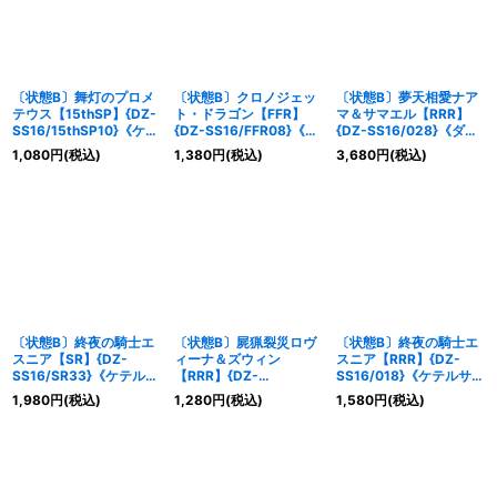
〔状態B〕舞灯のプロメ
〔状態B〕クロノジェッ
〔状態B〕夢天相愛ナア
テウス【15thSP】{DZ-
ト・ドラゴン【FFR】
マ＆サマエル【RRR】
SS16/15thSP10}《ケテ
{DZ-SS16/FFR08}《ダ
{DZ-SS16/028}《ダー
ルサンクチュアリ》
ークステイツ》
クステイツ/ケテルサン
1,080
円
(税込)
1,380
円
(税込)
3,680
円
(税込)
クチュアリ》
〔状態B〕終夜の騎士エ
〔状態B〕屍猟裂災ロヴ
〔状態B〕終夜の騎士エ
スニア【SR】{DZ-
ィーナ＆ズウィン
スニア【RRR】{DZ-
SS16/SR33}《ケテルサ
【RRR】{DZ-
SS16/018}《ケテルサン
ンクチュアリ》
SS16/031}《ストイケイ
クチュアリ》
1,980
円
(税込)
1,280
円
(税込)
1,580
円
(税込)
ア/ダークステイツ》