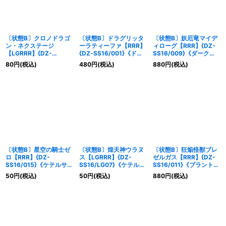
〔状態B〕クロノドラゴ
〔状態B〕ドラグリッタ
〔状態B〕妖厄竜マイデ
ン・ネクステージ
ーラティーファ【RRR】
ィローグ【RRR】{DZ-
【LGRRR】{DZ-
{DZ-SS16/001}《ドラ
SS16/009}《ダークス
SS16/LG04}《ダークス
ゴンエンパイア》
テイツ》
80
円
(税込)
480
円
(税込)
880
円
(税込)
テイツ》
〔状態B〕星空の騎士ゼ
〔状態B〕煌天神ウラヌ
〔状態B〕狂焔怪獣ブレ
ロ【RRR】{DZ-
ス【LGRRR】{DZ-
ゼルガス【RRR】{DZ-
SS16/015}《ケテルサン
SS16/LG07}《ケテルサ
SS16/011}《ブラントゲ
クチュアリ》
ンクチュアリ》
ート》
50
円
(税込)
50
円
(税込)
880
円
(税込)