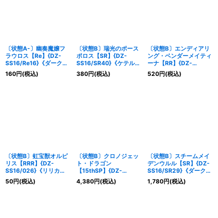
〔状態A-〕幽奏魔嬢フ
〔状態B〕瑞光のポース
〔状態B〕エンディアリ
ラウロス【Re】{DZ-
ポロス【SR】{DZ-
ング・ベンダーメイティ
SS16/Re16}《ダークス
SS16/SR40}《ケテルサ
ーナ【RR】{DZ-
テイツ》
ンクチュアリ》
SS16/041}《ブラントゲ
160
円
(税込)
380
円
(税込)
520
円
(税込)
ート》
〔状態B〕虹宝獣オルピ
〔状態B〕クロノジェッ
〔状態B〕スチームメイ
リス【RRR】{DZ-
ト・ドラゴン
デンウルル【SR】{DZ-
SS16/026}《リリカル
【15thSP】{DZ-
SS16/SR29}《ダークス
モナステリオ》
SS16/15thSP05}《ダー
テイツ》
50
円
(税込)
4,380
円
(税込)
1,780
円
(税込)
クステイツ》