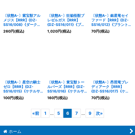
〔状態A-〕紫宝獣アル
〔状態A-〕狂焔怪獣ブ
〔状態A-〕銀星竜セイ
メジス【RRR】{DZ-
レゼルガス【RRR】
ファード【RRR】{DZ-
SS16/008}《ダークス
{DZ-SS16/011}《ブラ
SS16/012}《ブラントゲ
テイツ》
ントゲート》
ート》
260
円
(税込)
1,020
円
(税込)
70
円
(税込)
〔状態A-〕星空の騎士
〔状態A-〕黄宝獣トー
〔状態A-〕昂照竜ブレ
ゼロ【RRR】{DZ-
ルパーズ【RRR】{DZ-
ディアーク【RRR】
SS16/015}《ケテルサン
SS16/016}《ケテルサン
{DZ-SS16/017}《ケテ
クチュアリ》
クチュアリ》
ルサンクチュアリ》
100
円
(税込)
160
円
(税込)
70
円
(税込)
«
前
1
...
5
6
7
...
9
次
»
ホーム