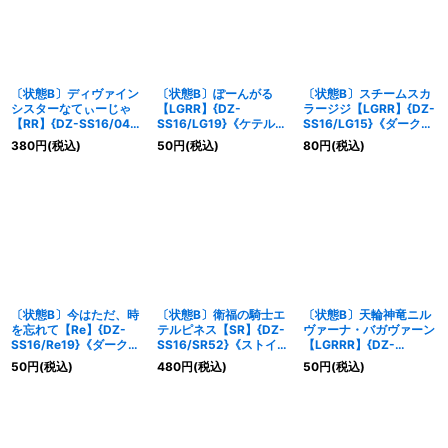
〔状態B〕ディヴァイン
〔状態B〕ぽーんがる
〔状態B〕スチームスカ
シスターなてぃーじゃ
【LGRR】{DZ-
ラージジ【LGRR】{DZ-
【RR】{DZ-SS16/044}
SS16/LG19}《ケテルサ
SS16/LG15}《ダークス
《ケテルサンクチュア
ンクチュアリ》
テイツ》
380
円
(税込)
50
円
(税込)
80
円
(税込)
リ》
〔状態B〕今はただ、時
〔状態B〕衛福の騎士エ
〔状態B〕天輪神竜ニル
を忘れて【Re】{DZ-
テルピネス【SR】{DZ-
ヴァーナ・バガヴァーン
SS16/Re19}《ダークス
SS16/SR52}《ストイケ
【LGRRR】{DZ-
テイツ》
イア》
SS16/LG01}《ドラゴン
50
円
(税込)
480
円
(税込)
50
円
(税込)
エンパイア》