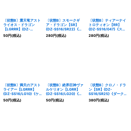
〔状態B〕震天竜アスト
〔状態B〕スモークギ
〔状態B〕ティアーナイ
ライオス・ドラゴン
ア・ドラゴン【SR】
トロティオン【RR】
【LGRRR】{DZ-
{DZ-SS16/SR22}《ダ
{DZ-SS16/047}《スト
SS16/LG08}《ケテルサ
ークステイツ》
イケイア》
50
円
(税込)
280
円
(税込)
280
円
(税込)
ンクチュアリ》
〔状態B〕満天のアスト
〔状態B〕絶界巨神ヴァ
〔状態B〕クロノ・ドラ
ライアー【LGRRR】
ルケリオン【LGRR】
ン【SR】{DZ-
{DZ-SS16/LG10}《ケテ
{DZ-SS16/LG20}《そ
SS16/SR25}《ダークス
ルサンクチュアリ》
の他》
テイツ》
50
円
(税込)
50
円
(税込)
380
円
(税込)