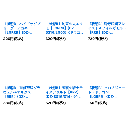
〔状態B〕ハイドッグブ
〔状態B〕約束の火エル
〔状態B〕砕牙凶縛アレ
リーダーアカネ
モ【LGRRR】{DZ-
イスト＆フォルガモルト
【LGRRR】{DZ-
SS16/LG03}《ドラゴン
【RRR】{DZ-
SS16/LG09}《ケテルサ
エンパイア》
SS16/027}《ドラゴン
220
円
(税込)
620
円
(税込)
720
円
(税込)
ンクチュアリ》
エンパイア/ブラントゲ
ート》
〔状態B〕重蝕望縁グラ
〔状態B〕陣頭の騎士テ
〔状態B〕クロノジェッ
ヴェル＆オルグス
イスファルト【RRR】
ト・ドラゴン
【RRR】{DZ-
{DZ-SS16/014}《ケテ
【LGRRR】{DZ-
SS16/029}《ブラント
ルサンクチュアリ》
SS16/LG05}《ダークス
380
円
(税込)
620
円
(税込)
150
円
(税込)
ゲート/ストイケイア》
テイツ》