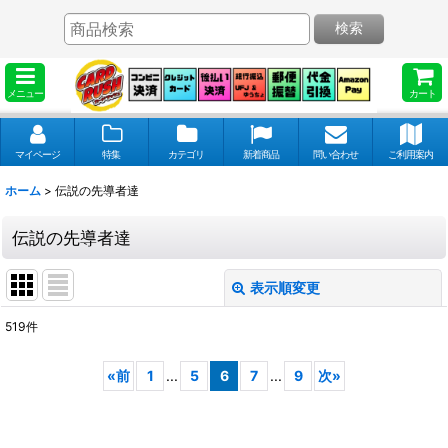
検索
メニュー
カート
マイページ
特集
カテゴリ
新着商品
問い合わせ
ご利用案内
ホーム
>
伝説の先導者達
伝説の先導者達
表示順変更
閉じる
519
件
表示数
:
«
前
1
...
5
6
7
...
9
次
»
並び順
: