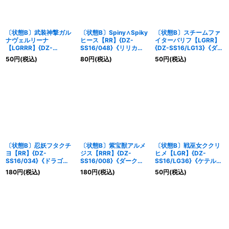
〔状態B〕武装神撃ガル
〔状態B〕Spiny∧Spiky
〔状態B〕スチームファ
ナヴェルリーナ
ヒース【RR】{DZ-
イターバリフ【LGRR】
【LGRRR】{DZ-
SS16/048}《リリカル
{DZ-SS16/LG13}《ダー
SS16/LG02}《ドラゴン
モナステリオ》
クステイツ》
50
円
(税込)
80
円
(税込)
50
円
(税込)
エンパイア》
〔状態B〕忍妖フタクチ
〔状態B〕紫宝獣アルメ
〔状態B〕戦巫女ククリ
ヨ【RR】{DZ-
ジス【RRR】{DZ-
ヒメ【LGR】{DZ-
SS16/034}《ドラゴン
SS16/008}《ダークス
SS16/LG36}《ケテルサ
エンパイア》
テイツ》
ンクチュアリ》
180
円
(税込)
180
円
(税込)
50
円
(税込)