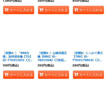
1,080
円
(税込)
260
円
(税込)
450
円
(税込)
カートに入れる
カートに入れる
カートに入れる
〔状態A-〕「RRR仕
〔状態A-〕山姥切国広
〔状態B〕にっかり青江
様」加州清光極【TD】
極【RRR】{D-
【TRR】{D-
{D-TTD01/001}《刀剣
TB01/008}《刀剣乱
TTD01/TRR03}《刀剣
乱舞》
舞》
乱舞》
100
円
(税込)
350
円
(税込)
280
円
(税込)
カートに入れる
カートに入れる
カートに入れる