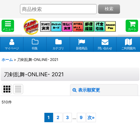
検索
メニュー
カート
マイページ
特集
カテゴリ
新着商品
問い合わせ
ご利用案内
ホーム
>
刀剣乱舞-ONLINE- 2021
刀剣乱舞-ONLINE- 2021
表示順変更
閉じる
510
件
表示数
:
1
2
3
...
9
次
»
並び順
: