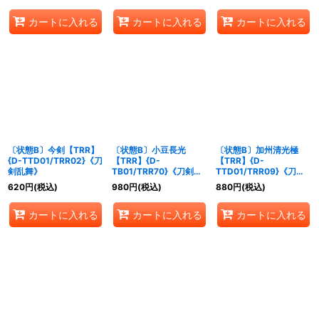
カートに入れる
カートに入れる
カートに入れる
〔状態B〕今剣【TRR】
〔状態B〕小豆長光
〔状態B〕加州清光極
{D-TTD01/TRR02}《刀
【TRR】{D-
【TRR】{D-
剣乱舞》
TB01/TRR70}《刀剣乱
TTD01/TRR09}《刀剣
舞》
乱舞》
620
円
(税込)
980
円
(税込)
880
円
(税込)
カートに入れる
カートに入れる
カートに入れる