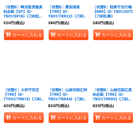
〔状態B〕蜂須賀虎徹真
〔状態B〕愛染国俊
〔状態B〕陸奥守吉行極
剣必殺【SP】{D-
【TRR】{D-
【RRR】{D-TB01/007}
TB01/SP16}《刀剣乱
TB01/TRR22}《刀剣乱
《刀剣乱舞》
舞》
舞》
520
円
(税込)
380
円
(税込)
280
円
(税込)
カートに入れる
カートに入れる
カートに入れる
〔状態C〕大和守安定
〔状態B〕山姥切国広特
〔状態B〕山姥切国広真
【TRR】{D-
【TRR】{D-
剣必殺【TRR】{D-
TTD01/TRR13}《刀剣
TB01/TRR44}《刀剣乱
TB01/TRR95}《刀剣乱
乱舞》
舞》
舞》
420
円
(税込)
820
円
(税込)
820
円
(税込)
カートに入れる
カートに入れる
カートに入れる