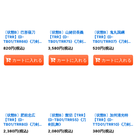
絞り込む
〔状態B〕巴形薙刀
〔状態B〕山姥切長義
〔状態B〕鬼丸国綱
【TRR】{D-
【TRR】{D-
【TRR】{D-
TB01/TRR66}《刀剣乱
TB01/TRR75}《刀剣乱
TB01/TRR07}《刀剣乱
舞》
舞》
舞》
820
円
(税込)
3,580
円
(税込)
520
円
(税込)
カートに入れる
カートに入れる
カートに入れる
〔状態B〕肥前忠広
〔状態B〕髭切【TRR】
〔状態B〕加州清光特
【TRR】{D-
{D-TB01/TRR55}《刀
【TRR】{D-
TB01/TRR80}《刀剣乱
剣乱舞》
TTD01/TRR10}《刀剣
舞》
乱舞》
2,380
円
(税込)
2,080
円
(税込)
380
円
(税込)