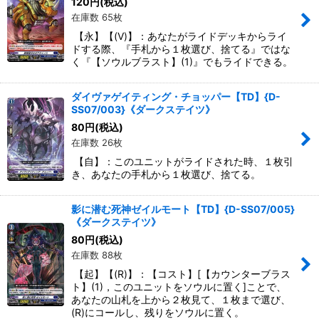
120
円
(税込)
在庫数 65枚
【永】【(V)】：あなたがライドデッキからライ
ドする際、『手札から１枚選び、捨てる』ではな
く『【ソウルブラスト】(1)』でもライドできる。
ダイヴァゲイティング・チョッパー【TD】{D-
SS07/003}《ダークステイツ》
80
円
(税込)
在庫数 26枚
【自】：このユニットがライドされた時、１枚引
き、あなたの手札から１枚選び、捨てる。
影に潜む死神ゼイルモート【TD】{D-SS07/005}
《ダークステイツ》
80
円
(税込)
在庫数 88枚
【起】【(R)】：【コスト】[【カウンターブラス
ト】(1)，このユニットをソウルに置く]ことで、
あなたの山札を上から２枚見て、１枚まで選び、
(R)にコールし、残りをソウルに置く。