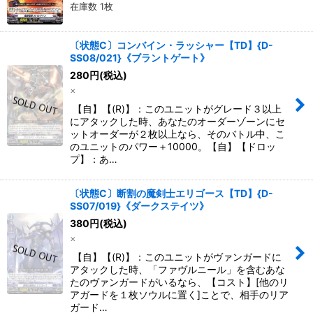
在庫数 1枚
〔状態C〕コンバイン・ラッシャー【TD】{D-
SS08/021}《ブラントゲート》
280
円
(税込)
×
【自】【(R)】：このユニットがグレード３以上
にアタックした時、あなたのオーダーゾーンにセ
ットオーダーが２枚以上なら、そのバトル中、こ
のユニットのパワー＋10000。【自】【ドロッ
プ】：あ…
〔状態C〕断割の魔剣士エリゴース【TD】{D-
SS07/019}《ダークステイツ》
380
円
(税込)
×
【自】【(R)】：このユニットがヴァンガードに
アタックした時、「ファヴルニール」を含むあな
たのヴァンガードがいるなら、【コスト】[他のリ
アガードを１枚ソウルに置く]ことで、相手のリア
ガード…