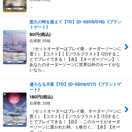
-
悠久の時を超えて【TD】{D-SS08/016}《ブラン
トゲート》
80
円
(税込)
在庫数 56枚
（セットオーダーはプレイ後、オーダーゾーンに
置く）【コスト】[【ソウルブラスト】(2)]するこ
とでプレイできる！【永】【オーダーゾーン】：
あなたのオーダーゾーンに世界以外のカードがな
いなら…
虚ろなる月夜【TD】{D-SS08/017}《ブラントゲ
ート》
180
円
(税込)
在庫数 28枚
（セットオーダーはプレイ後、オーダーゾーンに
置く）【コスト】[【ソウルブラスト】(1)]するこ
とでプレイできる！【自】：このカードがオーダ
ーゾーンに置かれた時、１枚引く。【永】【オー