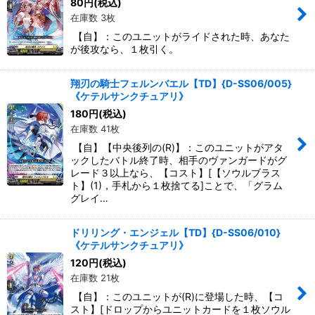
80
円
(税込)
在庫数 3枚
【自】：このユニットがライドされた時、あなた
が後攻なら、１枚引く。
翔刃の騎士フェルンバエル【TD】{D-SS06/005}
《ケテルサンクチュアリ》
180
円
(税込)
在庫数 41枚
【自】【中央後列の(R)】：このユニットがアタ
ックしたバトル終了時、相手のヴァンガードがグ
レード３以上なら、【コスト】[【ソウルブラス
ト】(1)，手札から１枚捨てる]ことで、「グラム
グレイ…
ドリリング・エンジェル【TD】{D-SS06/010}
《ケテルサンクチュアリ》
120
円
(税込)
在庫数 21枚
【自】：このユニットが(R)に登場した時、【コ
スト】[ドロップからユニットカードを１枚ソウル