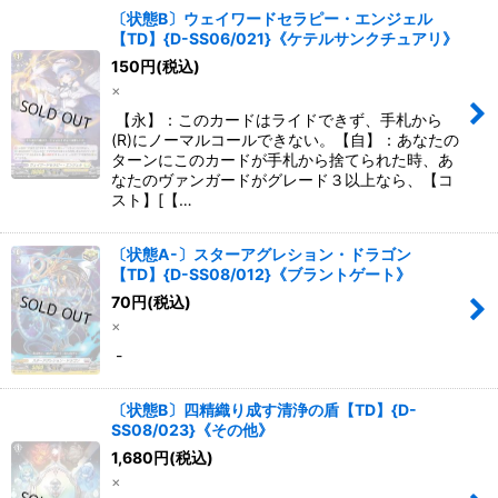
〔状態B〕ウェイワードセラピー・エンジェル
【TD】{D-SS06/021}《ケテルサンクチュアリ》
150
円
(税込)
×
【永】：このカードはライドできず、手札から
(R)にノーマルコールできない。【自】：あなたの
ターンにこのカードが手札から捨てられた時、あ
なたのヴァンガードがグレード３以上なら、【コ
スト】[【…
〔状態A-〕スターアグレション・ドラゴン
【TD】{D-SS08/012}《ブラントゲート》
70
円
(税込)
×
-
〔状態B〕四精織り成す清浄の盾【TD】{D-
SS08/023}《その他》
1,680
円
(税込)
×