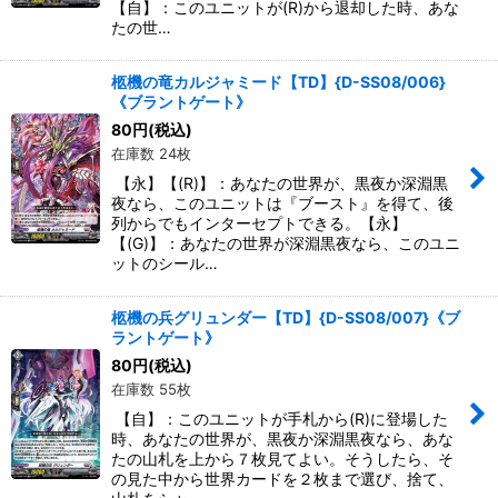
【自】：このユニットが(R)から退却した時、あな
たの世…
柩機の竜カルジャミード【TD】{D-SS08/006}
《ブラントゲート》
80
円
(税込)
在庫数 24枚
【永】【(R)】：あなたの世界が、黒夜か深淵黒
夜なら、このユニットは『ブースト』を得て、後
列からでもインターセプトできる。【永】
【(G)】：あなたの世界が深淵黒夜なら、このユニ
ットのシール…
柩機の兵グリュンダー【TD】{D-SS08/007}《ブ
ラントゲート》
80
円
(税込)
在庫数 55枚
【自】：このユニットが手札から(R)に登場した
時、あなたの世界が、黒夜か深淵黒夜なら、あな
たの山札を上から７枚見てよい。そうしたら、そ
の見た中から世界カードを２枚まで選び、捨て、