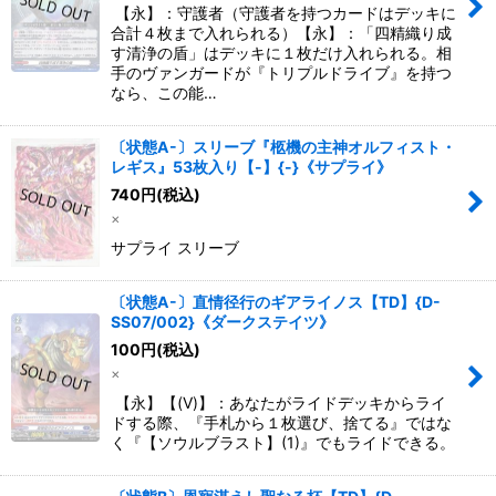
【永】：守護者（守護者を持つカードはデッキに
合計４枚まで入れられる）【永】：「四精織り成
す清浄の盾」はデッキに１枚だけ入れられる。相
手のヴァンガードが『トリプルドライブ』を持つ
なら、この能…
〔状態A-〕スリーブ『柩機の主神オルフィスト・
レギス』53枚入り【-】{-}《サプライ》
740
円
(税込)
×
サプライ スリーブ
〔状態A-〕直情径行のギアライノス【TD】{D-
SS07/002}《ダークステイツ》
100
円
(税込)
×
【永】【(V)】：あなたがライドデッキからライ
ドする際、『手札から１枚選び、捨てる』ではな
く『【ソウルブラスト】(1)』でもライドできる。