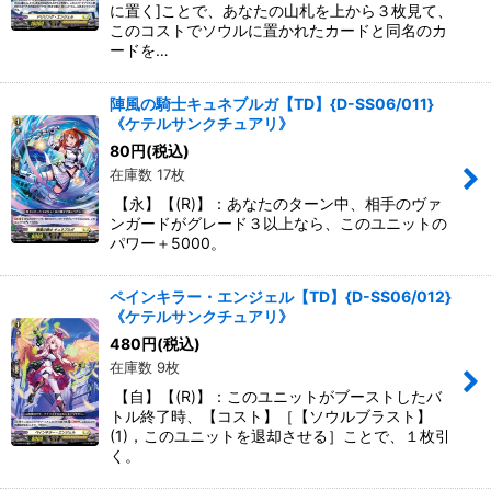
に置く]ことで、あなたの山札を上から３枚見て、
このコストでソウルに置かれたカードと同名のカ
ードを…
陣風の騎士キュネブルガ【TD】{D-SS06/011}
《ケテルサンクチュアリ》
80
円
(税込)
在庫数 17枚
【永】【(R)】：あなたのターン中、相手のヴァ
ンガードがグレード３以上なら、このユニットの
パワー＋5000。
ペインキラー・エンジェル【TD】{D-SS06/012}
《ケテルサンクチュアリ》
480
円
(税込)
在庫数 9枚
【自】【(R)】：このユニットがブーストしたバ
トル終了時、【コスト】［【ソウルブラスト】
(1)，このユニットを退却させる］ことで、１枚引
く。