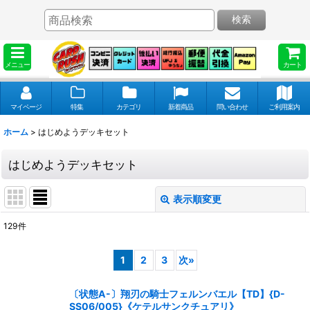
検索
メニュー
カート
マイページ
特集
カテゴリ
新着商品
問い合わせ
ご利用案内
ホーム
>
はじめようデッキセット
はじめようデッキセット
表示順変更
閉じる
129
件
表示数
:
1
2
3
次
»
並び順
:
〔状態A-〕翔刃の騎士フェルンバエル【TD】{D-
SS06/005}《ケテルサンクチュアリ》