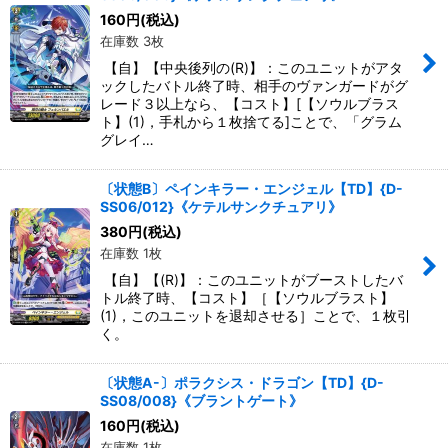
絞り込む
160
円
(税込)
在庫数 3枚
【自】【中央後列の(R)】：このユニットがアタ
ックしたバトル終了時、相手のヴァンガードがグ
レード３以上なら、【コスト】[【ソウルブラス
ト】(1)，手札から１枚捨てる]ことで、「グラム
グレイ…
〔状態B〕ペインキラー・エンジェル【TD】{D-
SS06/012}《ケテルサンクチュアリ》
380
円
(税込)
在庫数 1枚
【自】【(R)】：このユニットがブーストしたバ
トル終了時、【コスト】［【ソウルブラスト】
(1)，このユニットを退却させる］ことで、１枚引
く。
〔状態A-〕ポラクシス・ドラゴン【TD】{D-
SS08/008}《ブラントゲート》
160
円
(税込)
在庫数 1枚