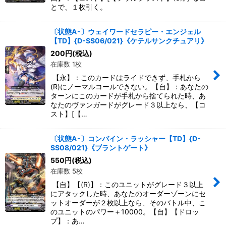
とで、１枚引く。
〔状態A-〕ウェイワードセラピー・エンジェル
【TD】{D-SS06/021}《ケテルサンクチュアリ》
200
円
(税込)
在庫数 1枚
【永】：このカードはライドできず、手札から
(R)にノーマルコールできない。【自】：あなたの
ターンにこのカードが手札から捨てられた時、あ
なたのヴァンガードがグレード３以上なら、【コ
スト】[【…
〔状態A-〕コンバイン・ラッシャー【TD】{D-
SS08/021}《ブラントゲート》
550
円
(税込)
在庫数 5枚
【自】【(R)】：このユニットがグレード３以上
にアタックした時、あなたのオーダーゾーンにセ
ットオーダーが２枚以上なら、そのバトル中、こ
のユニットのパワー＋10000。【自】【ドロッ
プ】：あ…