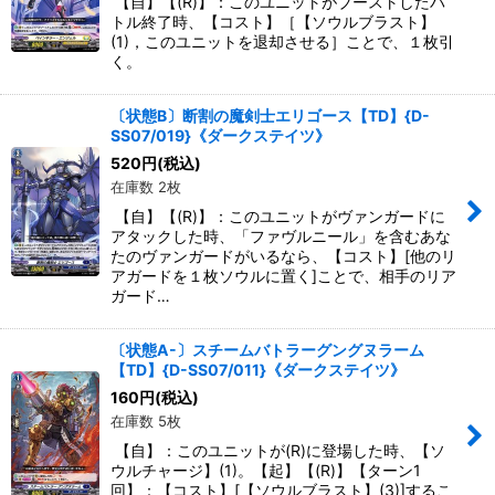
【自】【(R)】：このユニットがブーストしたバ
トル終了時、【コスト】［【ソウルブラスト】
(1)，このユニットを退却させる］ことで、１枚引
く。
〔状態B〕断割の魔剣士エリゴース【TD】{D-
SS07/019}《ダークステイツ》
520
円
(税込)
在庫数 2枚
【自】【(R)】：このユニットがヴァンガードに
アタックした時、「ファヴルニール」を含むあな
たのヴァンガードがいるなら、【コスト】[他のリ
アガードを１枚ソウルに置く]ことで、相手のリア
ガード…
〔状態A-〕スチームバトラーグングヌラーム
【TD】{D-SS07/011}《ダークステイツ》
160
円
(税込)
在庫数 5枚
【自】：このユニットが(R)に登場した時、【ソ
ウルチャージ】(1)。【起】【(R)】【ターン1
回】：【コスト】[【ソウルブラスト】(3)]するこ