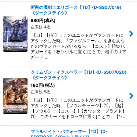
断割の魔剣士エリゴース【TD】{D-SS07/019}
《ダークステイツ》
680
円
(税込)
在庫数 4枚
【自】【(R)】：このユニットがヴァンガードに
アタックした時、「ファヴルニール」を含むあな
たのヴァンガードがいるなら、【コスト】[他のリ
アガードを１枚ソウルに置く]ことで、相手のリア
ガード…
クリムゾン・イクスペラー【TD】{D-SS07/020}
《ダークステイツ》
180
円
(税込)
在庫数 5枚
【自】【(R)】：このユニットがヴァンガードに
アタックした時、【ソウルチャージ】(1)。【起】
【ソウル】：【コスト】[【カウンターブラスト】
(1)，このカードをドロップに置く]ことで、【ソ…
ファルケイト・パフォーマー【TD】{D-
SS07/021}《ダークステイツ》