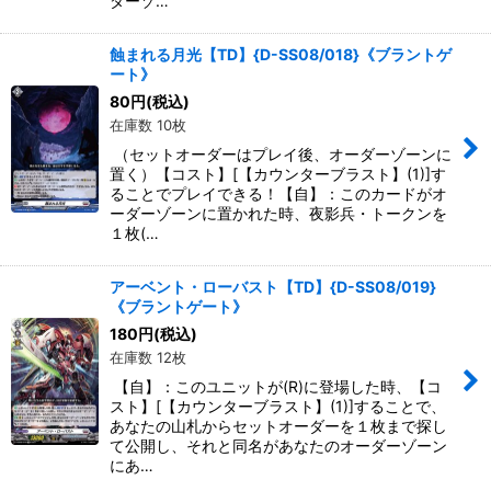
ダーゾ…
蝕まれる月光【TD】{D-SS08/018}《ブラントゲ
ート》
80
円
(税込)
在庫数 10枚
（セットオーダーはプレイ後、オーダーゾーンに
置く）【コスト】[【カウンターブラスト】(1)]す
ることでプレイできる！【自】：このカードがオ
ーダーゾーンに置かれた時、夜影兵・トークンを
１枚(…
アーベント・ローバスト【TD】{D-SS08/019}
《ブラントゲート》
180
円
(税込)
在庫数 12枚
【自】：このユニットが(R)に登場した時、【コ
スト】[【カウンターブラスト】(1)]することで、
あなたの山札からセットオーダーを１枚まで探し
て公開し、それと同名があなたのオーダーゾーン
にあ…