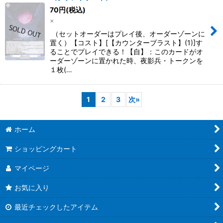
70
円
(税込)
×
（セットオーダーはプレイ後、オーダーゾーンに
置く）【コスト】[【カウンターブラスト】(1)]す
ることでプレイできる！【自】：このカードがオ
ーダーゾーンに置かれた時、夜影兵・トークンを
１枚(…
1
2
3
次
»
ホーム
ショッピングカート
マイページ
お気に入り
最近チェックしたアイテム