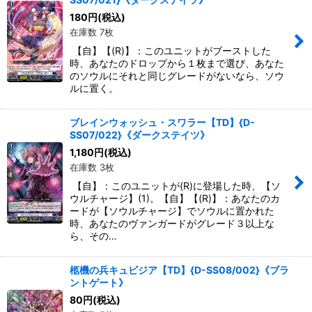
180
円
(税込)
在庫数 7枚
【自】【(R)】：このユニットがブーストした
時、あなたのドロップから１枚まで選び、あなた
のソウルにそれと同じグレードがないなら、ソウ
ルに置く。
ブレインウォッシュ・スワラー【TD】{D-
SS07/022}《ダークステイツ》
1,180
円
(税込)
在庫数 3枚
【自】：このユニットが(R)に登場した時、【ソ
ウルチャージ】(1)。【自】【(R)】：あなたのカ
ードが【ソウルチャージ】でソウルに置かれた
時、あなたのヴァンガードがグレード３以上な
ら、その…
柩機の兵キュビジア【TD】{D-SS08/002}《ブラ
ントゲート》
80
円
(税込)