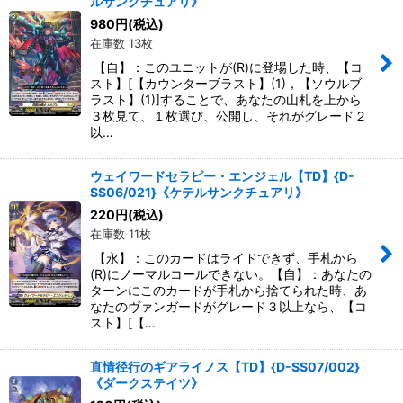
ルサンクチュアリ》
980
円
(税込)
在庫数 13枚
【自】：このユニットが(R)に登場した時、【コ
スト】[【カウンターブラスト】(1)，【ソウルブ
ラスト】(1)]することで、あなたの山札を上から
３枚見て、１枚選び、公開し、それがグレード２
以…
ウェイワードセラピー・エンジェル【TD】{D-
SS06/021}《ケテルサンクチュアリ》
220
円
(税込)
在庫数 11枚
【永】：このカードはライドできず、手札から
(R)にノーマルコールできない。【自】：あなたの
ターンにこのカードが手札から捨てられた時、あ
なたのヴァンガードがグレード３以上なら、【コ
スト】[【…
直情径行のギアライノス【TD】{D-SS07/002}
《ダークステイツ》