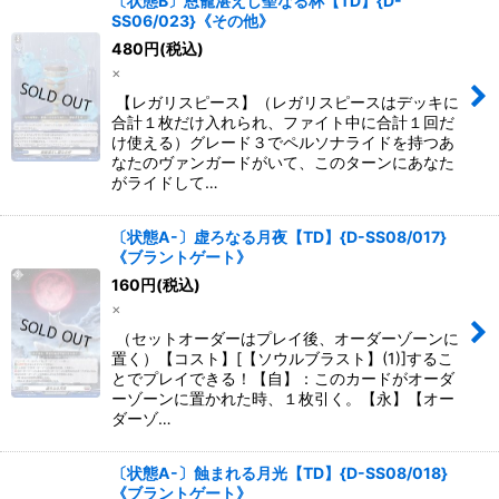
〔状態B〕恩寵湛えし聖なる杯【TD】{D-
SS06/023}《その他》
480
円
(税込)
×
【レガリスピース】（レガリスピースはデッキに
合計１枚だけ入れられ、ファイト中に合計１回だ
け使える）グレード３でペルソナライドを持つあ
なたのヴァンガードがいて、このターンにあなた
がライドして…
〔状態A-〕虚ろなる月夜【TD】{D-SS08/017}
《ブラントゲート》
160
円
(税込)
×
（セットオーダーはプレイ後、オーダーゾーンに
置く）【コスト】[【ソウルブラスト】(1)]するこ
とでプレイできる！【自】：このカードがオーダ
ーゾーンに置かれた時、１枚引く。【永】【オー
ダーゾ…
〔状態A-〕蝕まれる月光【TD】{D-SS08/018}
《ブラントゲート》