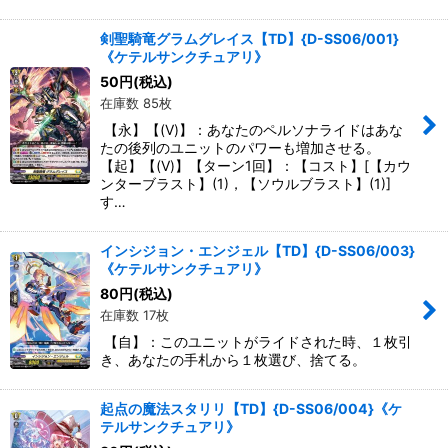
剣聖騎竜グラムグレイス【TD】{D-SS06/001}
《ケテルサンクチュアリ》
50
円
(税込)
在庫数 85枚
【永】【(V)】：あなたのペルソナライドはあな
たの後列のユニットのパワーも増加させる。
【起】【(V)】【ターン1回】：【コスト】[【カウ
ンターブラスト】(1)，【ソウルブラスト】(1)]
す…
インシジョン・エンジェル【TD】{D-SS06/003}
《ケテルサンクチュアリ》
80
円
(税込)
在庫数 17枚
【自】：このユニットがライドされた時、１枚引
き、あなたの手札から１枚選び、捨てる。
起点の魔法スタリリ【TD】{D-SS06/004}《ケ
テルサンクチュアリ》