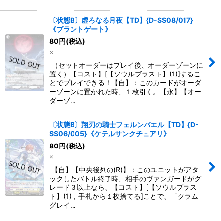
〔状態B〕虚ろなる月夜【TD】{D-SS08/017}
《ブラントゲート》
80
円
(税込)
×
（セットオーダーはプレイ後、オーダーゾーンに
置く）【コスト】[【ソウルブラスト】(1)]するこ
とでプレイできる！【自】：このカードがオーダ
ーゾーンに置かれた時、１枚引く。【永】【オー
ダーゾ…
〔状態B〕翔刃の騎士フェルンバエル【TD】{D-
SS06/005}《ケテルサンクチュアリ》
80
円
(税込)
×
【自】【中央後列の(R)】：このユニットがアタ
ックしたバトル終了時、相手のヴァンガードがグ
レード３以上なら、【コスト】[【ソウルブラス
ト】(1)，手札から１枚捨てる]ことで、「グラム
グレイ…