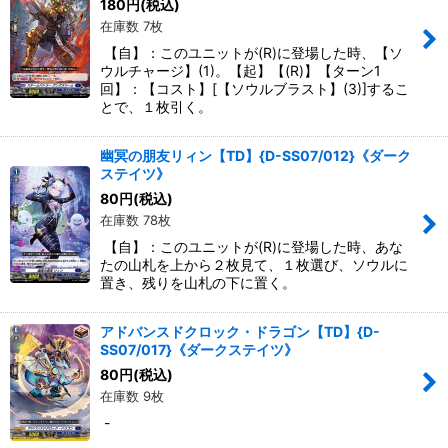
180
円
(税込)
在庫数 7枚
【自】：このユニットが(R)に登場した時、【ソ
ウルチャージ】(1)。【起】【(R)】【ターン1
回】：【コスト】[【ソウルブラスト】(3)]するこ
とで、１枚引く。
幽冥の朋友リィン【TD】{D-SS07/012}《ダーク
ステイツ》
80
円
(税込)
在庫数 78枚
【自】：このユニットが(R)に登場した時、あな
たの山札を上から２枚見て、１枚選び、ソウルに
置き、残りを山札の下に置く。
アドバンスドクロック・ドラゴン【TD】{D-
SS07/017}《ダークステイツ》
80
円
(税込)
在庫数 9枚
-