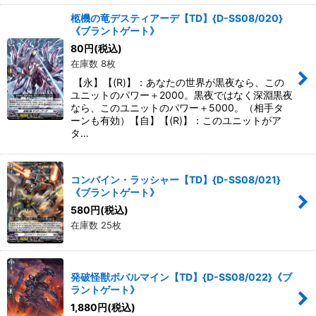
柩機の竜デスティアーデ【TD】{D-SS08/020}
《ブラントゲート》
80
円
(税込)
在庫数 8枚
【永】【(R)】：あなたの世界が黒夜なら、この
ユニットのパワー＋2000。黒夜ではなく深淵黒夜
なら、このユニットのパワー＋5000。（相手タ
ーンも有効）【自】【(R)】：このユニットがア
タ…
コンバイン・ラッシャー【TD】{D-SS08/021}
《ブラントゲート》
580
円
(税込)
在庫数 25枚
発破怪獣ボバルマイン【TD】{D-SS08/022}《ブ
ラントゲート》
1,880
円
(税込)