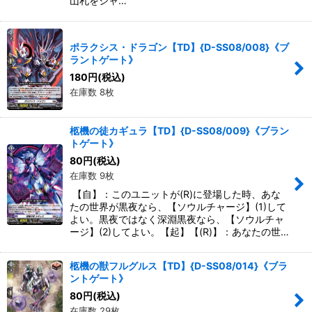
山札をシャ…
ポラクシス・ドラゴン【TD】{D-SS08/008}《ブ
ラントゲート》
180
円
(税込)
在庫数 8枚
柩機の徒カギュラ【TD】{D-SS08/009}《ブラン
トゲート》
80
円
(税込)
在庫数 9枚
【自】：このユニットが(R)に登場した時、あな
たの世界が黒夜なら、【ソウルチャージ】(1)して
よい。黒夜ではなく深淵黒夜なら、【ソウルチャ
ージ】(2)してよい。【起】【(R)】：あなたの世…
柩機の獣フルグルス【TD】{D-SS08/014}《ブラ
ントゲート》
80
円
(税込)
在庫数 29枚