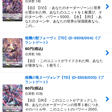
在庫数 5枚
【自】【(V)】：あなたのオーダーゾーンに世界
が置かれた時、あなたのユニットを１枚選び、そ
のターン中、パワー＋5000。【永】【(R)】：あ
なたのターン中、あなたの世界が深淵黒夜なら、
この…
柩機の獣フォーヴィ【TD】{D-SS08/004}《ブ
ラントゲート》
80
円
(税込)
在庫数 9枚
【自】：このユニットがライドされた時、あなた
が後攻なら、１枚引く。
柩機の竜ヌーヴォレア【TD】{D-SS08/005}《ブ
ラントゲート》
80
円
(税込)
在庫数 60枚
【自】【(R)】：このユニットがアタックした
時、あなたのオーダーゾーンの世界１枚につき、
そのバトル中、このユニットのパワー＋2000。