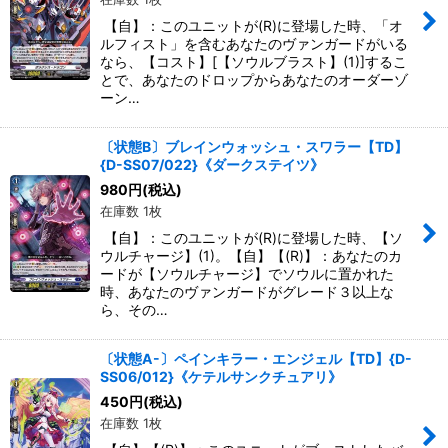
【自】：このユニットが(R)に登場した時、「オ
ルフィスト」を含むあなたのヴァンガードがいる
なら、【コスト】[【ソウルブラスト】(1)]するこ
とで、あなたのドロップからあなたのオーダーゾ
ーン…
〔状態B〕ブレインウォッシュ・スワラー【TD】
{D-SS07/022}《ダークステイツ》
980
円
(税込)
在庫数 1枚
【自】：このユニットが(R)に登場した時、【ソ
ウルチャージ】(1)。【自】【(R)】：あなたのカ
ードが【ソウルチャージ】でソウルに置かれた
時、あなたのヴァンガードがグレード３以上な
ら、その…
〔状態A-〕ペインキラー・エンジェル【TD】{D-
SS06/012}《ケテルサンクチュアリ》
450
円
(税込)
在庫数 1枚